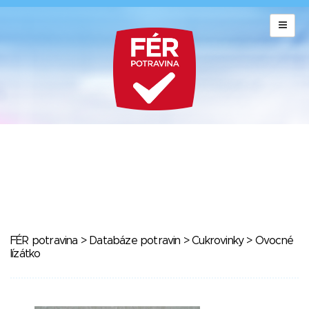
FÉR potravina
>
Databáze potravin
>
Cukrovinky
> Ovocné
lízátko