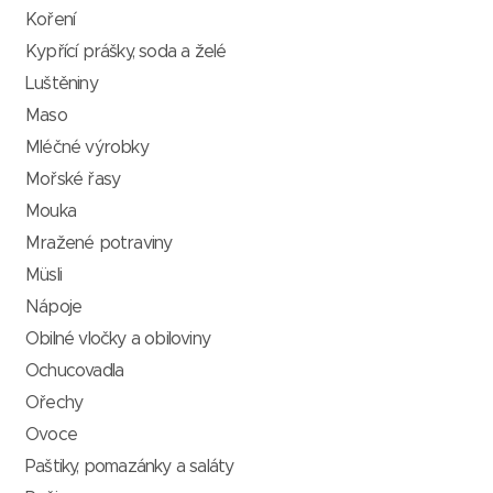
Koření
Kypřící prášky, soda a želé
Luštěniny
Maso
Mléčné výrobky
Mořské řasy
Mouka
Mražené potraviny
Müsli
Nápoje
Obilné vločky a obiloviny
Ochucovadla
Ořechy
Ovoce
Paštiky, pomazánky a saláty