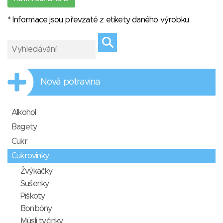
* Informace jsou převzaté z etikety daného výrobku
Nová potravina
Alkohol
Bagety
Cukr
Cukrovinky
Žvýkačky
Sušenky
Piškoty
Bonbóny
Müsli tyčinky