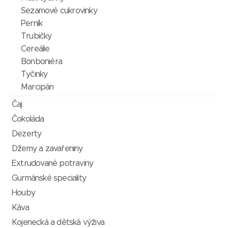
Sezamové cukrovinky
Perník
Trubičky
Cereálie
Bonboniéra
Tyčinky
Marcipán
Čaj
Čokoláda
Dezerty
Džemy a zavařeniny
Extrudované potraviny
Gurmánské speciality
Houby
Káva
Kojenecká a dětská výživa