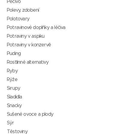
Pečivo
Polevy, zdobení
Polotovary
Potravinové doplňky a léčiva
Potraviny v aspiku
Potraviny v konzervě
Puding
Rostlinné alternativy
Ryby
Rýže
Sirupy
Sladidla
Snacky
Sušené ovoce a plody
Sýr
Těstoviny