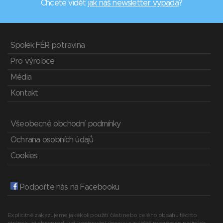
Chcete vidět
jak náš newsletter vypadá
?
Spolek FÉR potravina
Pro výrobce
Média
Kontakt
Všeobecné obchodní podmínky
Ochrana osobních údajů
Cookies
Podpořte nás na Facebooku
Explicitně zakazujeme jakékoli použití části nebo celého obsahu těchto
stránek, jejich reprodukci, kopírování, úpravu a zvláště prezentaci na jiných