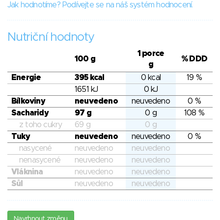
Jak hodnotíme? Podívejte se na náš systém hodnocení.
Nutriční hodnoty
1 porce
100 g
% DDD
g
Energie
395 kcal
0 kcal
19 %
1651 kJ
0 kJ
Bílkoviny
neuvedeno
neuvedeno
0 %
Sacharidy
97 g
0 g
108 %
z toho cukry
69 g
0 g
Tuky
neuvedeno
neuvedeno
0 %
nasycené
neuvedeno
neuvedeno
nenasycené
neuvedeno
neuvedeno
Vláknina
neuvedeno
neuvedeno
Sůl
neuvedeno
neuvedeno
Navrhnout změnu