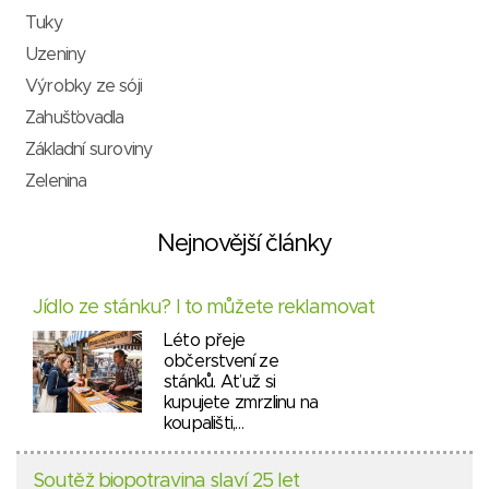
Tuky
Uzeniny
Výrobky ze sóji
Zahušťovadla
Základní suroviny
Zelenina
Nejnovější články
Jídlo ze stánku? I to můžete reklamovat
Léto přeje
občerstvení ze
stánků. Ať už si
kupujete zmrzlinu na
koupališti,…
Soutěž biopotravina slaví 25 let