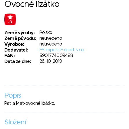
Ovocné lízátko
-3
Polsko
Země výroby:
neuvedeno
Země původu:
neuvedeno
Výrobce:
FS Import-Export s.r.o.
Dodavatel:
5901774009488
EAN:
26. 10. 2019
Data ze dne:
Popis
Pat a Mat-ovocné lízátko.
Složení