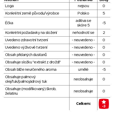
Loga
nejsou
0
Konkrétní země původu/výrobce
Polsko
5
aditiva se
Éčka
-5
skóre 5
Konkrétní požadavky na složení
nehodnotí se
2
Uvedeno zdravotní tvrzení
- neuvedeno -
0
Uvedeno výživové tvrzení
- neuvedeno -
0
Obsah přidaných dusitanů
- neuvedeno -
0
Obsahuje složku "extrakt z droždí"
- neuvedeno -
0
Obsah blíže neurčeného aroma
umělé
-5
Obsahuje palmový
neobsahuje
0
olej/tuk/palmojádrový tuk
Obsahuje (modifikovaný) škrob,
neobsahuje
0
želatinu
Celkem:
-3