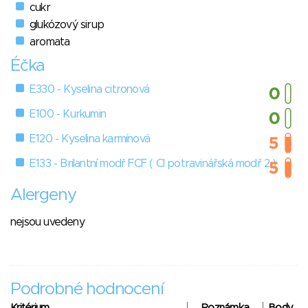
cukr
glukózový sirup
aromata
Éčka
E330 - Kyselina citronová
E100 - Kurkumin
E120 - Kyselina karmínová
E133 - Brilantní modř FCF ( Cl potravinářská modř 2 )
Alergeny
nejsou uvedeny
Podrobné hodnocení
Kritérium
Poznámka
Body