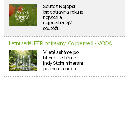
Soutěž Nejlepší
biopotravina roku je
největší a
nejprestižnější
soutěží…
Letní seriál FÉR potraviny: Co pijeme II - VODA
V létě saháme po
lahvích častěji než
jindy. Stolní, minerální,
pramenitá, nebo…