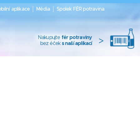
bilní aplikace
Média
Spolek FÉR potravina
Nakupujte
fér potraviny
>
bez éček
s naší aplikací