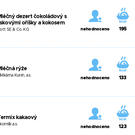
léčný dezert čokoládový s
ískovými oříšky a kokosem
195
nehodnoceno
ott SE & Co. KG
léčná rýže
lékárna Kunín, a.s.
133
nehodnoceno
Termix kakaový
komilk a.s.
123
nehodnoceno