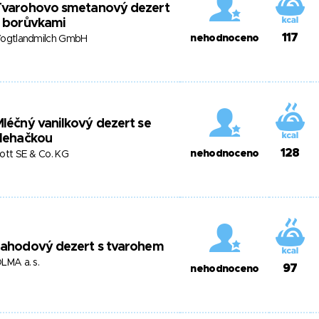
Tvarohovo smetanový dezert
s borůvkami
117
nehodnoceno
ogtlandmilch GmbH
léčný vanilkový dezert se
šlehačkou
128
nehodnoceno
ott SE & Co. KG
Jahodový dezert s tvarohem
LMA a. s.
97
nehodnoceno