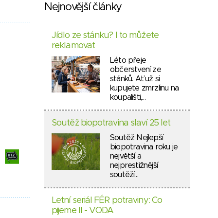
Nejnovější články
Jídlo ze stánku? I to můžete
reklamovat
Léto přeje
občerstvení ze
stánků. Ať už si
kupujete zmrzlinu na
koupališti,…
Soutěž biopotravina slaví 25 let
Soutěž Nejlepší
biopotravina roku je
největší a
nejprestižnější
soutěží…
Letní seriál FÉR potraviny: Co
pijeme II - VODA