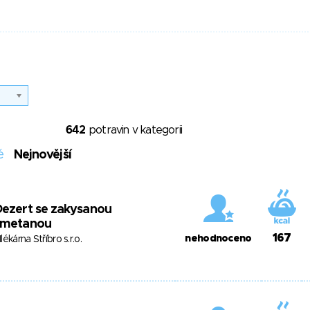
642
potravin v kategorii
é
Nejnovější
ezert se zakysanou
smetanou
167
nehodnoceno
lékárna Stříbro s.r.o.