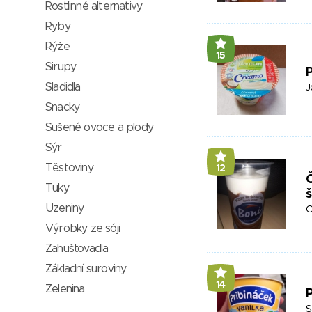
Rostlinné alternativy
Ryby
Rýže
15
Sirupy
Sladidla
J
Snacky
Sušené ovoce a plody
Sýr
Těstoviny
12
Tuky
Uzeniny
O
Výrobky ze sóji
Zahušťovadla
Základní suroviny
14
Zelenina
P
S