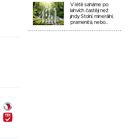
V létě saháme po
lahvích častěji než
jindy. Stolní, minerální,
pramenitá, nebo…