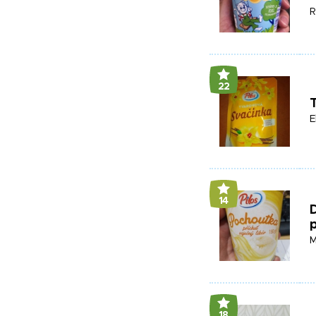
R
22
T
E
14
D
p
M
18