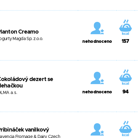
Planton Creamo
ogurty Magda Sp. z.o.o.
157
nehodnoceno
Čokoládový dezert se
šlehačkou
94
nehodnoceno
LMA a. s.
ribináček vanilkový
avencia Fromage & Dairy Czech