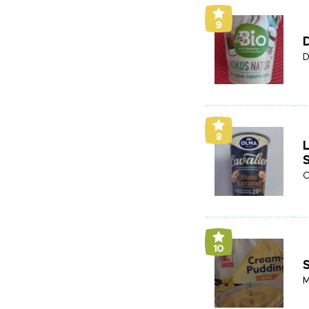
9
D
8
S
O
10
M