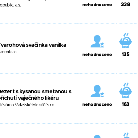
238
nehodnoceno
epublic, a.s.
varohová svačinka vanilka
komilk a.s.
135
nehodnoceno
ezert s kysanou smetanou s
říchutí vaječného likéru
163
nehodnoceno
lékárna Valašské Meziříčí s.r.o.