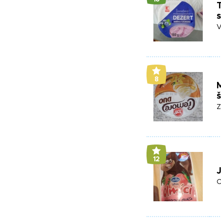
V
8
M
Z
12
O