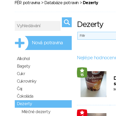
FÉR potravina
>
Databáze potravin
>
Dezerty
Dezerty
Filtr
Nová potravina
Nejlépe hodnocen
Alkohol
Bagety
Cukr
15
D
Cukrovinky
Čaj
M
Čokoláda
Dezerty
Mléčné dezerty