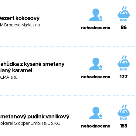
Dezert kokosový
M Drogerie Markt s.r.o.
86
nehodnoceno
Lahůdka z kysané smetany
laný karamel
177
nehodnoceno
LMA a. s.
Smetanový pudink vanilkový
olkerei Gropper GmbH & Co. KG
153
nehodnoceno