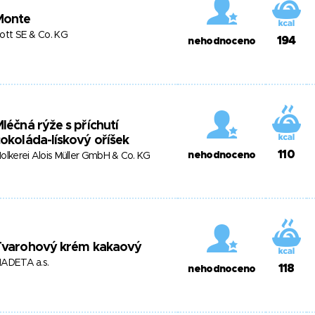
Monte
ott SE & Co. KG
194
nehodnoceno
léčná rýže s příchutí
okoláda-lískový oříšek
110
nehodnoceno
olkerei Alois Müller GmbH & Co. KG
Tvarohový krém kakaový
ADETA a.s.
118
nehodnoceno