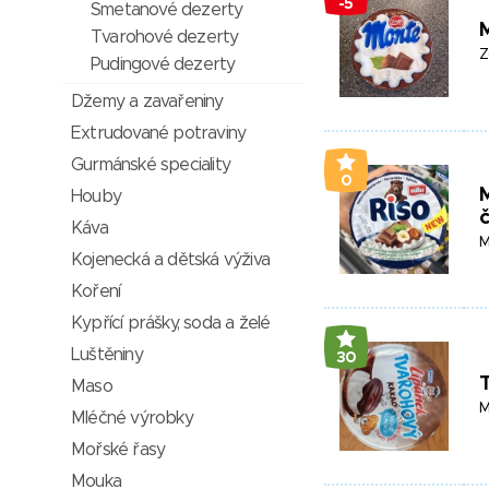
-5
Smetanové dezerty
Tvarohové dezerty
Z
Pudingové dezerty
Džemy a zavařeniny
Extrudované potraviny
Gurmánské speciality
0
M
Houby
č
Káva
M
Kojenecká a dětská výživa
Koření
Kypřící prášky, soda a želé
Luštěniny
30
Maso
M
Mléčné výrobky
Mořské řasy
Mouka