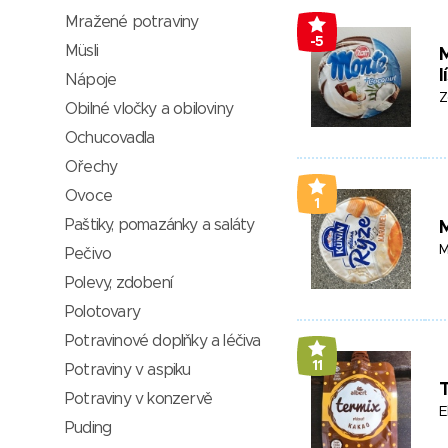
Mražené potraviny
-5
Müsli
M
l
Nápoje
Z
Obilné vločky a obiloviny
Ochucovadla
Ořechy
Ovoce
1
Paštiky, pomazánky a saláty
M
M
Pečivo
Polevy, zdobení
Polotovary
Potravinové doplňky a léčiva
11
Potraviny v aspiku
Potraviny v konzervě
E
Puding