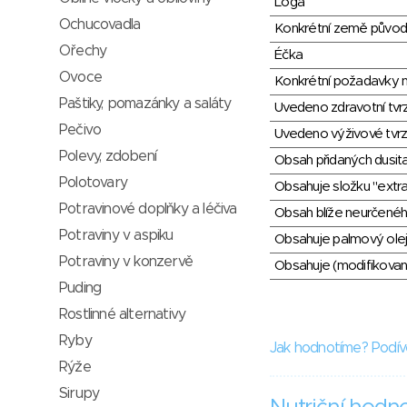
Loga
Ochucovadla
Konkrétní země půvo
Ořechy
Éčka
Ovoce
Konkrétní požadavky n
Paštiky, pomazánky a saláty
Uvedeno zdravotní tvr
Pečivo
Uvedeno výživové tvrz
Polevy, zdobení
Obsah přidaných dusit
Polotovary
Obsahuje složku "extra
Potravinové doplňky a léčiva
Obsah blíže neurčené
Potraviny v aspiku
Obsahuje palmový olej
Potraviny v konzervě
Obsahuje (modifikovaný
Puding
Rostlinné alternativy
Ryby
Jak hodnotíme? Podív
Rýže
Sirupy