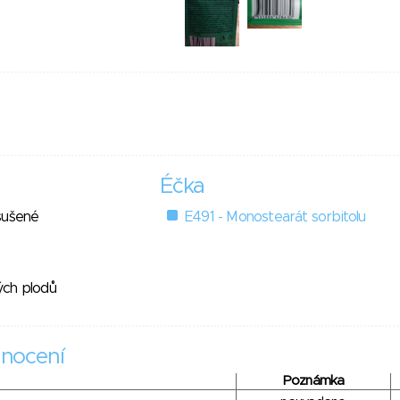
Éčka
sušené
E491 - Monostearát sorbitolu
ých plodů
nocení
Poznámka