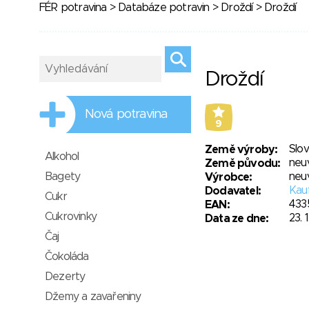
FÉR potravina
>
Databáze potravin
>
Droždí
> Droždí
Droždí
Nová potravina
9
Slo
Země výroby:
Alkohol
neu
Země původu:
Bagety
neu
Výrobce:
Kauf
Dodavatel:
Cukr
433
EAN:
Cukrovinky
23. 
Data ze dne:
Čaj
Čokoláda
Dezerty
Džemy a zavařeniny