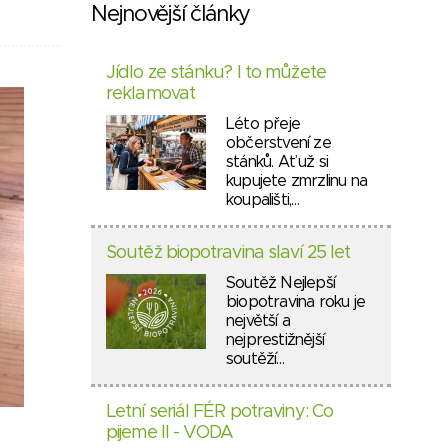
Nejnovější články
Jídlo ze stánku? I to můžete
reklamovat
Léto přeje
občerstvení ze
stánků. Ať už si
kupujete zmrzlinu na
koupališti,…
Soutěž biopotravina slaví 25 let
Soutěž Nejlepší
biopotravina roku je
největší a
nejprestižnější
soutěží…
Letní seriál FÉR potraviny: Co
pijeme II - VODA