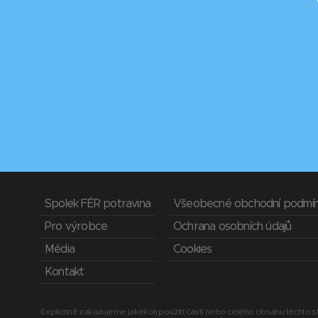
Spolek FÉR potravina
Všeobecné obchodní podmí
Pro výrobce
Ochrana osobních údajů
Média
Cookies
Kontakt
Explicitně zakazujeme jakékoli použití části nebo celého obsahu těchto st