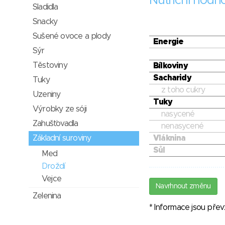
Nutriční hodn
Sladidla
Snacky
Sušené ovoce a plody
Energie
Sýr
Těstoviny
Bílkoviny
Sacharidy
Tuky
z toho cukry
Uzeniny
Tuky
Výrobky ze sóji
nasycené
Zahušťovadla
nenasycené
Základní suroviny
Vláknina
Sůl
Med
Droždí
Vejce
Navrhnout změnu
Zelenina
* Informace jsou pře