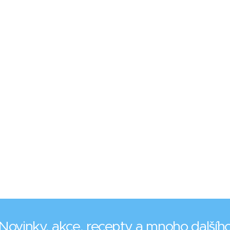
Novinky, akce, recepty a mnoho dalšíh