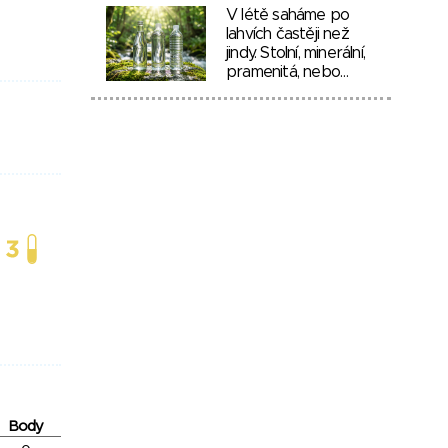
V létě saháme po
lahvích častěji než
jindy. Stolní, minerální,
pramenitá, nebo…
Body