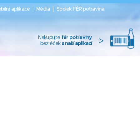
bilní aplikace
Média
Spolek FÉR potravina
Nakupujte
fér potraviny
>
bez éček
s naší aplikací