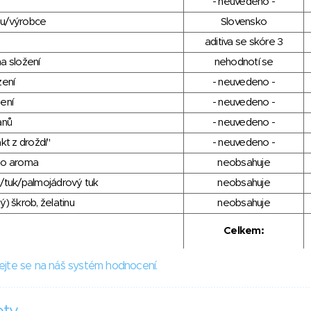
- neuvedeno -
du/výrobce
Slovensko
aditiva se skóre 3
a složení
nehodnotí se
zení
- neuvedeno -
ení
- neuvedeno -
anů
- neuvedeno -
kt z droždí"
- neuvedeno -
ho aroma
neobsahuje
/tuk/palmojádrový tuk
neobsahuje
) škrob, želatinu
neobsahuje
Celkem:
ejte se na náš systém hodnocení.