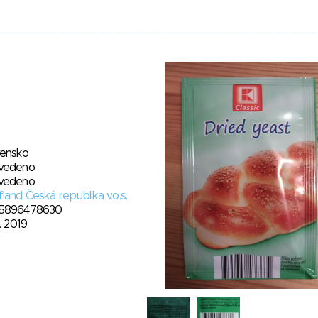
vensko
vedeno
vedeno
land Česká republika v.o.s.
5896478630
1. 2019