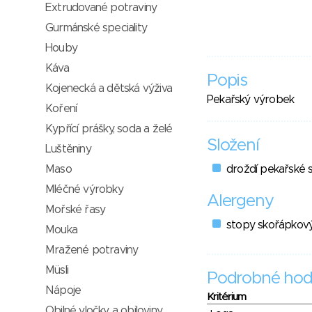
Extrudované potraviny
Gurmánské speciality
Houby
Káva
Popis
Kojenecká a dětská výživa
Pekařský výrobek
Koření
Kypřící prášky, soda a želé
Složení
Luštěniny
Maso
droždí pekařské 
Mléčné výrobky
Alergeny
Mořské řasy
stopy skořápkov
Mouka
Mražené potraviny
Müsli
Podrobné hod
Nápoje
Kritérium
Obilné vločky a obiloviny