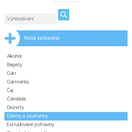
Nová potravina
Alkohol
Bagety
Cukr
Cukrovinky
Čaj
Čokoláda
Dezerty
Džemy a zavařeniny
Extrudované potraviny