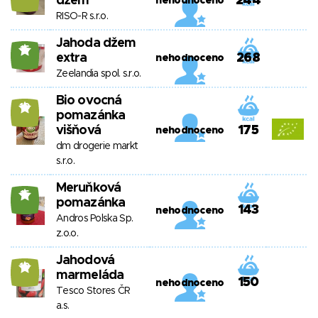
džem
244
nehodnoceno
RISO-R s.r.o.
Jahoda džem
15
extra
268
nehodnoceno
Zeelandia spol. s.r.o.
Bio ovocná
10
pomazánka
višňová
175
nehodnoceno
dm drogerie markt
s.r.o.
Meruňková
15
pomazánka
143
nehodnoceno
Andros Polska Sp.
z.o.o.
Jahodová
10
marmeláda
150
nehodnoceno
Tesco Stores ČR
a.s.