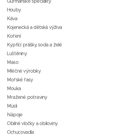
Gurmánské speciality
Houby
Káva
Kojenecká a dětská výživa
Koření
Kypřící prášky, soda a želé
Luštěniny
Maso
Mléčné výrobky
Mořské řasy
Mouka
Mražené potraviny
Müsli
Nápoje
Obilné vločky a obiloviny
Ochucovadla