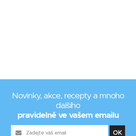
Novinky, akce, recepty a mnoho
dalšího
pravidelně ve vašem emailu