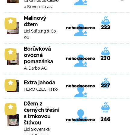
Orkla Foods Česko
a Slovensko a.s.
Malinový
9
džem
232
nehodnoceno
Lidl Stiftung & Co.
KG
Borůvková
9
ovocná
230
nehodnoceno
pomazánka
A. Darbo AG
Extra jahoda
9
227
nehodnoceno
HERO CZECH s.r.o.
Džem z
9
černých třešní
s trnkovou
246
nehodnoceno
šťávou
Lidl Slovenská