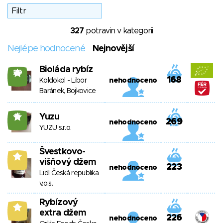
327
potravin v kategorii
Nejlépe hodnocené
Nejnovější
Bioláda rybíz
20
168
Koldokol - Libor
nehodnoceno
Baránek, Bojkovice
Yuzu
15
269
nehodnoceno
YUZU s.r.o.
Švestkovo-
9
višňový džem
223
nehodnoceno
Lidl Česká republika
v.o.s.
Rybízový
9
extra džem
226
nehodnoceno