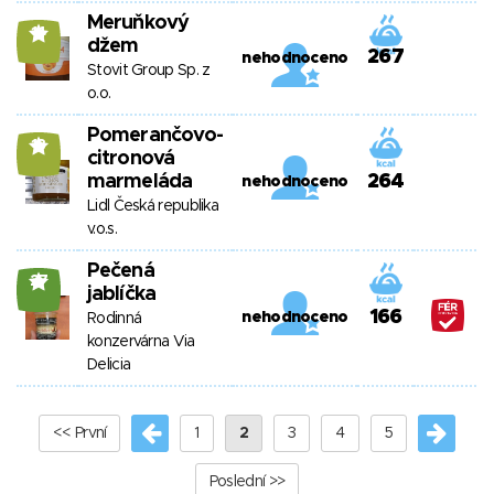
Meruňkový
14
džem
267
nehodnoceno
Stovit Group Sp. z
o.o.
Pomerančovo-
13
citronová
marmeláda
264
nehodnoceno
Lidl Česká republika
v.o.s.
Pečená
27
jablíčka
166
nehodnoceno
Rodinná
konzervárna Via
Delicia
<< První
1
2
3
4
5
Poslední >>