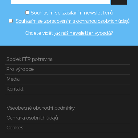
Souhlasím se zasíláním newsletterů
Souhlasím se zpracováním a ochranou osobních údajů
Chcete vidět
jak náš newsletter vypadá
?
Spolek FÉR potravina
Pro výrobce
Média
Kontakt
Všeobecné obchodní podmínky
Ochrana osobních údajů
Cookies