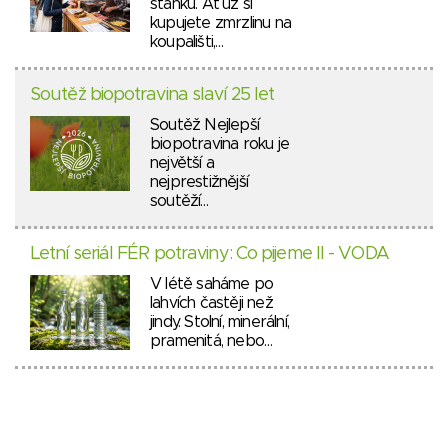
stánků. Ať už si
kupujete zmrzlinu na
koupališti,…
Soutěž biopotravina slaví 25 let
Soutěž Nejlepší
biopotravina roku je
největší a
nejprestižnější
soutěží…
Letní seriál FÉR potraviny: Co pijeme II - VODA
V létě saháme po
lahvích častěji než
jindy. Stolní, minerální,
pramenitá, nebo…