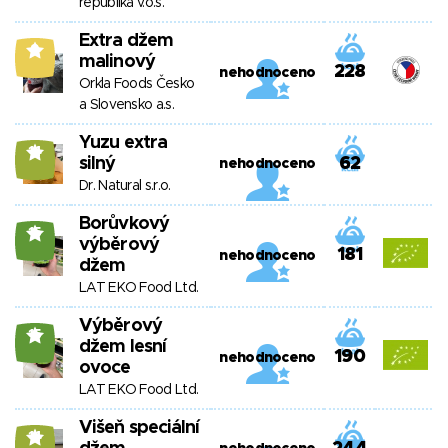
republika v.o.s.
Extra džem
9
malinový
228
nehodnoceno
Orkla Foods Česko
a Slovensko a.s.
Yuzu extra
14
silný
62
nehodnoceno
Dr. Natural s.r.o.
Borůvkový
15
výběrový
181
nehodnoceno
džem
LAT EKO Food Ltd.
Výběrový
15
džem lesní
190
nehodnoceno
ovoce
LAT EKO Food Ltd.
Višeň speciální
14