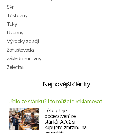
Sýr
Těstoviny
Tuky
Uzeniny
Výrobky ze sóji
Zahušťovadla
Základní suroviny
Zelenina
Nejnovější články
Jídlo ze stánku? I to můžete reklamovat
Léto přeje
občerstvení ze
stánků. Ať už si
kupujete zmrzlinu na