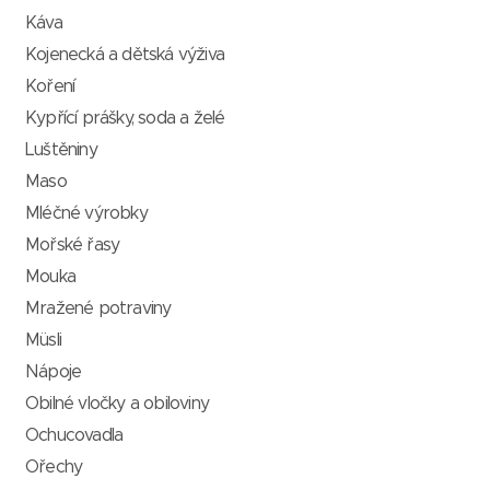
Káva
Kojenecká a dětská výživa
Koření
Kypřící prášky, soda a želé
Luštěniny
Maso
Mléčné výrobky
Mořské řasy
Mouka
Mražené potraviny
Müsli
Nápoje
Obilné vločky a obiloviny
Ochucovadla
Ořechy