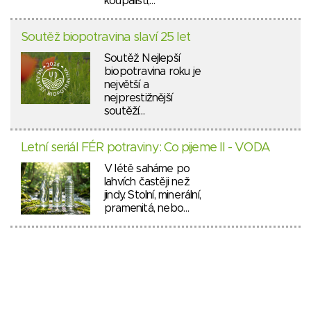
koupališti,…
Soutěž biopotravina slaví 25 let
Soutěž Nejlepší
biopotravina roku je
největší a
nejprestižnější
soutěží…
Letní seriál FÉR potraviny: Co pijeme II - VODA
V létě saháme po
lahvích častěji než
jindy. Stolní, minerální,
pramenitá, nebo…