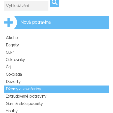
Nová potravina
Alkohol
Bagety
Cukr
Cukrovinky
Čaj
Čokoláda
Dezerty
Džemy a zavařeniny
Extrudované potraviny
Gurmánské speciality
Houby