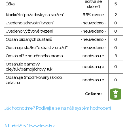
aditiva se
Éčka
5
skóre 1
Konkrétní požadavky na složení
55% ovoce
2
Uvedeno zdravotní tvrzení
- neuvedeno -
0
Uvedeno výživové tvrzení
- neuvedeno -
0
Obsah přidaných dusitanů
- neuvedeno -
0
Obsahuje složku "extrakt z droždí"
- neuvedeno -
0
Obsah blíže neurčeného aroma
neobsahuje
3
Obsahuje palmový
neobsahuje
0
olej/tuk/palmojádrový tuk
Obsahuje (modifikovaný) škrob,
neobsahuje
0
želatinu
Celkem:
15
Jak hodnotíme? Podívejte se na náš systém hodnocení.