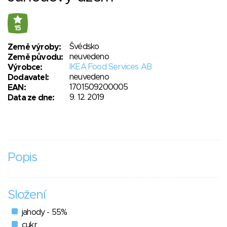
15
Švédsko
Země výroby:
neuvedeno
Země původu:
IKEA Food Services AB
Výrobce:
neuvedeno
Dodavatel:
1701509200005
EAN:
9. 12. 2019
Data ze dne:
Popis
Složení
jahody - 55%
cukr