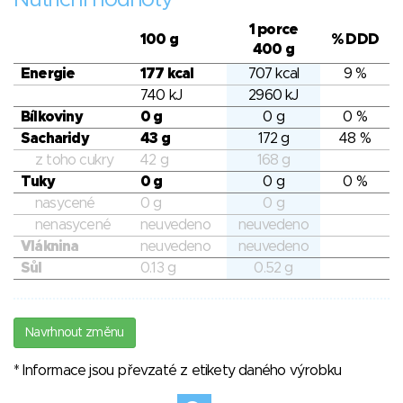
Nutriční hodnoty
1 porce
100 g
% DDD
400 g
Energie
177 kcal
707 kcal
9 %
740 kJ
2960 kJ
Bílkoviny
0 g
0 g
0 %
Sacharidy
43 g
172 g
48 %
z toho cukry
42 g
168 g
Tuky
0 g
0 g
0 %
nasycené
0 g
0 g
nenasycené
neuvedeno
neuvedeno
Vláknina
neuvedeno
neuvedeno
Sůl
0.13 g
0.52 g
Navrhnout změnu
* Informace jsou převzaté z etikety daného výrobku