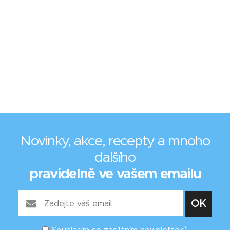
Novinky, akce, recepty a mnoho
dalšího
pravidelně ve vašem emailu