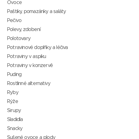
Ovoce
Paštiky, pomazánky a saláty
Pečivo
Polevy, zdobení
Polotovary
Potravinové doplňky a léčiva
Potraviny v aspiku
Potraviny v konzervě
Puding
Rostlinné alternativy
Ryby
Rýže
Sirupy
Sladidla
Snacky
Sušené ovoce a plody