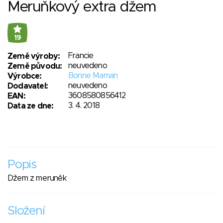
Meruňkový extra džem
19
Francie
Země výroby:
neuvedeno
Země původu:
Bonne Maman
Výrobce:
neuvedeno
Dodavatel:
3608580856412
EAN:
3. 4. 2018
Data ze dne:
Popis
Džem z meruněk
Složení