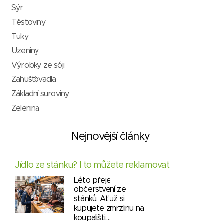
Sýr
Těstoviny
Tuky
Uzeniny
Výrobky ze sóji
Zahušťovadla
Základní suroviny
Zelenina
Nejnovější články
Jídlo ze stánku? I to můžete reklamovat
Léto přeje
občerstvení ze
stánků. Ať už si
kupujete zmrzlinu na
koupališti,…