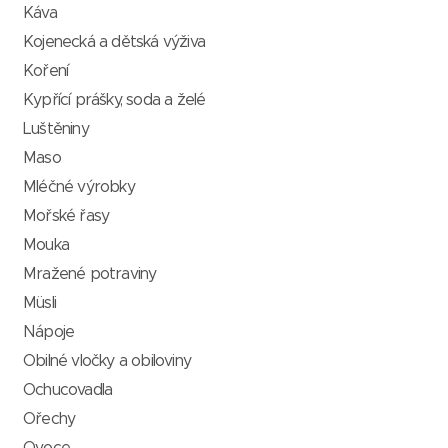
Káva
Kojenecká a dětská výživa
Koření
Kypřící prášky, soda a želé
Luštěniny
Maso
Mléčné výrobky
Mořské řasy
Mouka
Mražené potraviny
Müsli
Nápoje
Obilné vločky a obiloviny
Ochucovadla
Ořechy