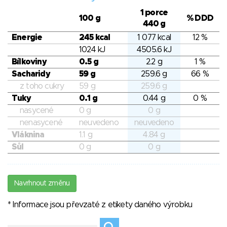
1 porce
100 g
% DDD
440 g
Energie
245 kcal
1 077 kcal
12 %
1024 kJ
4505.6 kJ
Bílkoviny
0.5 g
2.2 g
1 %
Sacharidy
59 g
259.6 g
66 %
z toho cukry
59 g
259.6 g
Tuky
0.1 g
0.44 g
0 %
nasycené
0 g
0 g
nenasycené
neuvedeno
neuvedeno
Vláknina
1.1 g
4.84 g
Sůl
0 g
0 g
Navrhnout změnu
* Informace jsou převzaté z etikety daného výrobku