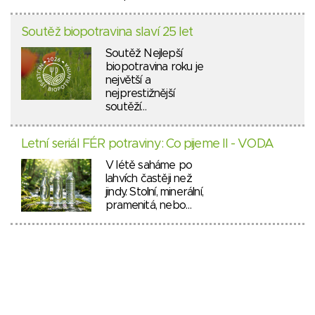
Soutěž biopotravina slaví 25 let
Soutěž Nejlepší
biopotravina roku je
největší a
nejprestižnější
soutěží…
Letní seriál FÉR potraviny: Co pijeme II - VODA
V létě saháme po
lahvích častěji než
jindy. Stolní, minerální,
pramenitá, nebo…