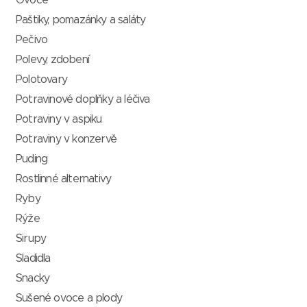
Ovoce
Paštiky, pomazánky a saláty
Pečivo
Polevy, zdobení
Polotovary
Potravinové doplňky a léčiva
Potraviny v aspiku
Potraviny v konzervě
Puding
Rostlinné alternativy
Ryby
Rýže
Sirupy
Sladidla
Snacky
Sušené ovoce a plody