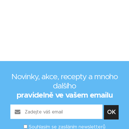
Novinky, akce, recepty a mnoho
dalšího
pravidelně ve vašem emailu
Souhlasím se zasíláním newsletterů