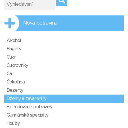
Nová potravina
Alkohol
Bagety
Cukr
Cukrovinky
Čaj
Čokoláda
Dezerty
Džemy a zavařeniny
Extrudované potraviny
Gurmánské speciality
Houby