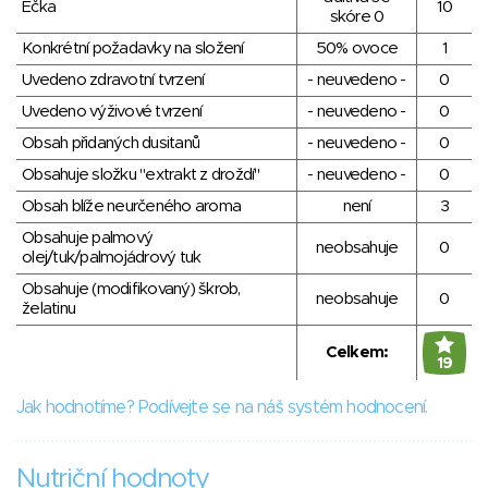
Éčka
10
skóre 0
Konkrétní požadavky na složení
50% ovoce
1
Uvedeno zdravotní tvrzení
- neuvedeno -
0
Uvedeno výživové tvrzení
- neuvedeno -
0
Obsah přidaných dusitanů
- neuvedeno -
0
Obsahuje složku "extrakt z droždí"
- neuvedeno -
0
Obsah blíže neurčeného aroma
není
3
Obsahuje palmový
neobsahuje
0
olej/tuk/palmojádrový tuk
Obsahuje (modifikovaný) škrob,
neobsahuje
0
želatinu
Celkem:
19
Jak hodnotíme? Podívejte se na náš systém hodnocení.
Nutriční hodnoty