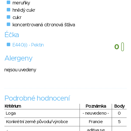
meruňky
hnědý cukr
cukr
koncentrovaná citronová šťáva
Éčka
E440(i) - Pektin
Alergeny
nejsou uvedeny
Podrobné hodnocení
Kritérium
Poznámka
Body
Loga
- neuvedeno -
0
Konkrétní země původu/výrobce
Francie
5
aditiva se