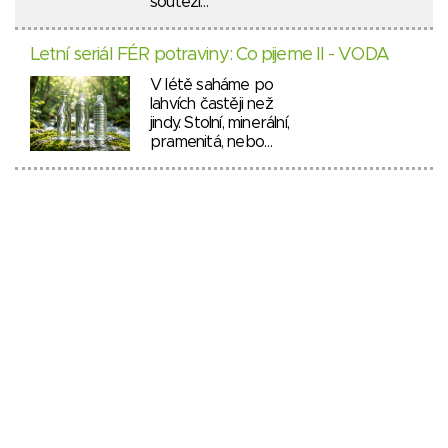
soutěží…
Letní seriál FÉR potraviny: Co pijeme II - VODA
V létě saháme po
lahvích častěji než
jindy. Stolní, minerální,
pramenitá, nebo…