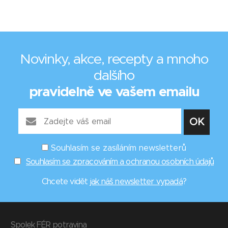
Novinky, akce, recepty a mnoho
dalšího
pravidelně ve vašem emailu
Souhlasím se zasíláním newsletterů
Souhlasím se zpracováním a ochranou osobních údajů
Chcete vidět
jak náš newsletter vypadá
?
Spolek FÉR potravina