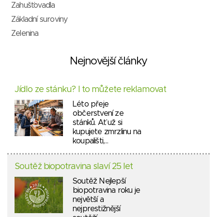
Zahušťovadla
Základní suroviny
Zelenina
Nejnovější články
Jídlo ze stánku? I to můžete reklamovat
Léto přeje
občerstvení ze
stánků. Ať už si
kupujete zmrzlinu na
koupališti,…
Soutěž biopotravina slaví 25 let
Soutěž Nejlepší
biopotravina roku je
největší a
nejprestižnější