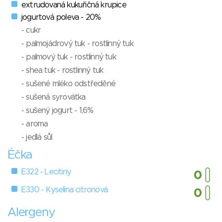
extrudovaná kukuřičná krupice
jogurtová poleva - 20%
- cukr
- palmojádrový tuk - rostlinný tuk
- palmový tuk - rostlinný tuk
- shea tuk - rostlinný tuk
- sušené mléko odstředěné
- sušená syrovátka
- sušený jogurt - 1,6%
- aroma
- jedlá sůl
Éčka
E322 - Lecitiny
E330 - Kyselina citronová
Alergeny