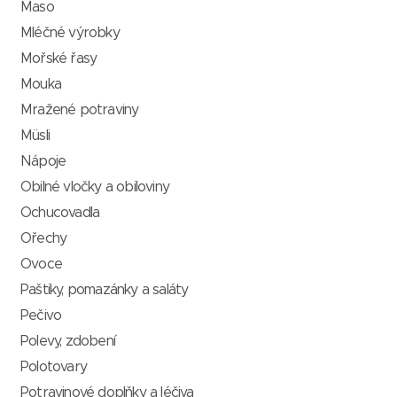
Maso
Mléčné výrobky
Mořské řasy
Mouka
Mražené potraviny
Müsli
Nápoje
Obilné vločky a obiloviny
Ochucovadla
Ořechy
Ovoce
Paštiky, pomazánky a saláty
Pečivo
Polevy, zdobení
Polotovary
Potravinové doplňky a léčiva