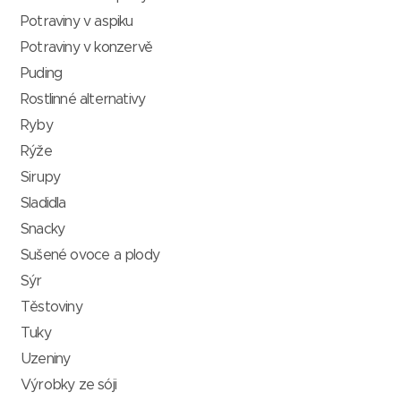
Potraviny v aspiku
Potraviny v konzervě
Puding
Rostlinné alternativy
Ryby
Rýže
Sirupy
Sladidla
Snacky
Sušené ovoce a plody
Sýr
Těstoviny
Tuky
Uzeniny
Výrobky ze sóji