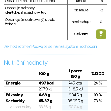
Obsah blíže neurčeného aroma
umělé
-5
Obsahuje palmový
obsahuje
-2
olej/tuk/palmojádrový tuk
Obsahuje (modifikovaný) škrob,
neobsahuje
0
želatinu
Celkem:
11
Jak hodnotíme? Podívejte se na náš systém hodnocení.
Nutriční hodnoty
1 porce
100 g
% DDD
150 g
Energie
497 kcal
745 kcal
24 %
2079 kJ
3118.5 kJ
Bílkoviny
6.63 g
9.945 g
10 %
Sacharidy
65.37 g
98.055 g
73 %
z toho cukry
33.36 g
50.04 g