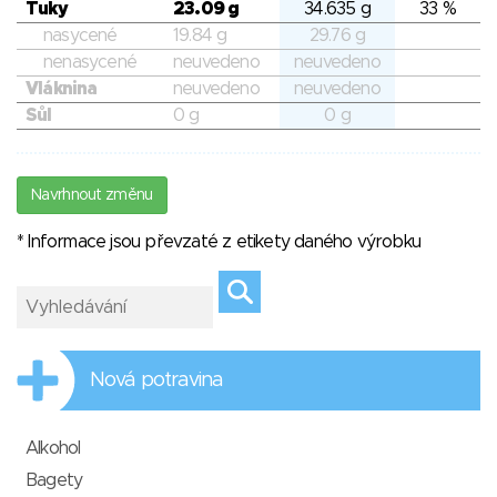
Tuky
23.09 g
34.635 g
33 %
nasycené
19.84 g
29.76 g
nenasycené
neuvedeno
neuvedeno
Vláknina
neuvedeno
neuvedeno
Sůl
0 g
0 g
Navrhnout změnu
* Informace jsou převzaté z etikety daného výrobku
Nová potravina
Alkohol
Bagety