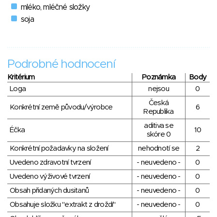
mléko, mléčné složky
soja
Podrobné hodnocení
Kritérium
Poznámka
Body
Loga
nejsou
0
Česká
Konkrétní země původu/výrobce
6
Republika
aditiva se
Éčka
10
skóre 0
Konkrétní požadavky na složení
nehodnotí se
2
Uvedeno zdravotní tvrzení
- neuvedeno -
0
Uvedeno výživové tvrzení
- neuvedeno -
0
Obsah přidaných dusitanů
- neuvedeno -
0
Obsahuje složku "extrakt z droždí"
- neuvedeno -
0