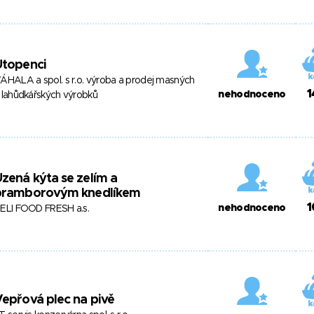
Utopenci
ÁHALA a spol. s r.o. výroba a prodej masných
1
nehodnoceno
 lahůdkářských výrobků
zená kýta se zelím a
bramborovým knedlíkem
1
nehodnoceno
ELI FOOD FRESH a.s.
epřová plec na pivě