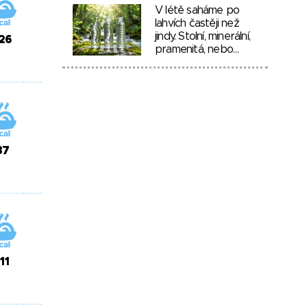
V létě saháme po
lahvích častěji než
jindy. Stolní, minerální,
26
pramenitá, nebo…
87
111