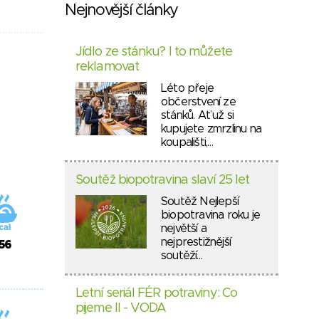
Nejnovější články
Jídlo ze stánku? I to můžete
reklamovat
Léto přeje
občerstvení ze
stánků. Ať už si
kupujete zmrzlinu na
koupališti,…
Soutěž biopotravina slaví 25 let
Soutěž Nejlepší
biopotravina roku je
největší a
nejprestižnější
56
soutěží…
Letní seriál FÉR potraviny: Co
pijeme II - VODA