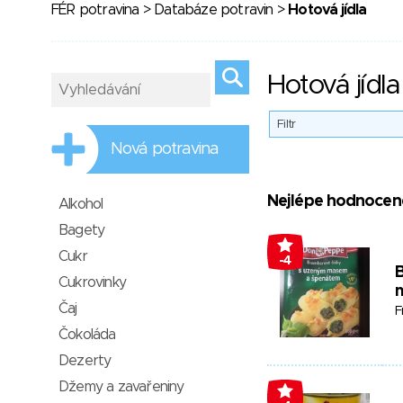
FÉR potravina
>
Databáze potravin
>
Hotová jídla
Hotová jídla
Filtr
Nová potravina
Nejlépe hodnocen
Alkohol
Bagety
Cukr
-4
Cukrovinky
Čaj
F
Čokoláda
Dezerty
Džemy a zavařeniny