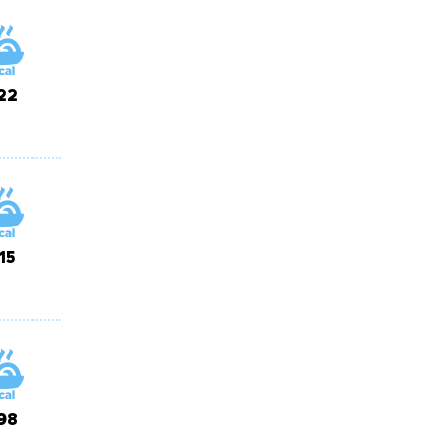
22
115
98