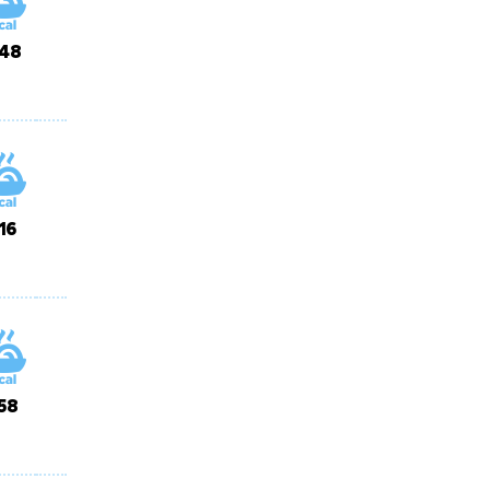
48
16
58