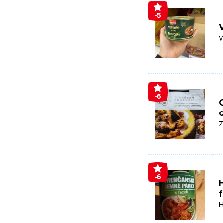
-5
W
-6
C
Z
-6
f
H