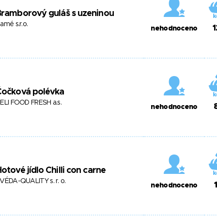
Bramborový guláš s uzeninou
amé s.r.o.
1
nehodnoceno
Čočková polévka
ELI FOOD FRESH a.s.
nehodnoceno
otové jídlo Chilli con carne
VÉDA-QUALITY s. r. o.
nehodnoceno