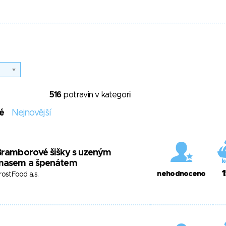
516
potravin v kategorii
é
Nejnovější
Bramborové šišky s uzeným
masem a špenátem
1
nehodnoceno
rostFood a.s.