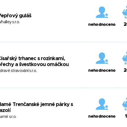
Vepřový guláš
halley s.r.o.
2
nehodnoceno
ísařský trhanec s rozinkami,
ořechy a švestkovou omáčkou
2
nehodnoceno
dravé stravování s.r.o.
Hamé Trenčanské jemné párky s
azolí
nehodnoceno
amé s.r.o.