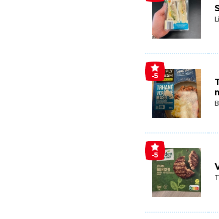
L
-5
m
B
-5
T