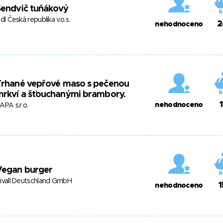
Sendvič tuňákový
idl Česká republika v.o.s.
2
nehodnoceno
Trhané vepřové maso s pečenou
rkví a šťouchanými brambory.
1
nehodnoceno
APA s.r.o.
Vegan burger
ivall Deutschland GmbH
1
nehodnoceno