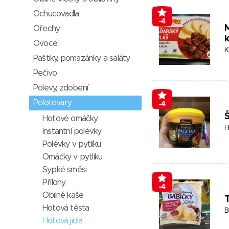
Ochucovadla
-4
Ořechy
Ovoce
K
Paštiky, pomazánky a saláty
Pečivo
Polevy, zdobení
Polotovary
-4
Hotové omáčky
H
Instantní polévky
Polévky v pytlíku
Omáčky v pytlíku
Sypké směsi
Přílohy
-4
Obilné kaše
T
Hotová těsta
B
Hotová jídla