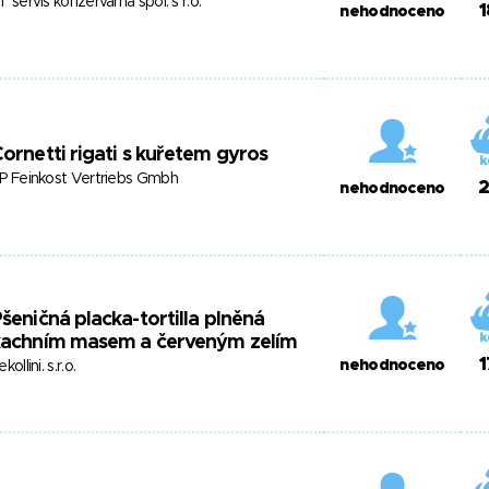
T servis konzervárna spol. s r.o.
1
nehodnoceno
ornetti rigati s kuřetem gyros
P Feinkost Vertriebs Gmbh
2
nehodnoceno
šeničná placka-tortilla plněná
kachním masem a červeným zelím
1
nehodnoceno
ekollini. s.r.o.