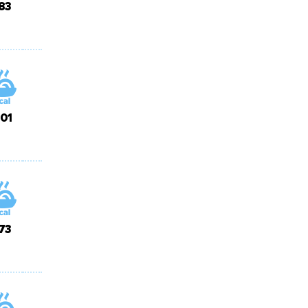
83
01
73