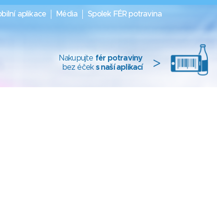
bilní aplikace
Média
Spolek FÉR potravina
Nakupujte
fér potraviny
>
bez éček
s naší aplikací