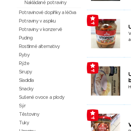
Nakládané potraviny
Potravinové doplňky a léčiva
Potraviny v aspiku
-4
Potraviny v konzervě
V
Puding
a
Rostlinné alternativy
Ryby
Rýže
-4
Sirupy
U
Sladidla
H
Snacky
Sušené ovoce a plody
Sýr
Těstoviny
-4
Tuky
V