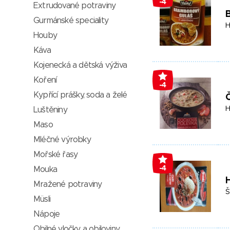
-4
Extrudované potraviny
Gurmánské speciality
H
Houby
Káva
Kojenecká a dětská výživa
Koření
-4
Kypřící prášky, soda a želé
H
Luštěniny
Maso
Mléčné výrobky
Mořské řasy
-4
Mouka
H
Mražené potraviny
Š
Müsli
Nápoje
Obilné vločky a obiloviny