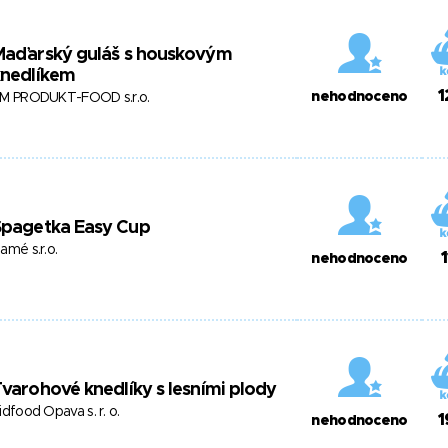
Maďarský guláš s houskovým
knedlíkem
1
nehodnoceno
M PRODUKT-FOOD s.r.o.
Špagetka Easy Cup
amé s.r.o.
nehodnoceno
varohové knedlíky s lesními plody
idfood Opava s. r. o.
1
nehodnoceno