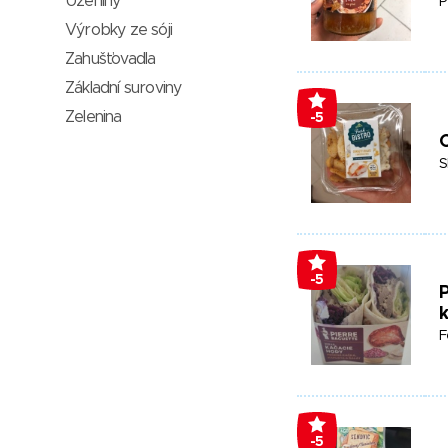
Uzeniny
P
Výrobky ze sóji
Zahušťovadla
Základní suroviny
Zelenina
-5
C
S
-5
P
F
-5