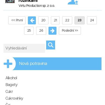
rozinkami
Virtu Production sp. z o.o.
<< První
20
21
22
23
24
25
26
Poslední >>
Nová potravina
Alkohol
Bagety
Cukr
Cukrovinky