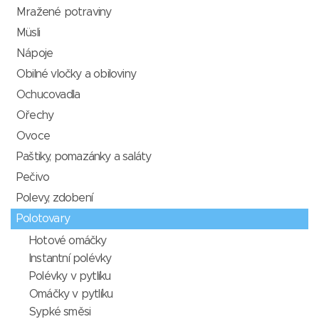
Mražené potraviny
Müsli
Nápoje
Obilné vločky a obiloviny
Ochucovadla
Ořechy
Ovoce
Paštiky, pomazánky a saláty
Pečivo
Polevy, zdobení
Polotovary
Hotové omáčky
Instantní polévky
Polévky v pytlíku
Omáčky v pytlíku
Sypké směsi