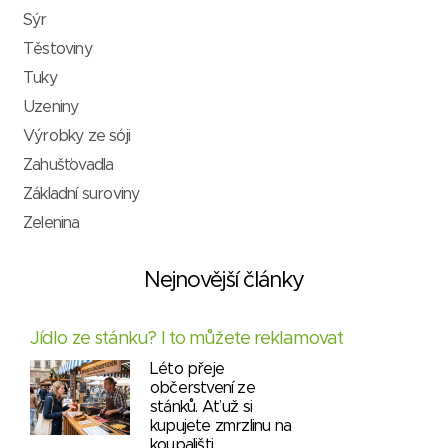
Sýr
Těstoviny
Tuky
Uzeniny
Výrobky ze sóji
Zahušťovadla
Základní suroviny
Zelenina
Nejnovější články
Jídlo ze stánku? I to můžete reklamovat
Léto přeje
občerstvení ze
stánků. Ať už si
kupujete zmrzlinu na
koupališti,…