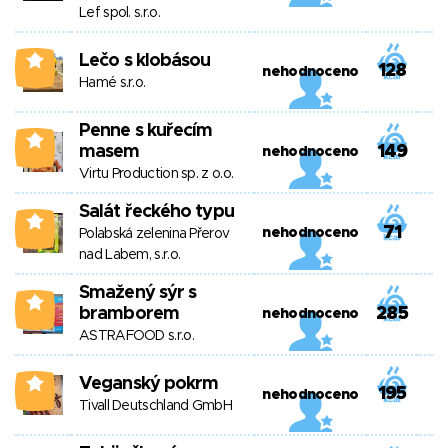
Lef spol. s.r.o.
Lečo s klobásou
0
128
nehodnoceno
Hamé s.r.o.
Penne s kuřecím
0
masem
149
nehodnoceno
Virtu Production sp. z o.o.
Salát řeckého typu
0
71
nehodnoceno
Polabská zelenina Přerov
nad Labem, s.r.o.
Smažený sýr s
0
bramborem
285
nehodnoceno
ASTRAFOOD s.r.o.
Veganský pokrm
0
195
nehodnoceno
Tivall Deutschland GmbH