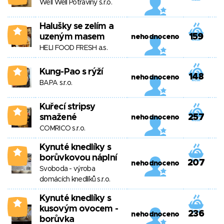
Well Well Potraviny s.r.o.
Halušky se zelím a
0
uzeným masem
159
nehodnoceno
HELI FOOD FRESH a.s.
Kung-Pao s rýží
0
148
nehodnoceno
BAPA s.r.o.
Kuřecí stripsy
0
smažené
257
nehodnoceno
COMRICO s.r.o.
Kynuté knedlíky s
0
borůvkovou náplní
207
nehodnoceno
Svoboda - výroba
domácích knedlíků s.r.o.
Kynuté knedlíky s
0
kusovým ovocem -
236
nehodnoceno
borůvka