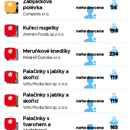
Zabijačková
0
polévka
54
nehodnoceno
Comperio s.r.o.
Kuřecí nugetky
-1
198
nehodnoceno
Animex Foods sp.z o.o.
Meruňkové knedlíky
-1
234
nehodnoceno
Pekáreň Ďuroška s.r.o.
Palačinky s jablky a
-1
skořicí
119
nehodnoceno
Virtu Production sp. z o.o.
Palačinky s jablky a
-1
skořicí
119
nehodnoceno
Virtu Production sp. z o.o.
Palačinky s
-1
tvarohem a
165
nehodnoceno