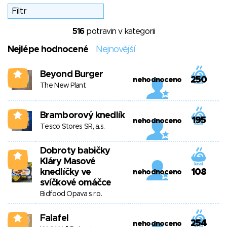
516
potravin v kategorii
Nejlépe hodnocené
Nejnovější
Beyond Burger
0
250
nehodnoceno
The New Plant
Bramborový knedlík
0
195
nehodnoceno
Tesco Stores SR, a.s.
Dobroty babičky
0
Kláry Masové
knedlíčky ve
108
nehodnoceno
svíčkové omáčce
Bidfood Opava s.r.o.
Falafel
0
254
nehodnoceno