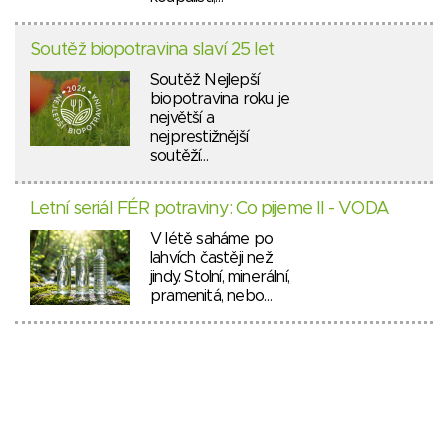
Soutěž biopotravina slaví 25 let
Soutěž Nejlepší
biopotravina roku je
největší a
nejprestižnější
soutěží…
Letní seriál FÉR potraviny: Co pijeme II - VODA
V létě saháme po
lahvích častěji než
jindy. Stolní, minerální,
pramenitá, nebo…