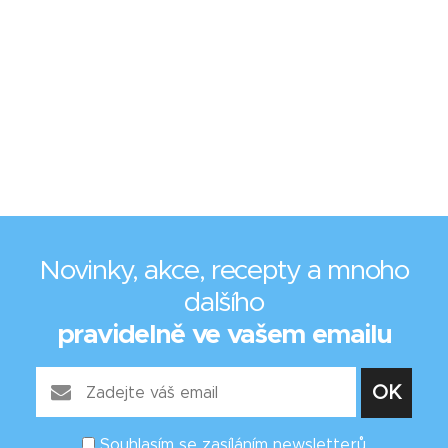
Novinky, akce, recepty a mnoho
dalšího
pravidelně ve vašem emailu
Souhlasím se zasíláním newsletterů