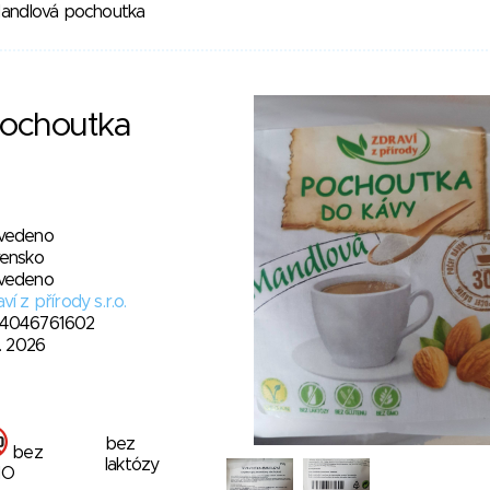
andlová pochoutka
ochoutka
vedeno
vensko
vedeno
ví z přírody s.r.o.
4046761602
3. 2026
bez
bez
laktózy
MO