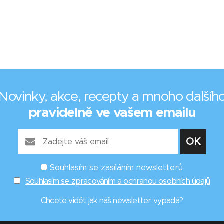
Novinky, akce, recepty a mnoho dalšíh
pravidelně ve vašem emailu
Souhlasím se zasíláním newsletterů
Souhlasím se zpracováním a ochranou osobních údajů
Chcete vidět
jak náš newsletter vypadá
?