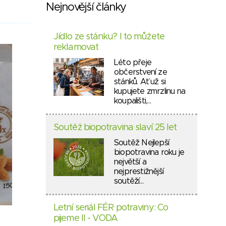
Nejnovější články
Jídlo ze stánku? I to můžete
reklamovat
Léto přeje
občerstvení ze
stánků. Ať už si
kupujete zmrzlinu na
koupališti,…
Soutěž biopotravina slaví 25 let
Soutěž Nejlepší
biopotravina roku je
největší a
nejprestižnější
soutěží…
Letní seriál FÉR potraviny: Co
pijeme II - VODA