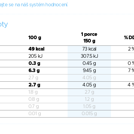
ejte se na náš systém hodnocení.
oty
1 porce
100 g
% D
150 g
49 kcal
73 kcal
2 
205 kJ
307.5 kJ
0.3 g
0.45 g
0 
6.3 g
9.45 g
7 
2.7 g
4.05 g
2.7 g
4.05 g
4 
1.8 g
2.7 g
0.8 g
1.2 g
0.7 g
1.05 g
0.01 g
0.015 g