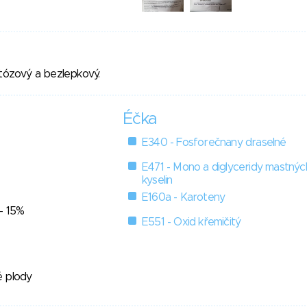
któzový a bezlepkový.
Éčka
E340 - Fosforečnany draselné
E471 - Mono a diglyceridy mastnýc
kyselin
E160a - Karoteny
- 15%
E551 - Oxid křemičitý
é plody