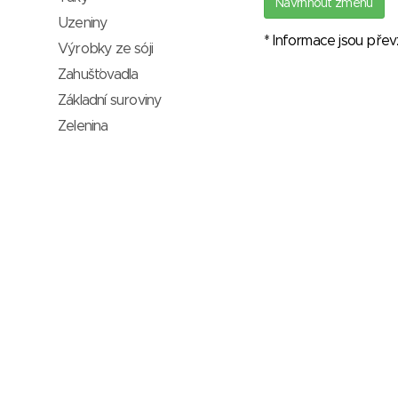
Navrhnout změnu
Uzeniny
* Informace jsou pře
Výrobky ze sóji
Zahušťovadla
Základní suroviny
Zelenina