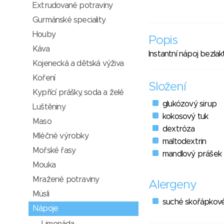
Extrudované potraviny
Gurmánské speciality
Houby
Popis
Káva
Instantní nápoj bezla
Kojenecká a dětská výživa
Koření
Složení
Kypřící prášky, soda a želé
glukózový sirup
Luštěniny
kokosový tuk
Maso
dextróza
Mléčné výrobky
maltodextrin
Mořské řasy
mandlový prášek 
Mouka
Mražené potraviny
Alergeny
Müsli
suché skořápkov
Nápoje