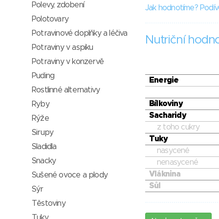
Polevy, zdobení
Jak hodnotíme? Podív
Polotovary
Potravinové doplňky a léčiva
Nutriční hodn
Potraviny v aspiku
Potraviny v konzervě
Puding
Energie
Rostlinné alternativy
Bílkoviny
Ryby
Sacharidy
Rýže
z toho cukry
Sirupy
Tuky
Sladidla
nasycené
Snacky
nenasycené
Vláknina
Sušené ovoce a plody
Sůl
Sýr
Těstoviny
Tuky