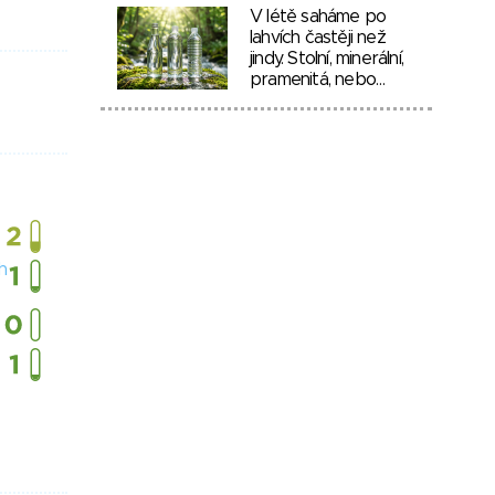
V létě saháme po
lahvích častěji než
jindy. Stolní, minerální,
pramenitá, nebo…
h