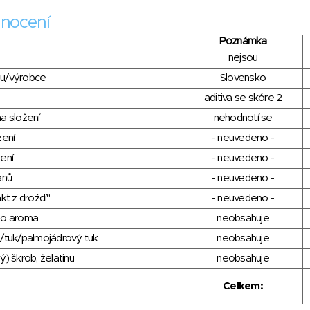
nocení
Poznámka
nejsou
du/výrobce
Slovensko
aditiva se skóre 2
a složení
nehodnotí se
zení
- neuvedeno -
ení
- neuvedeno -
anů
- neuvedeno -
kt z droždí"
- neuvedeno -
ho aroma
neobsahuje
/tuk/palmojádrový tuk
neobsahuje
) škrob, želatinu
neobsahuje
Celkem: