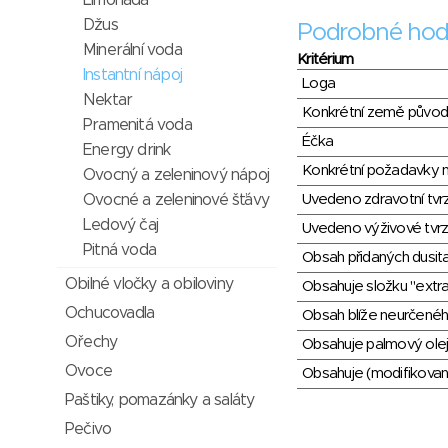
Limonáda
Džus
Podrobné hod
Minerální voda
Kritérium
Instantní nápoj
Loga
Nektar
Konkrétní země půvo
Pramenitá voda
Éčka
Energy drink
Konkrétní požadavky n
Ovocný a zeleninový nápoj
Uvedeno zdravotní tvr
Ovocné a zeleninové šťávy
Ledový čaj
Uvedeno výživové tvrz
Pitná voda
Obsah přidaných dusit
Obilné vločky a obiloviny
Obsahuje složku "extra
Ochucovadla
Obsah blíže neurčené
Ořechy
Obsahuje palmový olej
Ovoce
Obsahuje (modifikovaný
Paštiky, pomazánky a saláty
Pečivo