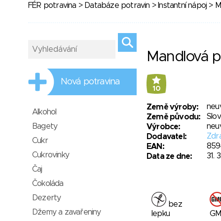
FÉR potravina
>
Databáze potravin
>
Instantní nápoj
> M
Mandlová p
Nová potravina
10
neu
Země výroby:
Alkohol
Slo
Země původu:
Bagety
neu
Výrobce:
Zdra
Dodavatel:
Cukr
859
EAN:
Cukrovinky
31. 
Data ze dne:
Čaj
Čokoláda
Dezerty
bez
Džemy a zavařeniny
lepku
G