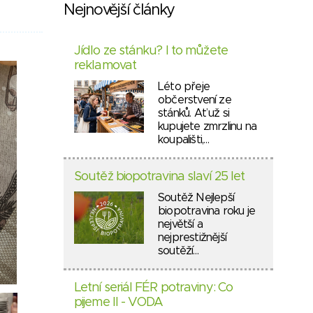
Nejnovější články
Jídlo ze stánku? I to můžete
reklamovat
Léto přeje
občerstvení ze
stánků. Ať už si
kupujete zmrzlinu na
koupališti,…
Soutěž biopotravina slaví 25 let
Soutěž Nejlepší
biopotravina roku je
největší a
nejprestižnější
soutěží…
Letní seriál FÉR potraviny: Co
pijeme II - VODA