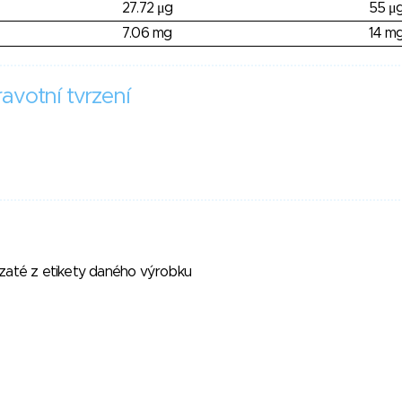
27.72 μg
55 μ
7.06 mg
14 m
avotní tvrzení
vzaté z etikety daného výrobku