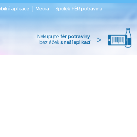
bilní aplikace
Média
Spolek FÉR potravina
Nakupujte
fér potraviny
>
bez éček
s naší aplikací