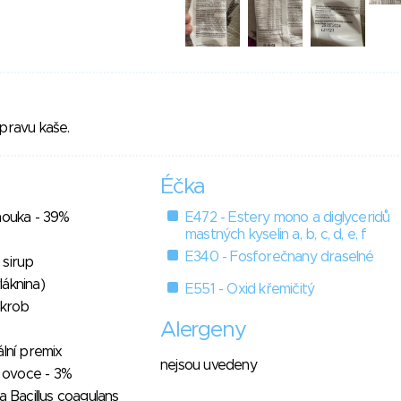
ípravu kaše.
Éčka
mouka - 39%
E472 - Estery mono a diglyceridů
mastných kyselin a, b, c, d, e, f
E340 - Fosforečnany draselné
 sirup
áknina)
E551 - Oxid křemičitý
škrob
Alergeny
ální premix
nejsou uvedeny
í ovoce - 3%
a Bacillus coagulans