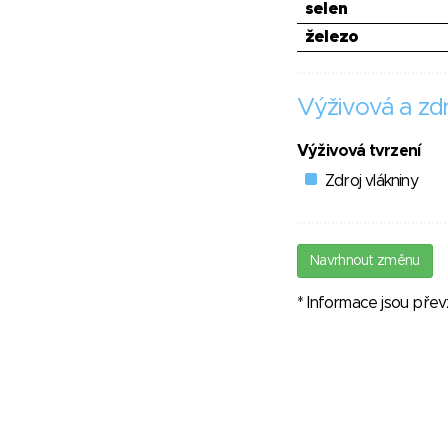
selen
železo
Výživová a zdr
Výživová tvrzení
Zdroj vlákniny
Navrhnout změnu
* Informace jsou pře