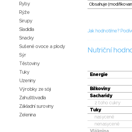
Ryby
Obsahuje (modifikovaný
Rýže
Sirupy
Sladidla
Jak hodnotíme? Podív
Snacky
Sušené ovoce a plody
Nutriční hodn
Sýr
Těstoviny
Tuky
Energie
Uzeniny
Bílkoviny
Výrobky ze sóji
Sacharidy
Zahušťovadla
z toho cukry
Základní suroviny
Tuky
Zelenina
nasycené
nenasycené
Vláknina