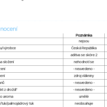
nocení
Poznámka
nejsou
du/výrobce
Česká Republika
aditiva se skóre 2
a složení
nehodnotí se
zení
- neuvedeno -
ení
zdroj vlákniny
anů
- neuvedeno -
kt z droždí"
- neuvedeno -
ho aroma
umělé
/tuk/palmojádrový tuk
neobsahuje