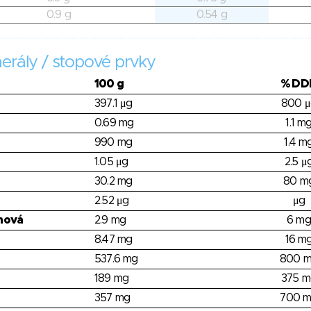
0.9 g
0.54 g
erály / stopové prvky
100 g
% DD
397.1 μg
800 μ
0.69 mg
1.1 m
990 mg
1.4 m
1.05 μg
2.5 μ
30.2 mg
80 m
2.52 μg
μg
nová
2.9 mg
6 mg
8.47 mg
16 m
537.6 mg
800 
189 mg
375 m
357 mg
700 