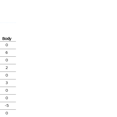
Body
0
6
0
2
0
3
0
0
-5
0