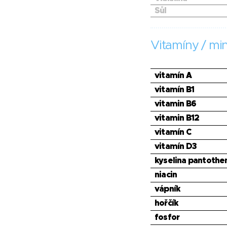
Sůl
Vitamíny / min
vitamín A
vitamín B1
vitamin B6
vitamin B12
vitamín C
vitamín D3
kyselina pantothe
niacin
vápník
hořčík
fosfor