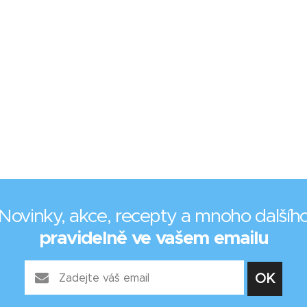
Novinky, akce, recepty a mnoho dalšíh
pravidelně ve vašem emailu