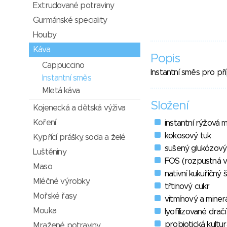
Extrudované potraviny
Gurmánské speciality
Houby
Káva
Popis
Cappuccino
Instantní směs pro př
Instantní směs
Mletá káva
Složení
Kojenecká a dětská výživa
Koření
instantní rýžová 
kokosový tuk
Kypřící prášky, soda a želé
sušený glukózový
Luštěniny
FOS (rozpustná vl
Maso
nativní kukuřičný 
Mléčné výrobky
třtinový cukr
Mořské řasy
vitmínový a miner
Mouka
lyofilizované drač
probiotická kultur
Mražené potraviny