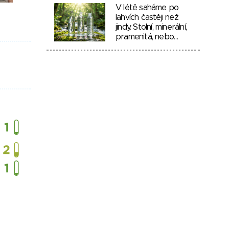
V létě saháme po
lahvích častěji než
jindy. Stolní, minerální,
pramenitá, nebo…