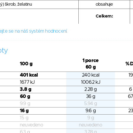
) škrob, želatinu
obsahuje
Celkem:
ejte se na náš systém hodnocení.
oty
1 porce
100 g
% 
60 g
401 kcal
240 kcal
19
1677 kJ
1006.2 kJ
3.8 g
2.28 g
6
60 g
36 g
67
9.9 g
5.94 g
16 g
9.6 g
23
15 g
9 g
neuvedeno
neuvedeno
6.3 g
3.78 g