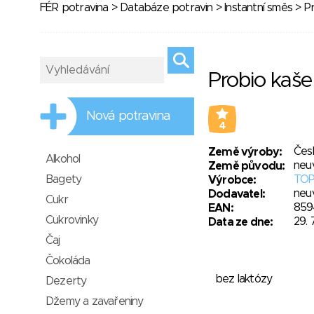
FÉR potravina
>
Databáze potravin
>
Instantní směs
> Pr
Probio kaše
Nová potravina
4
Čes
Země výroby:
Alkohol
neu
Země původu:
Bagety
TOP
Výrobce:
neu
Dodavatel:
Cukr
859
EAN:
Cukrovinky
29. 
Data ze dne:
Čaj
Čokoláda
bez laktózy
Dezerty
Džemy a zavařeniny