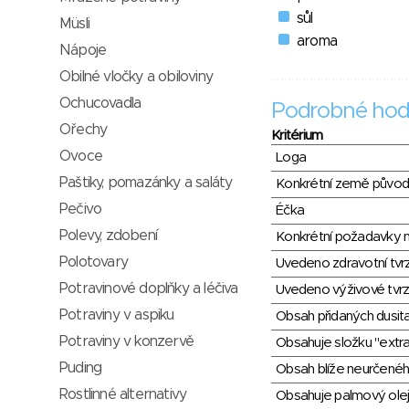
sůl
Müsli
aroma
Nápoje
Obilné vločky a obiloviny
Ochucovadla
Podrobné hod
Ořechy
Kritérium
Ovoce
Loga
Paštiky, pomazánky a saláty
Konkrétní země půvo
Pečivo
Éčka
Polevy, zdobení
Konkrétní požadavky n
Polotovary
Uvedeno zdravotní tvr
Potravinové doplňky a léčiva
Uvedeno výživové tvrz
Potraviny v aspiku
Obsah přidaných dusit
Potraviny v konzervě
Obsahuje složku "extra
Puding
Obsah blíže neurčené
Rostlinné alternativy
Obsahuje palmový olej