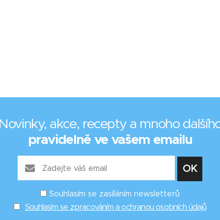
Novinky, akce, recepty a mnoho dalšíh
pravidelně ve vašem emailu
Souhlasím se zasíláním newsletterů
Souhlasím se zpracováním a ochranou osobních údajů