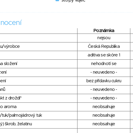
stopy vajec
nocení
Poznámka
nejsou
du/výrobce
Česká Republika
aditiva se skóre 1
a složení
nehodnotí se
zení
- neuvedeno -
ení
bez přídavku cukru
anů
- neuvedeno -
kt z droždí"
- neuvedeno -
ho aroma
neobsahuje
/tuk/palmojádrový tuk
neobsahuje
) škrob, želatinu
neobsahuje