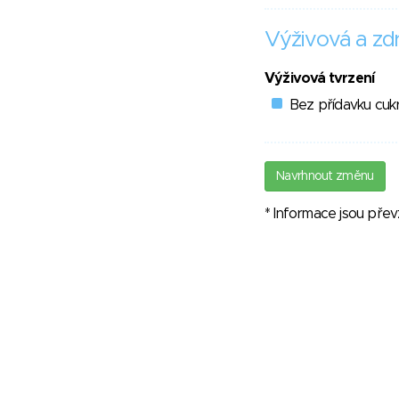
Výživová a zdr
Výživová tvrzení
Bez přídavku cuk
Navrhnout změnu
* Informace jsou pře