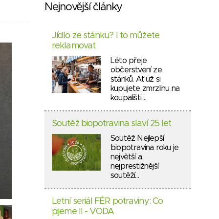
Nejnovější články
Jídlo ze stánku? I to můžete
reklamovat
Léto přeje
občerstvení ze
stánků. Ať už si
kupujete zmrzlinu na
koupališti,…
Soutěž biopotravina slaví 25 let
Soutěž Nejlepší
biopotravina roku je
největší a
nejprestižnější
soutěží…
Letní seriál FÉR potraviny: Co
pijeme II - VODA