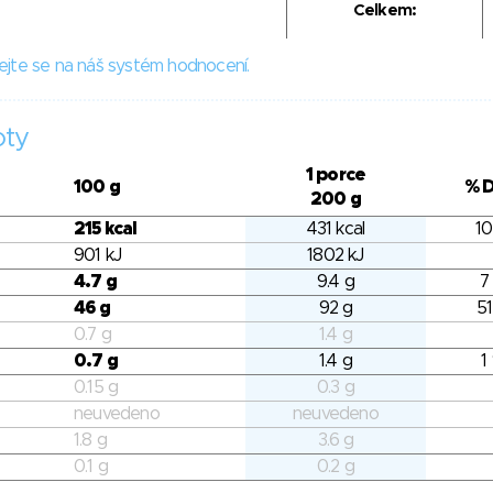
Celkem:
ejte se na náš systém hodnocení.
oty
1 porce
100 g
% 
200 g
215 kcal
431 kcal
10
901 kJ
1802 kJ
4.7 g
9.4 g
7
46 g
92 g
51
0.7 g
1.4 g
0.7 g
1.4 g
1
0.15 g
0.3 g
neuvedeno
neuvedeno
1.8 g
3.6 g
0.1 g
0.2 g