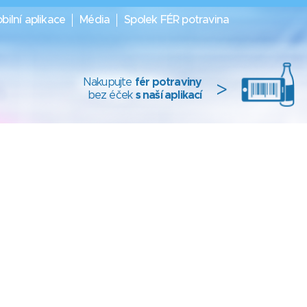
bilní aplikace
Média
Spolek FÉR potravina
Nakupujte
fér potraviny
>
bez éček
s naší aplikací