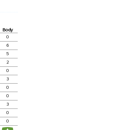
Body
0
6
5
2
0
3
0
0
3
0
0