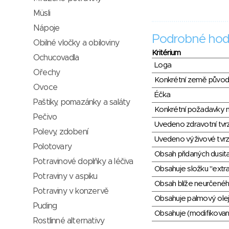
Müsli
Nápoje
Podrobné hod
Obilné vločky a obiloviny
Kritérium
Ochucovadla
Loga
Ořechy
Konkrétní země půvo
Ovoce
Éčka
Paštiky, pomazánky a saláty
Konkrétní požadavky n
Pečivo
Uvedeno zdravotní tvr
Polevy, zdobení
Uvedeno výživové tvrz
Polotovary
Obsah přidaných dusit
Potravinové doplňky a léčiva
Obsahuje složku "extra
Potraviny v aspiku
Obsah blíže neurčené
Potraviny v konzervě
Obsahuje palmový olej
Puding
Obsahuje (modifikovaný
Rostlinné alternativy