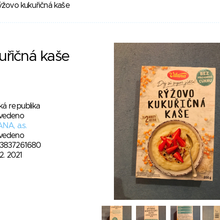
žovo kukuřičná kaše
uřičná kaše
ká republika
vedeno
NA, a.s.
vedeno
3837261680
12. 2021