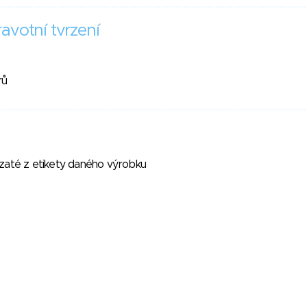
avotní tvrzení
rů
vzaté z etikety daného výrobku