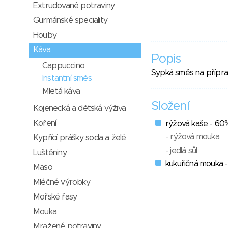
Extrudované potraviny
Gurmánské speciality
Houby
Káva
Popis
Cappuccino
Sypká směs na přípra
Instantní směs
Mletá káva
Složení
Kojenecká a dětská výživa
Koření
rýžová kaše - 60
- rýžová mouka
Kypřící prášky, soda a želé
- jedlá sůl
Luštěniny
kukuřičná mouka 
Maso
Mléčné výrobky
Mořské řasy
Mouka
Mražené potraviny