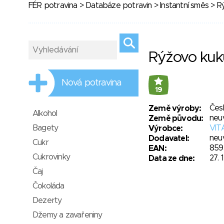
FÉR potravina
>
Databáze potravin
>
Instantní směs
> Rý
Rýžovo kuk
Nová potravina
19
Čes
Země výroby:
Alkohol
neu
Země původu:
Bagety
VITA
Výrobce:
neu
Dodavatel:
Cukr
859
EAN:
Cukrovinky
27. 
Data ze dne:
Čaj
Čokoláda
Dezerty
Džemy a zavařeniny