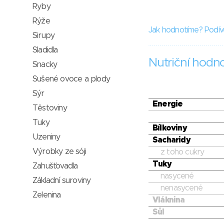
Ryby
Rýže
Jak hodnotíme? Podív
Sirupy
Sladidla
Nutriční hodn
Snacky
Sušené ovoce a plody
Sýr
Energie
Těstoviny
Tuky
Bílkoviny
Uzeniny
Sacharidy
Výrobky ze sóji
z toho cukry
Tuky
Zahušťovadla
nasycené
Základní suroviny
nenasycené
Zelenina
Vláknina
Sůl