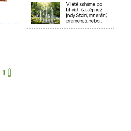
V létě saháme po
lahvích častěji než
jindy. Stolní, minerální,
pramenitá, nebo…