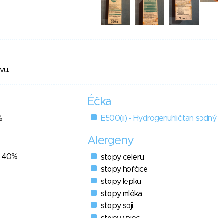
vu.
Éčka
%
E500(ii) - Hydrogenuhličitan sodný
Alergeny
- 40%
stopy celeru
stopy hořčice
stopy lepku
stopy mléka
stopy soji