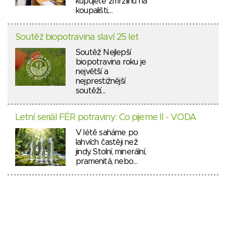
kupujete zmrzlinu na
koupališti,…
Soutěž biopotravina slaví 25 let
Soutěž Nejlepší
biopotravina roku je
největší a
nejprestižnější
soutěží…
Letní seriál FÉR potraviny: Co pijeme II - VODA
V létě saháme po
lahvích častěji než
jindy. Stolní, minerální,
pramenitá, nebo…