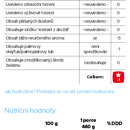
Uvedeno zdravotní tvrzení
- neuvedeno -
0
Uvedeno výživové tvrzení
- neuvedeno -
0
Obsah přidaných dusitanů
- neuvedeno -
0
Obsahuje složku "extrakt z droždí"
- neuvedeno -
0
Obsah blíže neurčeného aroma
je
-5
Obsahuje palmový
není
-1
olej/tuk/palmojádrový tuk
specifikován
Obsahuje (modifikovaný) škrob,
neobsahuje
0
želatinu
Celkem:
-1
Jak hodnotíme? Podívejte se na náš systém hodnocení.
Nutriční hodnoty
1 porce
100 g
% DDD
460 g