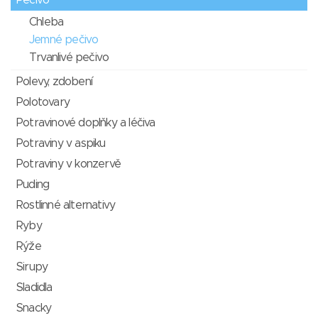
Pečivo
Chleba
Jemné pečivo
Trvanlivé pečivo
Polevy, zdobení
Polotovary
Potravinové doplňky a léčiva
Potraviny v aspiku
Potraviny v konzervě
Puding
Rostlinné alternativy
Ryby
Rýže
Sirupy
Sladidla
Snacky