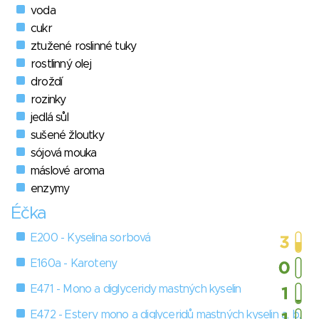
voda
cukr
ztužené roslinné tuky
rostlinný olej
droždí
rozinky
jedlá sůl
sušené žloutky
sójová mouka
máslové aroma
enzymy
Éčka
E200 - Kyselina sorbová
E160a - Karoteny
E471 - Mono a diglyceridy mastných kyselin
E472 - Estery mono a diglyceridů mastných kyselin a, b,