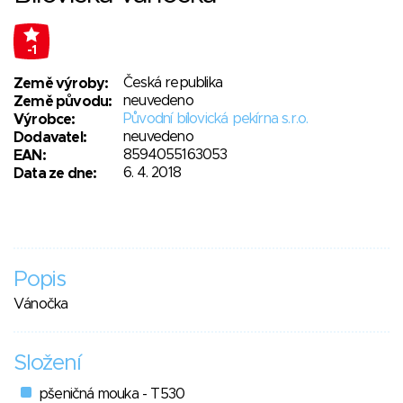
-1
Česká republika
Země výroby:
neuvedeno
Země původu:
Původní bílovická pekírna s.r.o.
Výrobce:
neuvedeno
Dodavatel:
8594055163053
EAN:
6. 4. 2018
Data ze dne:
Popis
Vánočka
Složení
pšeničná mouka - T530