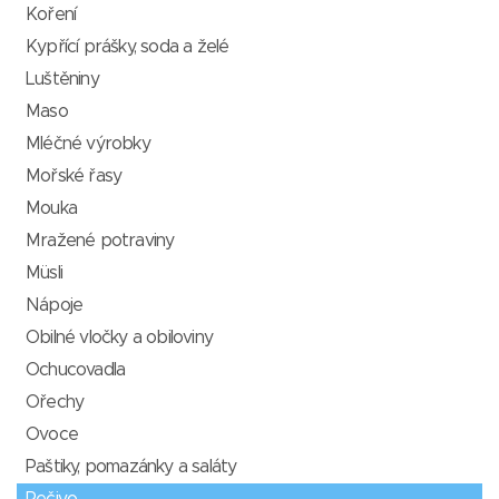
Koření
Kypřící prášky, soda a želé
Luštěniny
Maso
Mléčné výrobky
Mořské řasy
Mouka
Mražené potraviny
Müsli
Nápoje
Obilné vločky a obiloviny
Ochucovadla
Ořechy
Ovoce
Paštiky, pomazánky a saláty