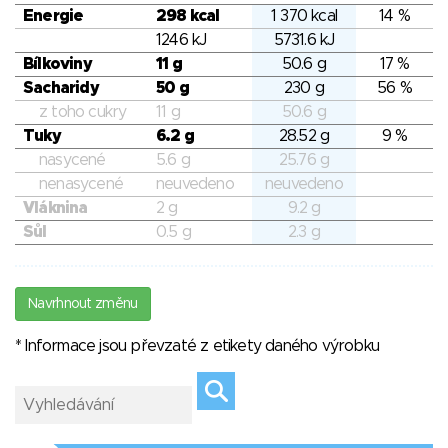
Energie
298 kcal
1 370 kcal
14 %
1246 kJ
5731.6 kJ
Bílkoviny
11 g
50.6 g
17 %
Sacharidy
50 g
230 g
56 %
z toho cukry
11 g
50.6 g
Tuky
6.2 g
28.52 g
9 %
nasycené
5.6 g
25.76 g
nenasycené
neuvedeno
neuvedeno
Vláknina
2 g
9.2 g
Sůl
0.5 g
2.3 g
Navrhnout změnu
* Informace jsou převzaté z etikety daného výrobku