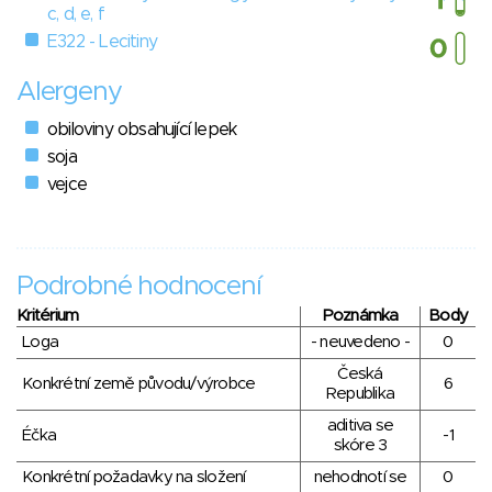
c, d, e, f
E322 - Lecitiny
Alergeny
obiloviny obsahující lepek
soja
vejce
Podrobné hodnocení
Kritérium
Poznámka
Body
Loga
- neuvedeno -
0
Česká
Konkrétní země původu/výrobce
6
Republika
aditiva se
Éčka
-1
skóre 3
Konkrétní požadavky na složení
nehodnotí se
0