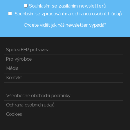
Souhlasím se zasíláním newsletterů
Souhlasím se zpracováním a ochranou osobních údajů
Chcete vidět
jak náš newsletter vypadá
?
Spolek FÉR potravina
Pro výrobce
Média
Kontakt
Všeobecné obchodní podmínky
Ochrana osobních údajů
Cookies