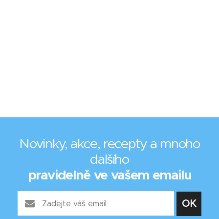
Novinky, akce, recepty a mnoho
dalšího
pravidelně ve vašem emailu