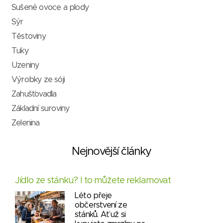
Sušené ovoce a plody
Sýr
Těstoviny
Tuky
Uzeniny
Výrobky ze sóji
Zahušťovadla
Základní suroviny
Zelenina
Nejnovější články
Jídlo ze stánku? I to můžete reklamovat
Léto přeje
občerstvení ze
stánků. Ať už si