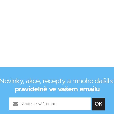
Novinky, akce, recepty a mnoho dalšíh
pravidelně ve vašem emailu