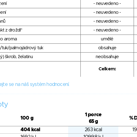
zení
- neuvedeno -
ení
- neuvedeno -
anů
- neuvedeno -
kt z droždí"
- neuvedeno -
ho aroma
umělé
/tuk/palmojádrový tuk
obsahuje
) škrob, želatinu
neobsahuje
Celkem:
ejte se na náš systém hodnocení.
oty
1 porce
100 g
% 
65 g
404 kcal
263 kcal
19
1692 kJ
1099.8 kJ