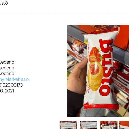
ustó
vedeno
vedeno
vedeno
y Market s.r.o.
0192000173
10. 2021