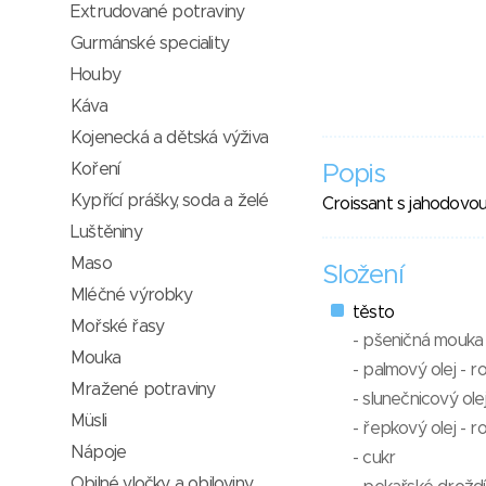
Extrudované potraviny
Gurmánské speciality
Houby
Káva
Kojenecká a dětská výživa
Koření
Popis
Kypřící prášky, soda a želé
Croissant s jahodovou
Luštěniny
Maso
Složení
Mléčné výrobky
těsto
Mořské řasy
- pšeničná mouka
Mouka
- palmový olej - ro
Mražené potraviny
- slunečnicový olej
Müsli
- řepkový olej - ro
Nápoje
- cukr
Obilné vločky a obiloviny