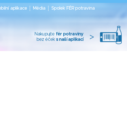
bilní aplikace
Média
Spolek FÉR potravina
Nakupujte
fér potraviny
>
bez éček
s naší aplikací