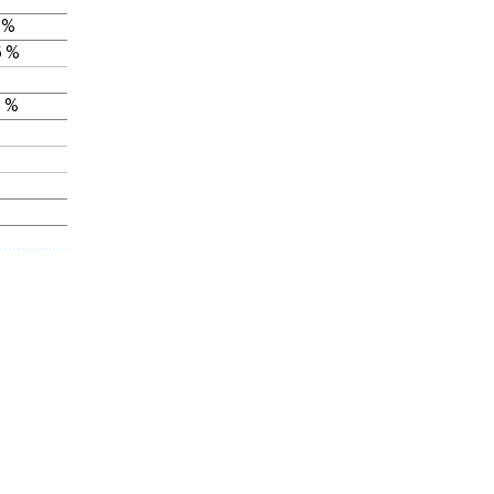
 %
 %
 %