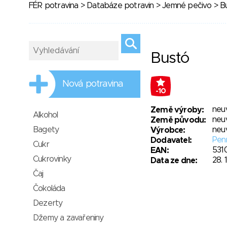
FÉR potravina
>
Databáze potravin
>
Jemné pečivo
> B
Bustó
Nová potravina
-10
neu
Země výroby:
Alkohol
neu
Země původu:
Bagety
neu
Výrobce:
Penn
Dodavatel:
Cukr
531
EAN:
Cukrovinky
28. 
Data ze dne:
Čaj
Čokoláda
Dezerty
Džemy a zavařeniny