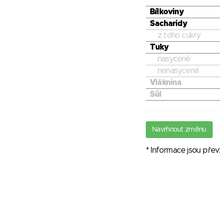
Bílkoviny
Sacharidy
z toho cukry
Tuky
nasycené
nenasycené
Vláknina
Sůl
Navrhnout změnu
* Informace jsou pře