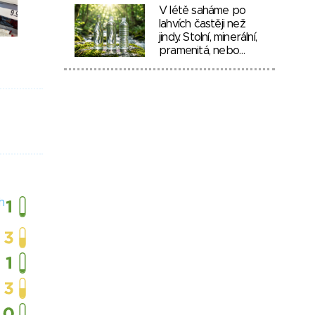
V létě saháme po
lahvích častěji než
jindy. Stolní, minerální,
pramenitá, nebo…
h