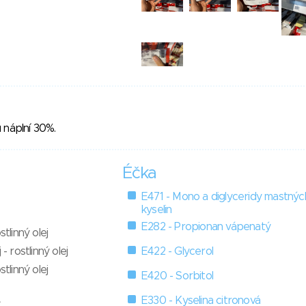
 náplní 30%.
Éčka
E471 - Mono a diglyceridy mastnýc
kyselin
E282 - Propionan vápenatý
stlinný olej
 - rostlinný olej
E422 - Glycerol
stlinný olej
E420 - Sorbitol
E330 - Kyselina citronová