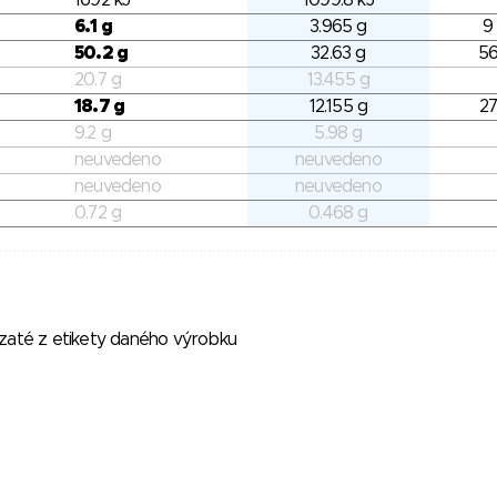
6.1 g
3.965 g
9
50.2 g
32.63 g
56
20.7 g
13.455 g
18.7 g
12.155 g
27
9.2 g
5.98 g
neuvedeno
neuvedeno
neuvedeno
neuvedeno
0.72 g
0.468 g
vzaté z etikety daného výrobku