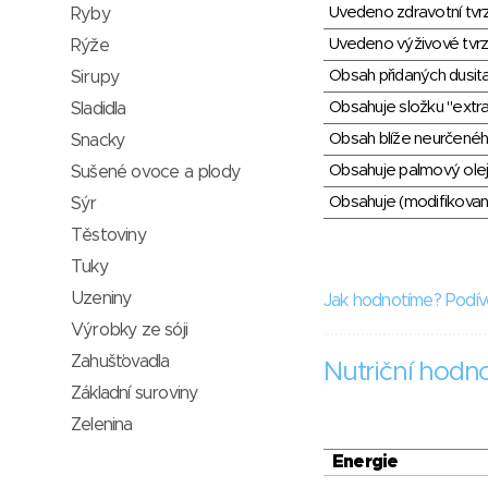
Uvedeno zdravotní tvr
Ryby
Uvedeno výživové tvrz
Rýže
Obsah přidaných dusit
Sirupy
Obsahuje složku "extra
Sladidla
Obsah blíže neurčené
Snacky
Obsahuje palmový olej
Sušené ovoce a plody
Obsahuje (modifikovaný
Sýr
Těstoviny
Tuky
Uzeniny
Jak hodnotíme? Podív
Výrobky ze sóji
Zahušťovadla
Nutriční hodn
Základní suroviny
Zelenina
Energie