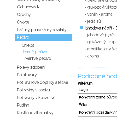
- pekařské droždí
Ochucovadla
- glukozo-fruktoz
- vanilin - aroma
Ořechy
- jedlá sůl
Ovoce
jahodová náplň -
Paštiky, pomazánky a saláty
- jahodové pyré 
Pečivo
- glukózový sirup
Chleba
- modifikovaný šk
Jemné pečivo
- aroma
Trvanlivé pečivo
Polevy, zdobení
Polotovary
Podrobné hod
Potravinové doplňky a léčiva
Kritérium
Loga
Potraviny v aspiku
Konkrétní země půvo
Potraviny v konzervě
Éčka
Puding
Konkrétní požadavky n
Rostlinné alternativy