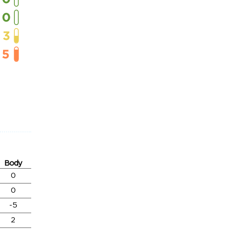
Body
0
0
-5
2