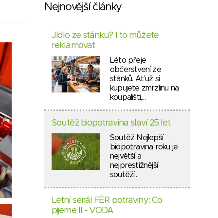
Nejnovější články
Jídlo ze stánku? I to můžete
reklamovat
Léto přeje
občerstvení ze
stánků. Ať už si
kupujete zmrzlinu na
koupališti,…
Soutěž biopotravina slaví 25 let
Soutěž Nejlepší
biopotravina roku je
největší a
nejprestižnější
soutěží…
Letní seriál FÉR potraviny: Co
pijeme II - VODA