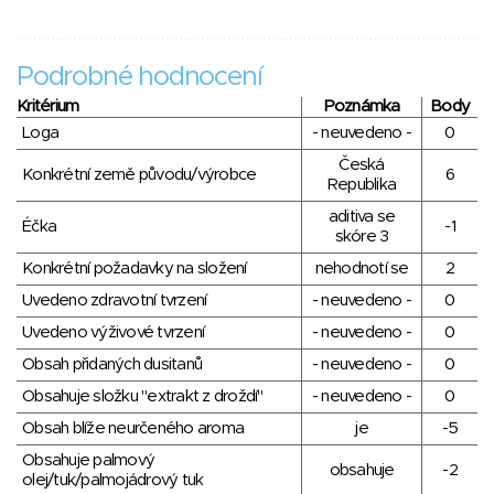
Podrobné hodnocení
Kritérium
Poznámka
Body
Loga
- neuvedeno -
0
Česká
Konkrétní země původu/výrobce
6
Republika
aditiva se
Éčka
-1
skóre 3
Konkrétní požadavky na složení
nehodnotí se
2
Uvedeno zdravotní tvrzení
- neuvedeno -
0
Uvedeno výživové tvrzení
- neuvedeno -
0
Obsah přidaných dusitanů
- neuvedeno -
0
Obsahuje složku "extrakt z droždí"
- neuvedeno -
0
Obsah blíže neurčeného aroma
je
-5
Obsahuje palmový
obsahuje
-2
olej/tuk/palmojádrový tuk