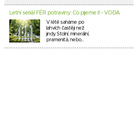
Letní seriál FÉR potraviny: Co pijeme II - VODA
V létě saháme po
lahvích častěji než
jindy. Stolní, minerální,
pramenitá, nebo…