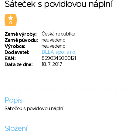
Šáteček s povidlovou náplní
0
Česká republika
Země výroby:
neuvedeno
Země původu:
neuvedeno
Výrobce:
BILLA, spol. s r.o.
Dodavatel:
8590345000121
EAN:
18. 7. 2017
Data ze dne:
Popis
Šáteček s povidlovou náplní
Složení