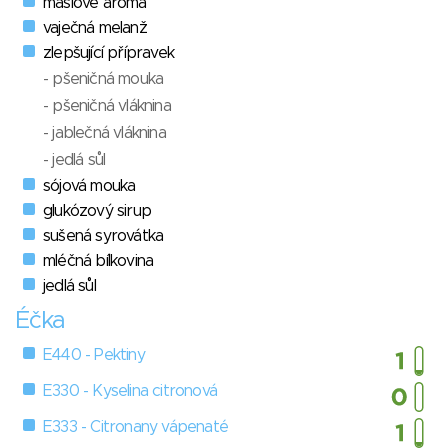
máslové aroma
vaječná melanž
zlepšující přípravek
- pšeničná mouka
- pšeničná vláknina
- jablečná vláknina
- jedlá sůl
sójová mouka
glukózový sirup
sušená syrovátka
mléčná bílkovina
jedlá sůl
Éčka
E440 - Pektiny
E330 - Kyselina citronová
E333 - Citronany vápenaté