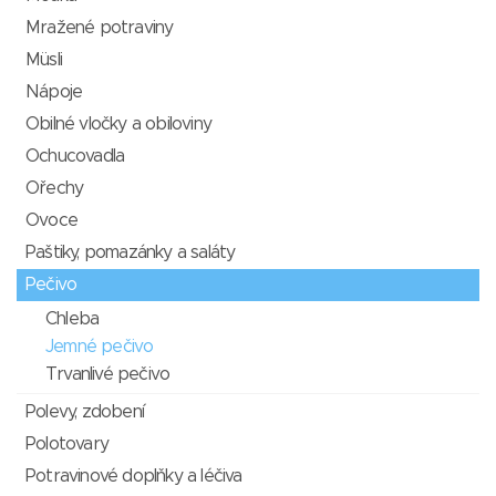
Mražené potraviny
Müsli
Nápoje
Obilné vločky a obiloviny
Ochucovadla
Ořechy
Ovoce
Paštiky, pomazánky a saláty
Pečivo
Chleba
Jemné pečivo
Trvanlivé pečivo
Polevy, zdobení
Polotovary
Potravinové doplňky a léčiva