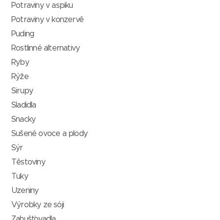
Potraviny v aspiku
Potraviny v konzervě
Puding
Rostlinné alternativy
Ryby
Rýže
Sirupy
Sladidla
Snacky
Sušené ovoce a plody
Sýr
Těstoviny
Tuky
Uzeniny
Výrobky ze sóji
Zahušťovadla