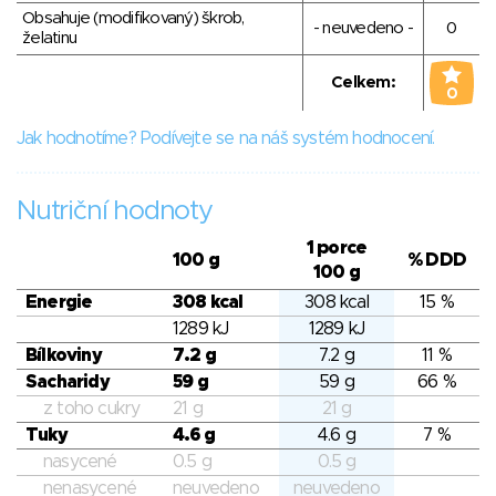
Obsahuje (modifikovaný) škrob,
- neuvedeno -
0
želatinu
Celkem:
0
Jak hodnotíme? Podívejte se na náš systém hodnocení.
Nutriční hodnoty
1 porce
100 g
% DDD
100 g
Energie
308 kcal
308 kcal
15 %
1289 kJ
1289 kJ
Bílkoviny
7.2 g
7.2 g
11 %
Sacharidy
59 g
59 g
66 %
z toho cukry
21 g
21 g
Tuky
4.6 g
4.6 g
7 %
nasycené
0.5 g
0.5 g
nenasycené
neuvedeno
neuvedeno