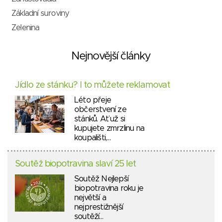
Základní suroviny
Zelenina
Nejnovější články
Jídlo ze stánku? I to můžete reklamovat
Léto přeje
občerstvení ze
stánků. Ať už si
kupujete zmrzlinu na
koupališti,…
Soutěž biopotravina slaví 25 let
Soutěž Nejlepší
biopotravina roku je
největší a
nejprestižnější
soutěží…