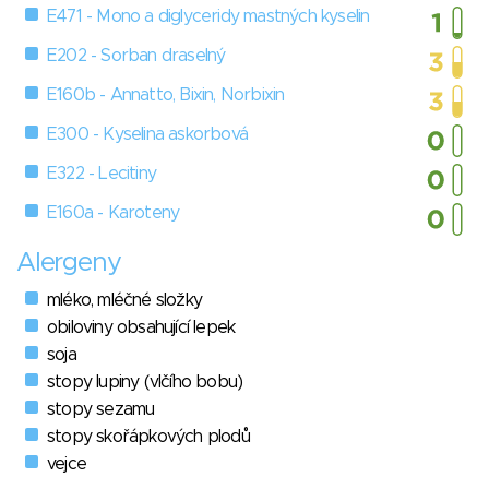
E471 - Mono a diglyceridy mastných kyselin
E202 - Sorban draselný
E160b - Annatto, Bixin, Norbixin
E300 - Kyselina askorbová
E322 - Lecitiny
E160a - Karoteny
Alergeny
mléko, mléčné složky
obiloviny obsahující lepek
soja
stopy lupiny (vlčího bobu)
stopy sezamu
stopy skořápkových plodů
vejce