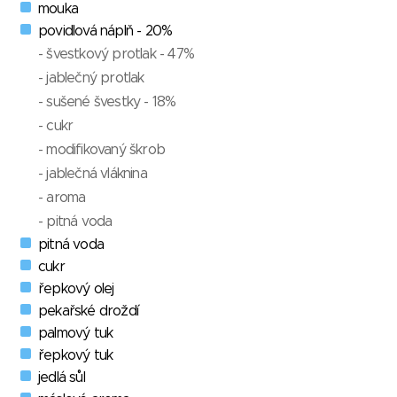
mouka
povidlová náplň - 20%
- švestkový protlak - 47%
- jablečný protlak
- sušené švestky - 18%
- cukr
- modifikovaný škrob
- jablečná vláknina
- aroma
- pitná voda
pitná voda
cukr
řepkový olej
pekařské droždí
palmový tuk
řepkový tuk
jedlá sůl