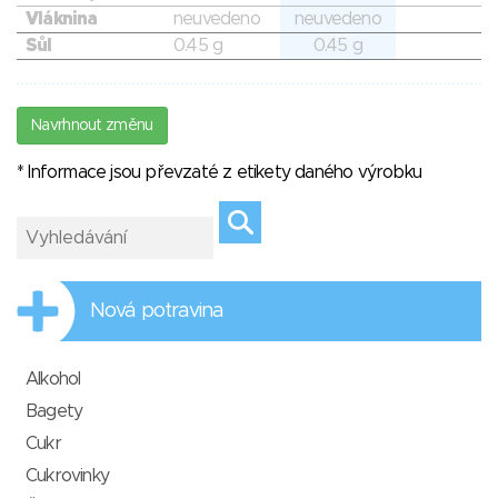
Vláknina
neuvedeno
neuvedeno
Sůl
0.45 g
0.45 g
Navrhnout změnu
* Informace jsou převzaté z etikety daného výrobku
Nová potravina
Alkohol
Bagety
Cukr
Cukrovinky