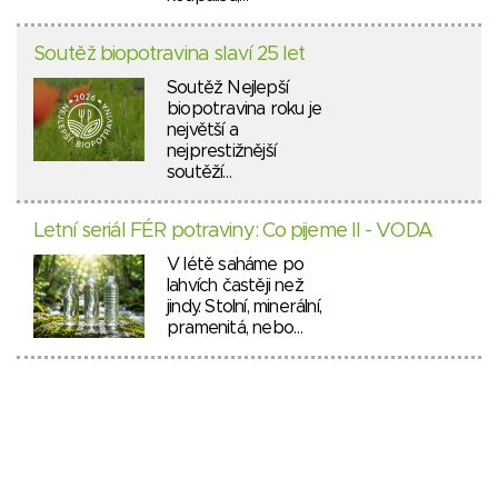
Soutěž biopotravina slaví 25 let
Soutěž Nejlepší
biopotravina roku je
největší a
nejprestižnější
soutěží…
Letní seriál FÉR potraviny: Co pijeme II - VODA
V létě saháme po
lahvích častěji než
jindy. Stolní, minerální,
pramenitá, nebo…