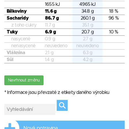
1655 kJ
4965 kJ
Bílkoviny
11.6 g
34.8 g
18 %
Sacharidy
86.7 g
260.1 g
96 %
z toho cukry
11.7 g
35.1 g
Tuky
6.9 g
20.7 g
10 %
nasycené
0.9 g
2.7 g
nenasycené
neuvedeno
neuvedeno
Vláknina
2.1 g
6.3 g
Sůl
1.4 g
4.2 g
Navrhnout změnu
* Informace jsou převzaté z etikety daného výrobku
Nová potravina