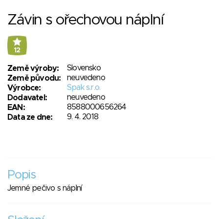
Závin s ořechovou náplní
12
Slovensko
Země výroby:
neuvedeno
Země původu:
Spak s.r.o.
Výrobce:
neuvedeno
Dodavatel:
8588000656264
EAN:
9. 4. 2018
Data ze dne:
Popis
Jemné pečivo s náplní