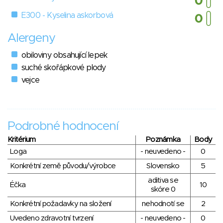
E300 - Kyselina askorbová
Alergeny
obiloviny obsahující lepek
suché skořápkové plody
vejce
Podrobné hodnocení
Kritérium
Poznámka
Body
Loga
- neuvedeno -
0
Konkrétní země původu/výrobce
Slovensko
5
aditiva se
Éčka
10
skóre 0
Konkrétní požadavky na složení
nehodnotí se
2
Uvedeno zdravotní tvrzení
- neuvedeno -
0