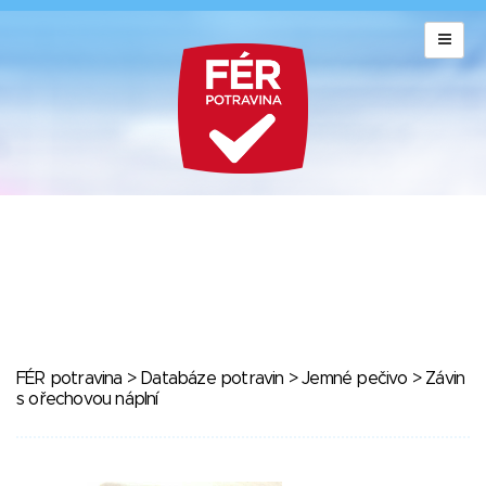
FÉR potravina
>
Databáze potravin
>
Jemné pečivo
> Závin
s ořechovou náplní