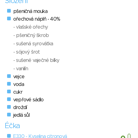
Složení
pšeničná mouka
ořechová náplň - 40%
- vlašské ořechy
- pšeničný škrob
- sušená syrovátka
- sójový šrot
- sušené vaječné bílky
- vanilín
vejce
voda
cukr
vepřové sádlo
droždí
jedlá sůl
Éčka
E330 - Kyselina citronová