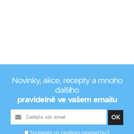
Novinky, akce, recepty a mnoho
dalšího
pravidelně ve vašem emailu
Souhlasím se zasíláním newsletterů