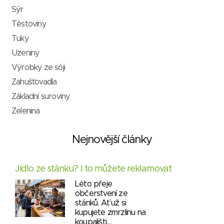
Sýr
Těstoviny
Tuky
Uzeniny
Výrobky ze sóji
Zahušťovadla
Základní suroviny
Zelenina
Nejnovější články
Jídlo ze stánku? I to můžete reklamovat
Léto přeje
občerstvení ze
stánků. Ať už si
kupujete zmrzlinu na
koupališti,…