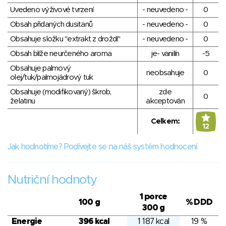
Uvedeno výživové tvrzení
- neuvedeno -
0
Obsah přidaných dusitanů
- neuvedeno -
0
Obsahuje složku "extrakt z droždí"
- neuvedeno -
0
Obsah blíže neurčeného aroma
je- vanilín
-5
Obsahuje palmový
neobsahuje
0
olej/tuk/palmojádrový tuk
Obsahuje (modifikovaný) škrob,
zde
0
želatinu
akceptován
Celkem:
12
Jak hodnotíme? Podívejte se na náš systém hodnocení.
Nutriční hodnoty
1 porce
100 g
% DDD
300 g
Energie
396 kcal
1 187 kcal
19 %