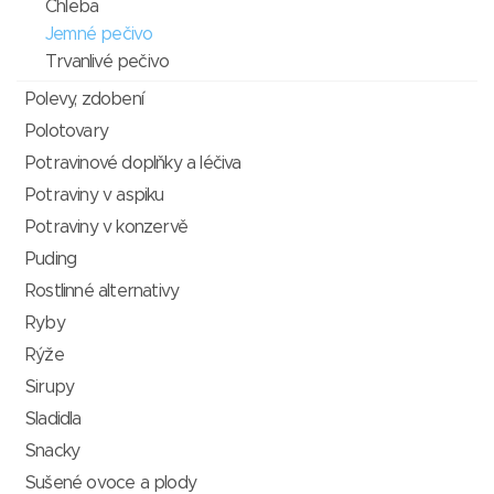
Chleba
Jemné pečivo
Trvanlivé pečivo
Polevy, zdobení
Polotovary
Potravinové doplňky a léčiva
Potraviny v aspiku
Potraviny v konzervě
Puding
Rostlinné alternativy
Ryby
Rýže
Sirupy
Sladidla
Snacky
Sušené ovoce a plody