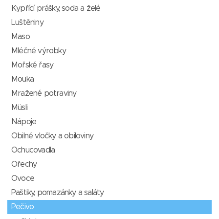
Kypřící prášky, soda a želé
Luštěniny
Maso
Mléčné výrobky
Mořské řasy
Mouka
Mražené potraviny
Müsli
Nápoje
Obilné vločky a obiloviny
Ochucovadla
Ořechy
Ovoce
Paštiky, pomazánky a saláty
Pečivo