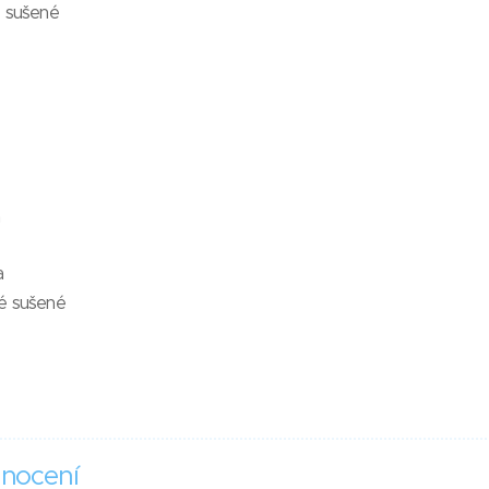
é sušené
a
a
é sušené
nocení