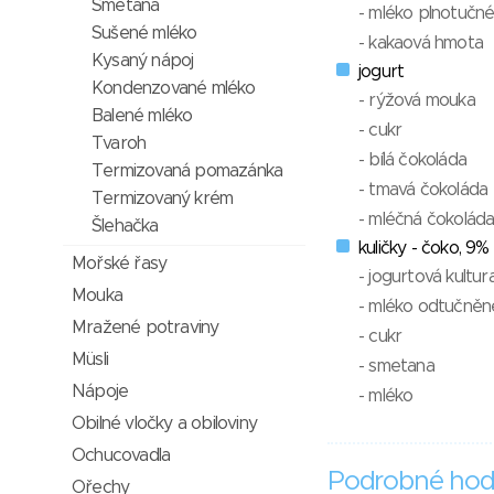
Smetana
- mléko plnotučn
Sušené mléko
- kakaová hmota
Kysaný nápoj
jogurt
Kondenzované mléko
- rýžová mouka
Balené mléko
- cukr
Tvaroh
- bílá čokoláda
Termizovaná pomazánka
- tmavá čokoláda
Termizovaný krém
- mléčná čokolád
Šlehačka
kuličky - čoko, 9%
Mořské řasy
- jogurtová kultur
Mouka
- mléko odtučněn
Mražené potraviny
- cukr
Müsli
- smetana
Nápoje
- mléko
Obilné vločky a obiloviny
Ochucovadla
Podrobné hod
Ořechy