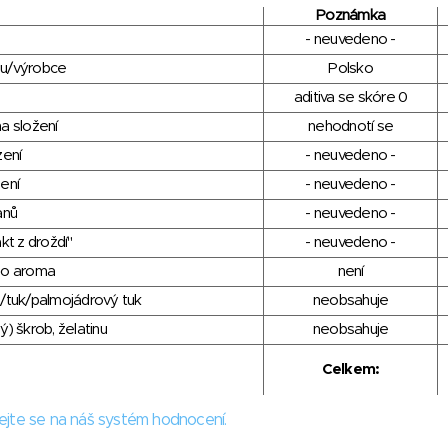
Poznámka
- neuvedeno -
du/výrobce
Polsko
aditiva se skóre 0
a složení
nehodnotí se
zení
- neuvedeno -
ení
- neuvedeno -
anů
- neuvedeno -
kt z droždí"
- neuvedeno -
ho aroma
není
/tuk/palmojádrový tuk
neobsahuje
) škrob, želatinu
neobsahuje
Celkem:
ejte se na náš systém hodnocení.