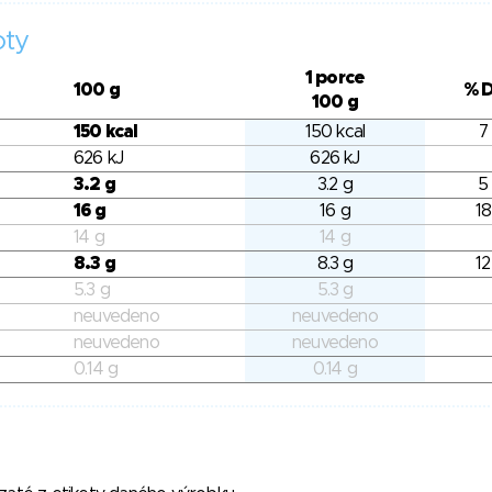
oty
1 porce
100 g
% 
100 g
150 kcal
150 kcal
7
626 kJ
626 kJ
3.2 g
3.2 g
5
16 g
16 g
18
14 g
14 g
8.3 g
8.3 g
12
5.3 g
5.3 g
neuvedeno
neuvedeno
neuvedeno
neuvedeno
0.14 g
0.14 g