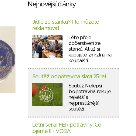
Nejnovější články
Jídlo ze stánku? I to můžete
reklamovat
Léto přeje
občerstvení ze
stánků. Ať už si
kupujete zmrzlinu na
koupališti,…
Soutěž biopotravina slaví 25 let
Soutěž Nejlepší
biopotravina roku je
největší a
nejprestižnější
soutěží…
Letní seriál FÉR potraviny: Co
pijeme II - VODA