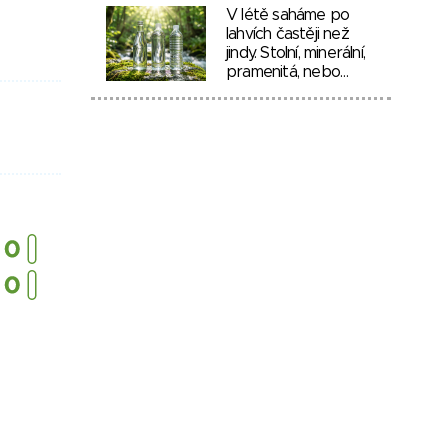
V létě saháme po
lahvích častěji než
jindy. Stolní, minerální,
pramenitá, nebo…