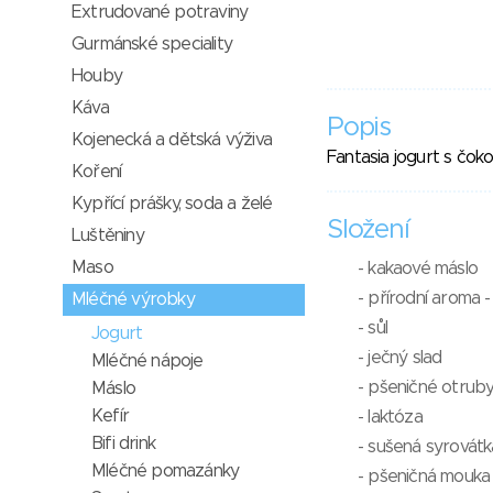
Extrudované potraviny
Gurmánské speciality
Houby
Káva
Popis
Kojenecká a dětská výživa
Fantasia jogurt s čoko
Koření
Kypřící prášky, soda a želé
Složení
Luštěniny
Maso
- kakaové máslo
- přírodní aroma -
Mléčné výrobky
- sůl
Jogurt
- ječný slad
Mléčné nápoje
- pšeničné otrub
Máslo
Kefír
- laktóza
Bifi drink
- sušená syrovátk
Mléčné pomazánky
- pšeničná mouka