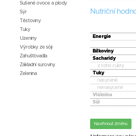
Sušené ovoce a plody
Nutriční hodn
Sýr
Těstoviny
Tuky
Energie
Uzeniny
Výrobky ze sóji
Bílkoviny
Zahušťovadla
Sacharidy
Základní suroviny
z toho cukry
Tuky
Zelenina
nasycené
nenasycené
Vláknina
Sůl
Navrhnout změnu