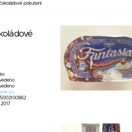
čokoládové pokušení
koládové
sko
vedeno
vedeno
ne a.s.
5002100862
. 2017