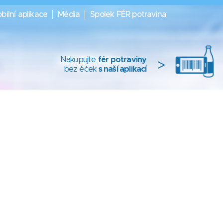
bilní aplikace
Média
Spolek FÉR potravina
Nakupujte
fér potraviny
>
bez éček
s naší aplikací