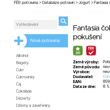
FÉR potravina
>
Databáze potravin
>
Jogurt
> Fantasia 
Fantasia čo
pokušení
Nová potravina
20
Alkohol
Pol
Země výroby:
Bagety
neu
Země původu:
Cukr
neu
Výrobce:
Dano
Dodavatel:
Cukrovinky
859
EAN:
Čaj
8. 5
Data ze dne:
Čokoláda
Dezerty
Džemy a zavařeniny