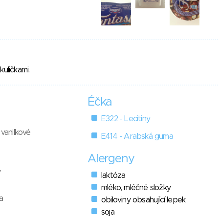
kuličkami.
Éčka
E322 - Lecitiny
 vanilkové
E414 - Arabská guma
Alergeny
y
laktóza
mléko, mléčné složky
a
obiloviny obsahující lepek
soja