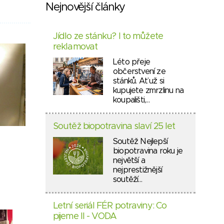
Nejnovější články
Jídlo ze stánku? I to můžete
reklamovat
Léto přeje
občerstvení ze
stánků. Ať už si
kupujete zmrzlinu na
koupališti,…
Soutěž biopotravina slaví 25 let
Soutěž Nejlepší
biopotravina roku je
největší a
nejprestižnější
soutěží…
Letní seriál FÉR potraviny: Co
pijeme II - VODA