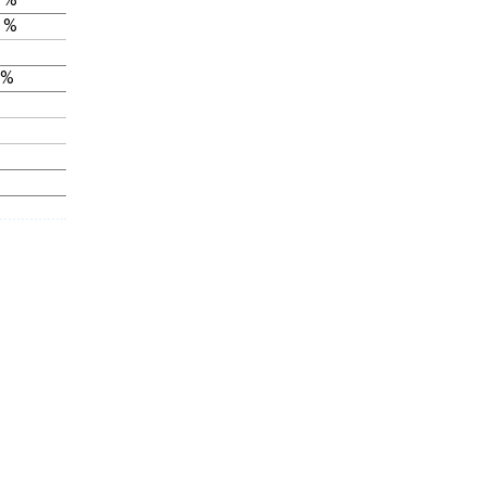
 %
 %
 %