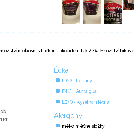
ožstvím bílkovin s hořkou čokoládou. Tuk 2,3%. Množství bílkovin
Éčka
E322 - Lecitiny
E412 - Guma guar
E270 - Kyselina mléčná
rob
Alergeny
cukr
mléko, mléčné složky