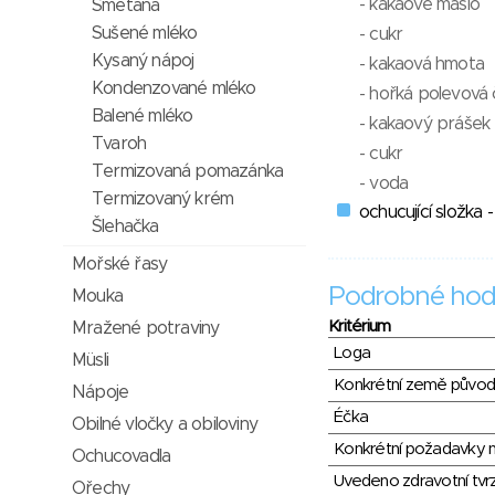
- kakaové máslo
Smetana
Sušené mléko
- cukr
Kysaný nápoj
- kakaová hmota
Kondenzované mléko
- hořká polevová 
Balené mléko
- kakaový prášek 
Tvaroh
- cukr
Termizovaná pomazánka
- voda
Termizovaný krém
ochucující složka 
Šlehačka
Mořské řasy
Podrobné hod
Mouka
Kritérium
Mražené potraviny
Loga
Müsli
Konkrétní země půvo
Nápoje
Éčka
Obilné vločky a obiloviny
Konkrétní požadavky n
Ochucovadla
Uvedeno zdravotní tvr
Ořechy