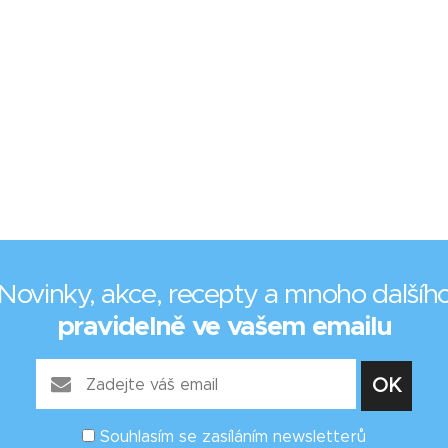
Novinky, akce, recepty a mnoho dalšíh
pravidelně ve vašem emailu
Souhlasím se zasíláním newsletterů