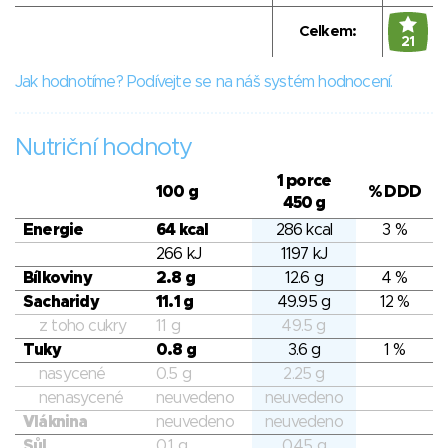
Celkem:
21
Jak hodnotíme? Podívejte se na náš systém hodnocení.
Nutriční hodnoty
1 porce
100 g
% DDD
450 g
Energie
64 kcal
286 kcal
3 %
266 kJ
1197 kJ
Bílkoviny
2.8 g
12.6 g
4 %
Sacharidy
11.1 g
49.95 g
12 %
z toho cukry
11 g
49.5 g
Tuky
0.8 g
3.6 g
1 %
nasycené
0.5 g
2.25 g
nenasycené
neuvedeno
neuvedeno
Vláknina
neuvedeno
neuvedeno
Sůl
0.1 g
0.45 g