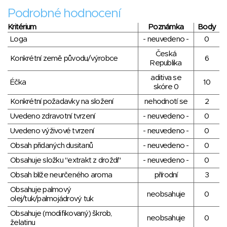
Podrobné hodnocení
Kritérium
Poznámka
Body
Loga
- neuvedeno -
0
Česká
Konkrétní země původu/výrobce
6
Republika
aditiva se
Éčka
10
skóre 0
Konkrétní požadavky na složení
nehodnotí se
2
Uvedeno zdravotní tvrzení
- neuvedeno -
0
Uvedeno výživové tvrzení
- neuvedeno -
0
Obsah přidaných dusitanů
- neuvedeno -
0
Obsahuje složku "extrakt z droždí"
- neuvedeno -
0
Obsah blíže neurčeného aroma
přírodní
3
Obsahuje palmový
neobsahuje
0
olej/tuk/palmojádrový tuk
Obsahuje (modifikovaný) škrob,
neobsahuje
0
želatinu