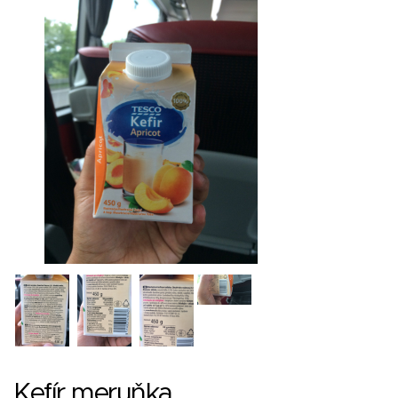
Kefír meruňka