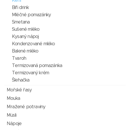
Kefír
Bifi drink
Mléčné pomazánky
Smetana
Sušené mléko
Kysaný nápoj
Kondenzované mléko
Balené mléko
Tvaroh
Termizovaná pomazánka
Termizovaný krém
Šlehačka
Mořské řasy
Mouka
Mražené potraviny
Müsli
Nápoje