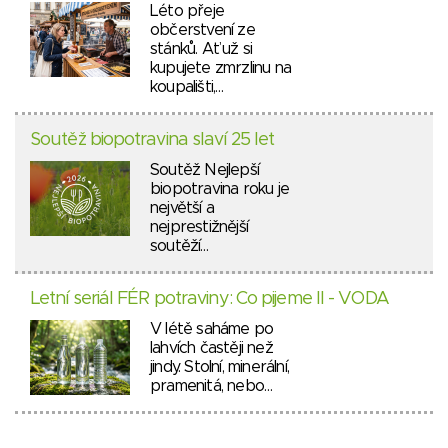
Léto přeje
občerstvení ze
stánků. Ať už si
kupujete zmrzlinu na
koupališti,…
Soutěž biopotravina slaví 25 let
Soutěž Nejlepší
biopotravina roku je
největší a
nejprestižnější
soutěží…
Letní seriál FÉR potraviny: Co pijeme II - VODA
V létě saháme po
lahvích častěji než
jindy. Stolní, minerální,
pramenitá, nebo…