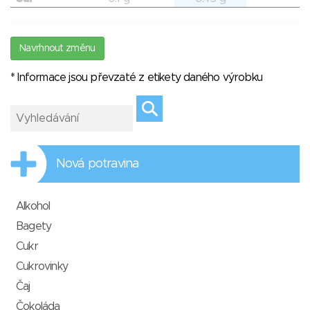
Navrhnout změnu
* Informace jsou převzaté z etikety daného výrobku
Nová potravina
Alkohol
Bagety
Cukr
Cukrovinky
Čaj
Čokoláda