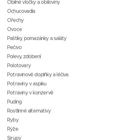
Obilné vločky a obiloviny
Ochucovadla
Ořechy
Ovoce
Paštiky, pomazánky a saláty
Pečivo
Polevy, zdobení
Polotovary
Potravinové doplňky a léčiva
Potraviny v aspiku
Potraviny v konzervě
Puding
Rostlinné alternativy
Ryby
Rýže
Sirupy