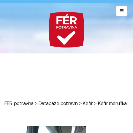
FÉR potravina
>
Databáze potravin
>
Kefír
> Kefír meruňka