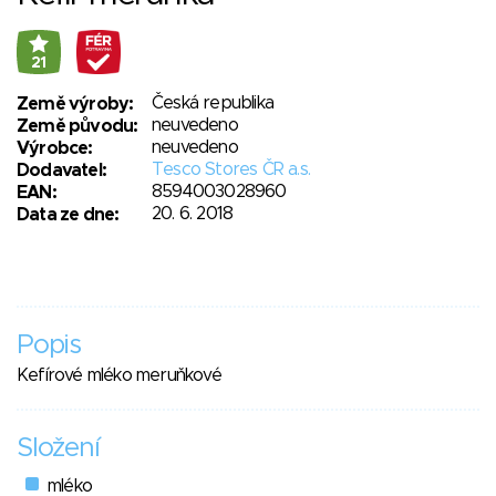
21
Česká republika
Země výroby:
neuvedeno
Země původu:
neuvedeno
Výrobce:
Tesco Stores ČR a.s.
Dodavatel:
8594003028960
EAN:
20. 6. 2018
Data ze dne:
Popis
Kefírové mléko meruňkové
Složení
mléko