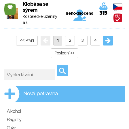
Klobása se
24
sýrem
315
nehodnoceno
Kostelecké uzeniny
a.s.
<< První
1
2
3
4
Poslední >>
Nová potravina
Alkohol
Bagety
Cukr