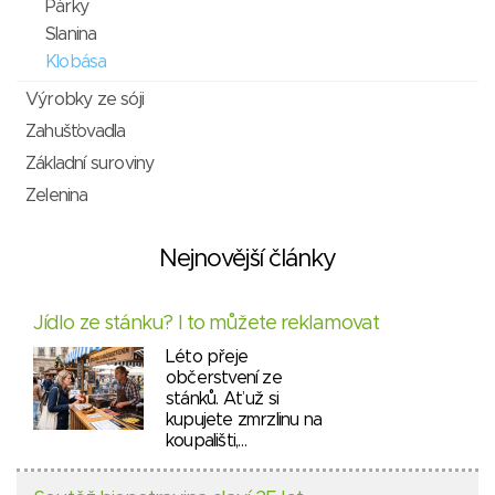
Párky
Slanina
Klobása
Výrobky ze sóji
Zahušťovadla
Základní suroviny
Zelenina
Nejnovější články
Jídlo ze stánku? I to můžete reklamovat
Léto přeje
občerstvení ze
stánků. Ať už si
kupujete zmrzlinu na
koupališti,…