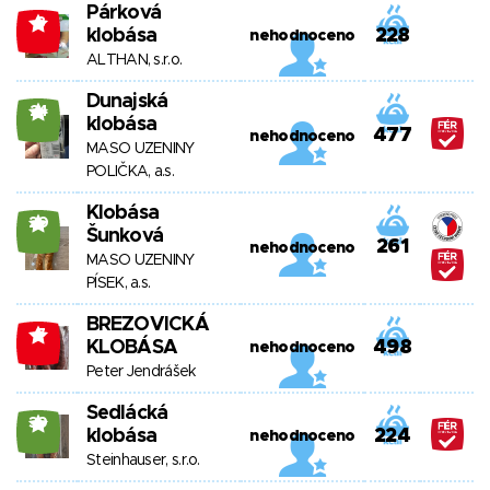
Párková
-8
klobása
228
nehodnoceno
ALTHAN, s.r.o.
Dunajská
24
klobása
477
nehodnoceno
MASO UZENINY
POLIČKA, a.s.
Klobása
20
Šunková
261
nehodnoceno
MASO UZENINY
PÍSEK, a.s.
BREZOVICKÁ
-7
KLOBÁSA
498
nehodnoceno
Peter Jendrášek
Sedlácká
39
klobása
224
nehodnoceno
Steinhauser, s.r.o.