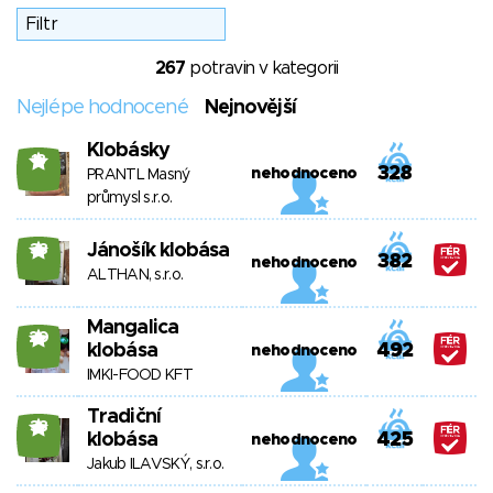
267
potravin v kategorii
Nejlépe hodnocené
Nejnovější
Klobásky
18
328
nehodnoceno
PRANTL Masný
průmysl s.r.o.
Jánošík klobása
38
382
nehodnoceno
ALTHAN, s.r.o.
Mangalica
20
klobása
492
nehodnoceno
IMKI-FOOD KFT
Tradiční
38
klobása
425
nehodnoceno
Jakub ILAVSKÝ, s.r.o.