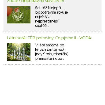
Soutěž biopotravina slaví 25 let
Soutěž Nejlepší
biopotravina roku je
největší a
nejprestižnější
soutěží…
Letní seriál FÉR potraviny: Co pijeme II - VODA
V létě saháme po
lahvích častěji než
jindy. Stolní, minerální,
pramenitá, nebo…