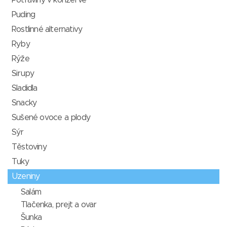
Potraviny v konzervě
Puding
Rostlinné alternativy
Ryby
Rýže
Sirupy
Sladidla
Snacky
Sušené ovoce a plody
Sýr
Těstoviny
Tuky
Uzeniny
Salám
Tlačenka, prejt a ovar
Šunka