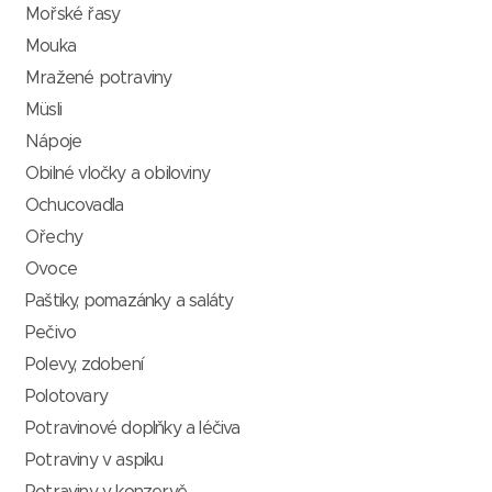
Mořské řasy
Mouka
Mražené potraviny
Müsli
Nápoje
Obilné vločky a obiloviny
Ochucovadla
Ořechy
Ovoce
Paštiky, pomazánky a saláty
Pečivo
Polevy, zdobení
Polotovary
Potravinové doplňky a léčiva
Potraviny v aspiku