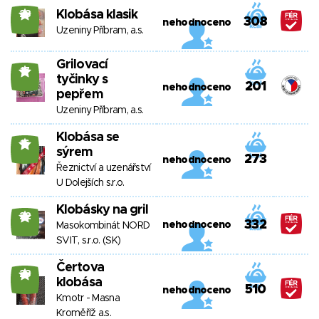
Klobása klasik
23
308
nehodnoceno
Uzeniny Příbram, a.s.
Grilovací
17
tyčinky s
201
nehodnoceno
pepřem
Uzeniny Příbram, a.s.
Klobása se
16
sýrem
273
nehodnoceno
Řeznictví a uzenářství
U Dolejších s.r.o.
Klobásky na gril
22
332
nehodnoceno
Masokombinát NORD
SVIT, s.r.o. (SK)
Čertova
23
klobása
510
nehodnoceno
Kmotr - Masna
Kroměříž a.s.