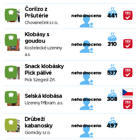
Čoríízo z
23
Pršutérie
441
nehodnoceno
Chovaneček s.r.o.,
Klobásy s
24
goudou
310
nehodnoceno
Kostelecké uzeniny
a.s.
Snack klobásky
22
Pick pálivé
537
nehodnoceno
Pick Szeged Zrt.
24
Selská klobása
308
nehodnoceno
Uzeniny Příbram, a.s.
Drůbeží
12
kabanosky
497
nehodnoceno
Gornicky s.r.o.