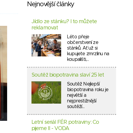
Nejnovější články
Jídlo ze stánku? I to můžete
reklamovat
Léto přeje
občerstvení ze
stánků. Ať už si
kupujete zmrzlinu na
koupališti,…
Soutěž biopotravina slaví 25 let
Soutěž Nejlepší
biopotravina roku je
největší a
nejprestižnější
soutěží…
Letní seriál FÉR potraviny: Co
pijeme II - VODA