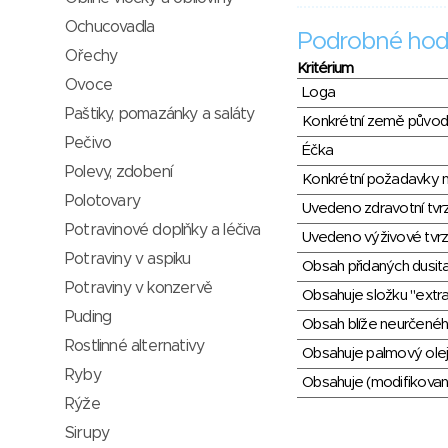
Ochucovadla
Podrobné hod
Ořechy
Kritérium
Ovoce
Loga
Paštiky, pomazánky a saláty
Konkrétní země půvo
Pečivo
Éčka
Polevy, zdobení
Konkrétní požadavky n
Polotovary
Uvedeno zdravotní tvr
Potravinové doplňky a léčiva
Uvedeno výživové tvrz
Potraviny v aspiku
Obsah přidaných dusit
Potraviny v konzervě
Obsahuje složku "extra
Puding
Obsah blíže neurčené
Rostlinné alternativy
Obsahuje palmový olej
Ryby
Obsahuje (modifikovaný
Rýže
Sirupy