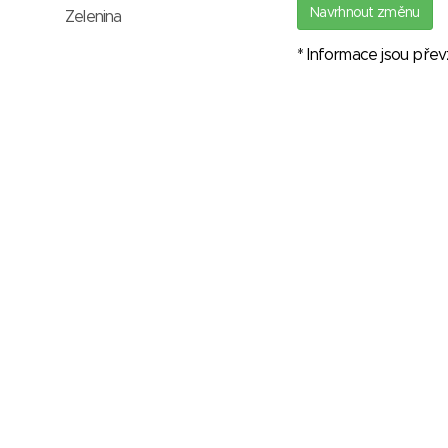
Navrhnout změnu
Zelenina
* Informace jsou pře