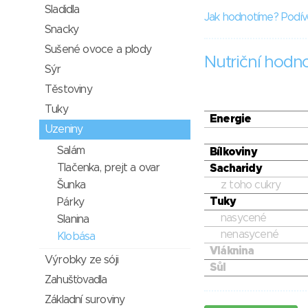
Sladidla
Jak hodnotíme? Podív
Snacky
Sušené ovoce a plody
Nutriční hodn
Sýr
Těstoviny
Tuky
Energie
Uzeniny
Salám
Bílkoviny
Tlačenka, prejt a ovar
Sacharidy
Šunka
z toho cukry
Tuky
Párky
nasycené
Slanina
nenasycené
Klobása
Vláknina
Výrobky ze sóji
Sůl
Zahušťovadla
Základní suroviny