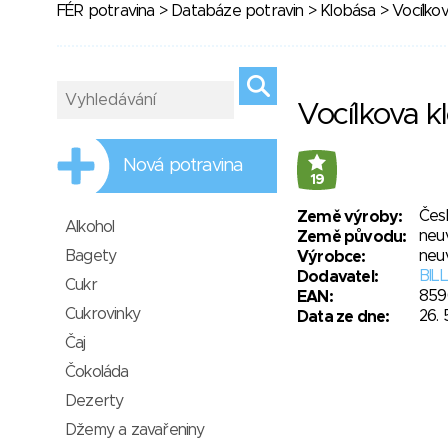
FÉR potravina
>
Databáze potravin
>
Klobása
> Vocílkova
Vocílkova kl
Nová potravina
19
Čes
Země výroby:
Alkohol
neu
Země původu:
Bagety
neu
Výrobce:
BILL
Dodavatel:
Cukr
859
EAN:
Cukrovinky
26. 
Data ze dne:
Čaj
Čokoláda
Dezerty
Džemy a zavařeniny