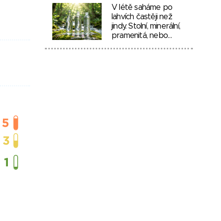
V létě saháme po
lahvích častěji než
jindy. Stolní, minerální,
pramenitá, nebo…