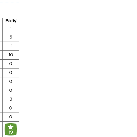
Body
1
6
-1
10
0
0
0
0
3
0
0
19