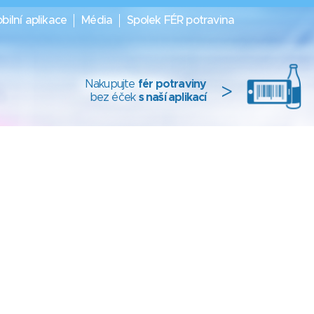
bilní aplikace
Média
Spolek FÉR potravina
Nakupujte
fér potraviny
>
bez éček
s naší aplikací