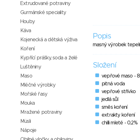
Extrudované potraviny
Gurmánské speciality
Houby
Káva
Popis
Kojenecká a dětská výživa
masný výrobek tepel
Koření
Kypřící prášky, soda a želé
Složení
Luštěniny
Maso
vepřové maso - 
pitná voda
Mléčné výrobky
vepřové střívko
Mořské řasy
jedlá sůl
Mouka
směs koření
Mražené potraviny
extrakty koření
Müsli
chilli mleté - 0,2%
Nápoje
Obilné vločky a obiloviny