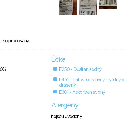
ně opracovaný
Éčka
80%
E250 - Dusitan sodný
E451 - Trifosforečnany - sodný a
draselný
E301 - Askorban sodný
Alergeny
nejsou uvedeny