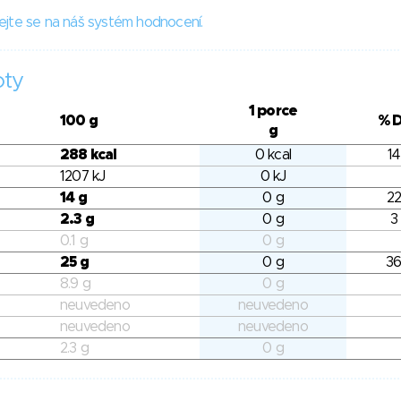
ejte se na náš systém hodnocení.
oty
1 porce
100 g
% 
g
288 kcal
0 kcal
14
1207 kJ
0 kJ
14 g
0 g
22
2.3 g
0 g
3
0.1 g
0 g
25 g
0 g
36
8.9 g
0 g
neuvedeno
neuvedeno
neuvedeno
neuvedeno
2.3 g
0 g