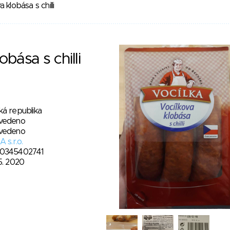
 klobása s chilli
obása s chilli
ká republika
vedeno
vedeno
A s.r.o.
0345402741
5. 2020