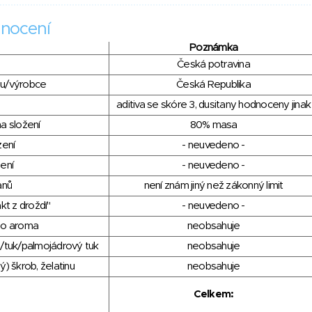
nocení
Poznámka
Česká potravina
du/výrobce
Česká Republika
aditiva se skóre 3, dusitany hodnoceny jinak
a složení
80% masa
zení
- neuvedeno -
ení
- neuvedeno -
anů
není znám jiný než zákonný limit
kt z droždí"
- neuvedeno -
ho aroma
neobsahuje
/tuk/palmojádrový tuk
neobsahuje
) škrob, želatinu
neobsahuje
Celkem: