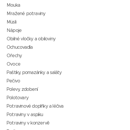
Mouka
Mražené potraviny
Müsli
Nápoje
Obilné vločky a obiloviny
Ochucovadla
Ořechy
Ovoce
Paštiky, pomazánky a saláty
Pečivo
Polevy, zdobení
Polotovary
Potravinové doplňky a léčiva
Potraviny v aspiku
Potraviny v konzervě