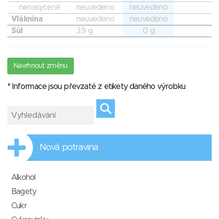
nenasycené
neuvedeno
neuvedeno
Vláknina
neuvedeno
neuvedeno
Sůl
3.9 g
0 g
Navrhnout změnu
* Informace jsou převzaté z etikety daného výrobku
Nová potravina
Alkohol
Bagety
Cukr