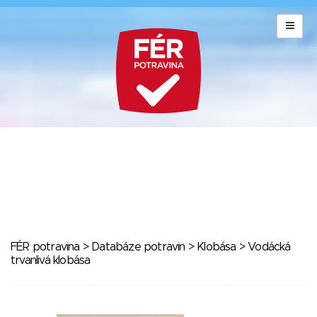
FÉR potravina
>
Databáze potravin
>
Klobása
> Vodácká
trvanlivá klobása