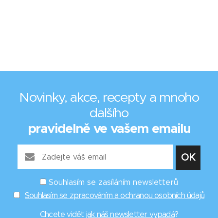
Novinky, akce, recepty a mnoho
dalšího
pravidelně ve vašem emailu
Souhlasím se zasíláním newsletterů
Souhlasím se zpracováním a ochranou osobních údajů
Chcete vidět
jak náš newsletter vypadá
?