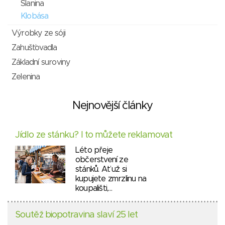
Slanina
Klobása
Výrobky ze sóji
Zahušťovadla
Základní suroviny
Zelenina
Nejnovější články
Jídlo ze stánku? I to můžete reklamovat
Léto přeje
občerstvení ze
stánků. Ať už si
kupujete zmrzlinu na
koupališti,…
Soutěž biopotravina slaví 25 let