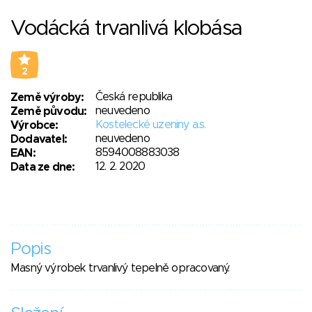
Vodácká trvanlivá klobása
2
Česká republika
Země výroby:
neuvedeno
Země původu:
Kostelecké uzeniny a.s.
Výrobce:
neuvedeno
Dodavatel:
8594008883038
EAN:
12. 2. 2020
Data ze dne:
Popis
Masný výrobek trvanlivý tepelně opracovaný.