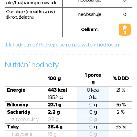
neobsahuje
0
olej/tuk/palmojádrový tuk
Obsahuje (modifikovaný)
neobsahuje
0
škrob, želatinu
Celkem:
2
Jak hodnotíme? Podívejte se na náš systém hodnocení.
Nutriční hodnoty
1 porce
100 g
% DDD
g
Energie
443 kcal
0 kcal
21 %
1852 kJ
0 kJ
Bílkoviny
23.1 g
0 g
36 %
Sacharidy
2.2 g
0 g
2 %
z toho cukry
0.5 g
0 g
Tuky
38.4 g
0 g
55 %
nasycené
16 g
0 g