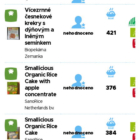
Vícezrnné
22
česnekové
krekry s
dýňovým a
421
nehodnoceno
lněným
semínkem
Biopekárna
Zemanka
Smallicious
26
Organic Rice
Cake with
apple
376
nehodnoceno
concentrate
SanoRice
Netherlands bv.
Smallicious
26
Organic Rice
Cake
384
nehodnoceno