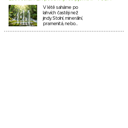
V létě saháme po
lahvích častěji než
jindy. Stolní, minerální,
pramenitá, nebo…