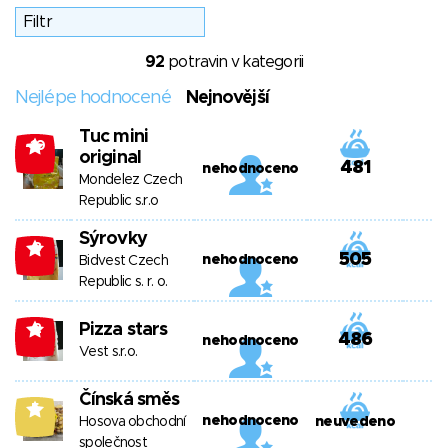
92
potravin v kategorii
Nejlépe hodnocené
Nejnovější
Tuc mini
-10
original
481
nehodnoceno
Mondelez Czech
Republic s.r.o
Sýrovky
-8
505
nehodnoceno
Bidvest Czech
Republic s. r. o.
Pizza stars
-2
486
nehodnoceno
Vest s.r.o.
Čínská směs
5
nehodnoceno
Hosova obchodní
neuvedeno
společnost