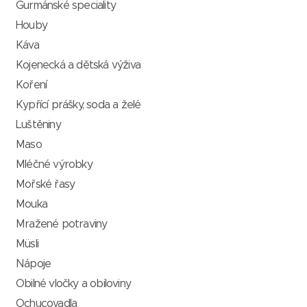
Gurmánské speciality
Houby
Káva
Kojenecká a dětská výživa
Koření
Kypřící prášky, soda a želé
Luštěniny
Maso
Mléčné výrobky
Mořské řasy
Mouka
Mražené potraviny
Müsli
Nápoje
Obilné vločky a obiloviny
Ochucovadla