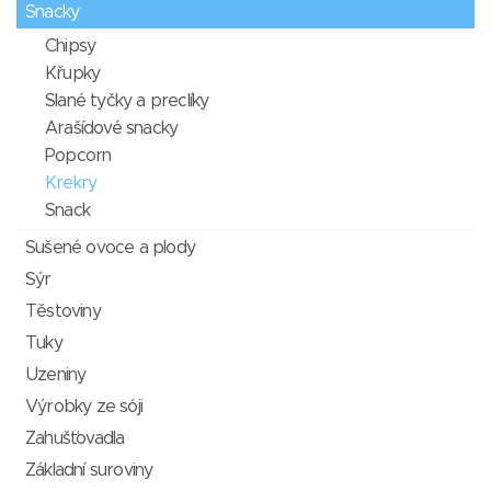
Snacky
Chipsy
Křupky
Slané tyčky a preclíky
Arašídové snacky
Popcorn
Krekry
Snack
Sušené ovoce a plody
Sýr
Těstoviny
Tuky
Uzeniny
Výrobky ze sóji
Zahušťovadla
Základní suroviny