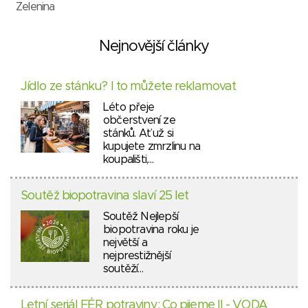
Zelenina
Nejnovější články
Jídlo ze stánku? I to můžete reklamovat
Léto přeje
občerstvení ze
stánků. Ať už si
kupujete zmrzlinu na
koupališti,…
Soutěž biopotravina slaví 25 let
Soutěž Nejlepší
biopotravina roku je
největší a
nejprestižnější
soutěží…
Letní seriál FÉR potraviny: Co pijeme II - VODA