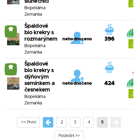
slunečnicí
Biopekárna
Zemanka
Špaldové
17
bio krekry s
rozmarýnem
396
nehodnoceno
Biopekárna
Zemanka
Špaldové
17
bio krekry s
dýňovým
semínkem a
424
nehodnoceno
česnekem
Biopekárna
Zemanka
<< První
2
3
4
5
Poslední >>