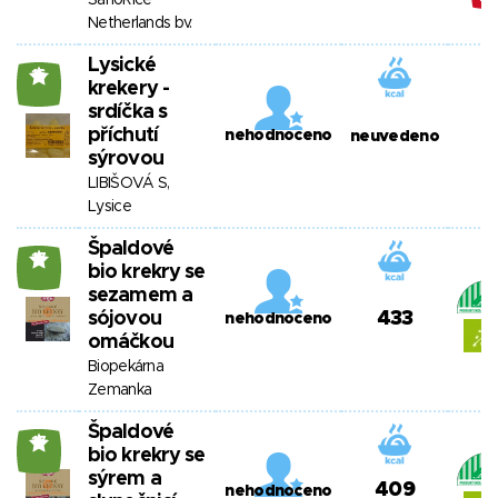
SanoRice
Netherlands bv.
Lysické
16
krekery -
srdíčka s
příchutí
nehodnoceno
neuvedeno
sýrovou
LIBIŠOVÁ S,
Lysice
Špaldové
17
bio krekry se
sezamem a
sójovou
433
nehodnoceno
omáčkou
Biopekárna
Zemanka
Špaldové
17
bio krekry se
sýrem a
409
nehodnoceno