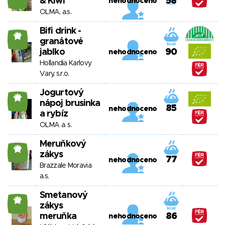
& Kiwi
58
nehodnoceno
OLMA, a.s.
Bifi drink -
21
granátové
jablko
90
nehodnoceno
Hollandia Karlovy
Vary, s.r.o.
Jogurtový
21
nápoj brusinka
85
nehodnoceno
a rybíz
OLMA a. s.
Meruňkový
21
zákys
77
nehodnoceno
Brazzale Moravia
a.s.
Smetanový
21
zákys
meruňka
86
nehodnoceno