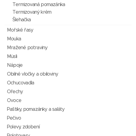
Termizovaná pomazánka
Termizovaný krém
Šlehačka
Mořské řasy
Mouka
Mražené potraviny
Müsli
Nápoje
Obilné vločky a obiloviny
Ochucovadla
Ořechy
Ovoce
Paštiky, pomazánky a saláty
Pečivo
Polevy, zdobení
Polotovary