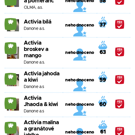
a pomeranč
58
nehodnoceno
OLMA, a.s.
Activia bílá
20
37
nehodnoceno
Danone a.s.
Activia
20
broskev a
63
nehodnoceno
mango
Danone a.s.
Activia jahoda
20
a kiwi
59
nehodnoceno
Danone a.s
Activia
20
Jhaoda & kiwi
60
nehodnoceno
Danone a.s
Activia malina
20
a granátové
61
nehodnoceno