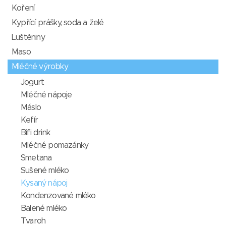
Koření
Kypřící prášky, soda a želé
Luštěniny
Maso
Mléčné výrobky
Jogurt
Mléčné nápoje
Máslo
Kefír
Bifi drink
Mléčné pomazánky
Smetana
Sušené mléko
Kysaný nápoj
Kondenzované mléko
Balené mléko
Tvaroh