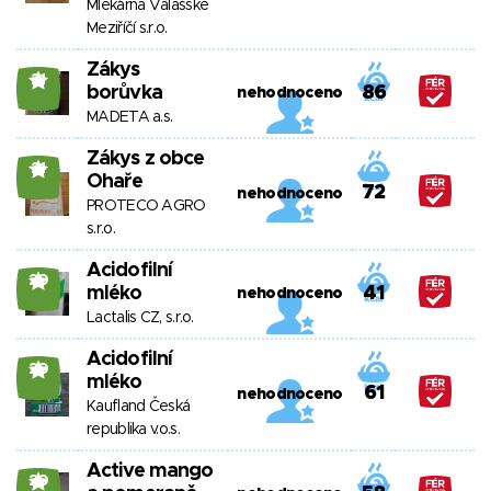
Mlékárna Valašské
Meziříčí s.r.o.
Zákys
21
borůvka
86
nehodnoceno
MADETA a.s.
Zákys z obce
21
Ohaře
72
nehodnoceno
PROTECO AGRO
s.r.o.
Acidofilní
20
mléko
41
nehodnoceno
Lactalis CZ, s.r.o.
Acidofilní
20
mléko
61
nehodnoceno
Kaufland Česká
republika v.o.s.
Active mango
20