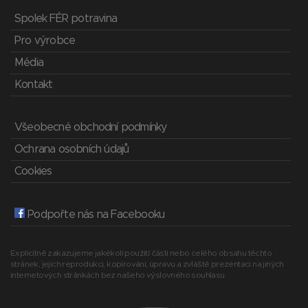
Spolek FÉR potravina
Pro výrobce
Média
Kontakt
Všeobecné obchodní podmínky
Ochrana osobních údajů
Cookies
Podpořte nás na Facebooku
Explicitně zakazujeme jakékoli použití části nebo celého obsahu těchto
stránek, jejich reprodukci, kopírování, úpravu a zvláště prezentaci na jiných
internetových stránkách bez našeho výslovného souhlasu.