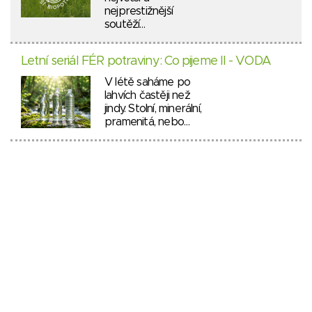
nejprestižnější
soutěží…
Letní seriál FÉR potraviny: Co pijeme II - VODA
V létě saháme po
lahvích častěji než
jindy. Stolní, minerální,
pramenitá, nebo…