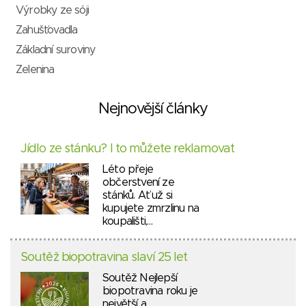
Výrobky ze sóji
Zahušťovadla
Základní suroviny
Zelenina
Nejnovější články
Jídlo ze stánku? I to můžete reklamovat
Léto přeje
občerstvení ze
stánků. Ať už si
kupujete zmrzlinu na
koupališti,…
Soutěž biopotravina slaví 25 let
Soutěž Nejlepší
biopotravina roku je
největší a