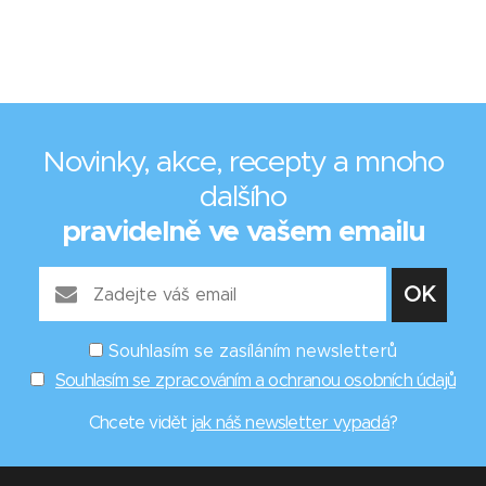
Novinky, akce, recepty a mnoho
dalšího
pravidelně ve vašem emailu
Souhlasím se zasíláním newsletterů
Souhlasím se zpracováním a ochranou osobních údajů
Chcete vidět
jak náš newsletter vypadá
?