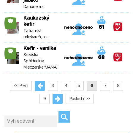
jablko
Danone a.s.
Kaukazský
20
kefír
61
nehodnoceno
Tatranská
mliekareň, a.s.
Kefír - vanilka
20
Sredska
68
nehodnoceno
Spóldrielnia
Mleczarska "JANA"
<< První
3
4
5
6
7
8
9
Poslední >>