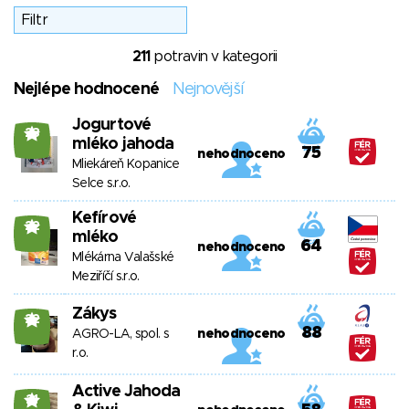
211
potravin v kategorii
Nejlépe hodnocené
Nejnovější
Jogurtové
23
mléko jahoda
75
nehodnoceno
Mliekáreň Kopanice
Selce s.r.o.
Kefírové
22
mléko
64
nehodnoceno
Mlékárna Valašské
Meziříčí s.r.o.
Zákys
22
88
AGRO-LA, spol. s
nehodnoceno
r.o.
Active Jahoda
21