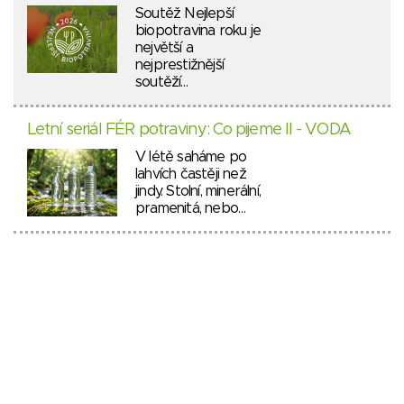
Soutěž Nejlepší
biopotravina roku je
největší a
nejprestižnější
soutěží…
Letní seriál FÉR potraviny: Co pijeme II - VODA
V létě saháme po
lahvích častěji než
jindy. Stolní, minerální,
pramenitá, nebo…