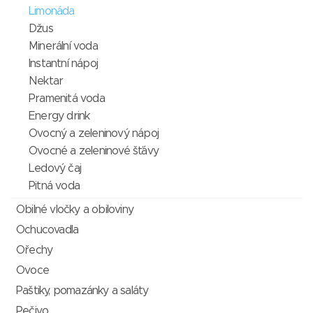
Limonáda
Džus
Minerální voda
Instantní nápoj
Nektar
Pramenitá voda
Energy drink
Ovocný a zeleninový nápoj
Ovocné a zeleninové šťávy
Ledový čaj
Pitná voda
Obilné vločky a obiloviny
Ochucovadla
Ořechy
Ovoce
Paštiky, pomazánky a saláty
Pečivo