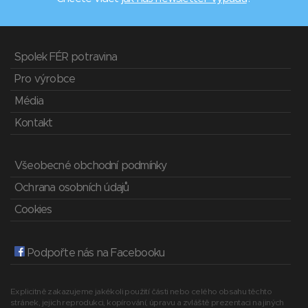
Spolek FÉR potravina
Pro výrobce
Média
Kontakt
Všeobecné obchodní podmínky
Ochrana osobních údajů
Cookies
Podpořte nás na Facebooku
Explicitně zakazujeme jakékoli použití části nebo celého obsahu těchto
stránek, jejich reprodukci, kopírování, úpravu a zvláště prezentaci na jiných