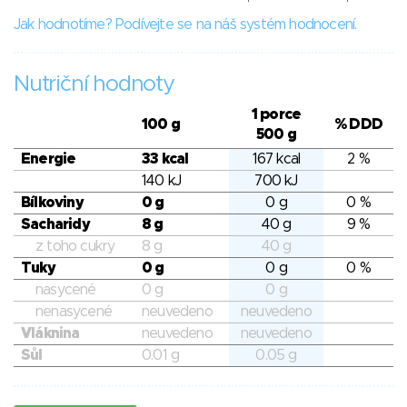
Jak hodnotíme? Podívejte se na náš systém hodnocení.
Nutriční hodnoty
1 porce
100 g
% DDD
500 g
Energie
33 kcal
167 kcal
2 %
140 kJ
700 kJ
Bílkoviny
0 g
0 g
0 %
Sacharidy
8 g
40 g
9 %
z toho cukry
8 g
40 g
Tuky
0 g
0 g
0 %
nasycené
0 g
0 g
nenasycené
neuvedeno
neuvedeno
Vláknina
neuvedeno
neuvedeno
Sůl
0.01 g
0.05 g