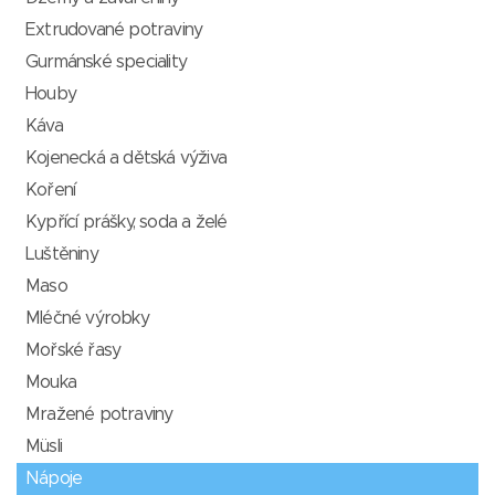
Extrudované potraviny
Gurmánské speciality
Houby
Káva
Kojenecká a dětská výživa
Koření
Kypřící prášky, soda a želé
Luštěniny
Maso
Mléčné výrobky
Mořské řasy
Mouka
Mražené potraviny
Müsli
Nápoje