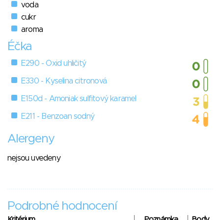
voda
cukr
aroma
Éčka
E290 - Oxid uhličitý
E330 - Kyselina citronová
E150d - Amoniak sulfitový karamel
E211 - Benzoan sodný
Alergeny
nejsou uvedeny
Podrobné hodnocení
Kritérium
Poznámka
Body