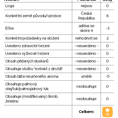
Loga
nejsou
0
Česká
Konkrétní země původu/výrobce
6
Republika
aditiva se
Éčka
-3
skóre 4
Konkrétní požadavky na složení
nehodnotí se
2
Uvedeno zdravotní tvrzení
- neuvedeno -
0
Uvedeno výživové tvrzení
- neuvedeno -
0
Obsah přidaných dusitanů
- neuvedeno -
0
Obsahuje složku "extrakt z droždí"
- neuvedeno -
0
Obsah blíže neurčeného aroma
umělé
-5
Obsahuje palmový
neobsahuje
0
olej/tuk/palmojádrový tuk
Obsahuje (modifikovaný) škrob,
neobsahuje
0
želatinu
Celkem:
0