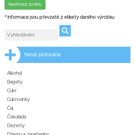
Navrhnout změnu
* Informace jsou převzaté z etikety daného výrobku
Nová potravina
Alkohol
Bagety
Cukr
Cukrovinky
Čaj
Čokoláda
Dezerty
Džemy a zavařeniny