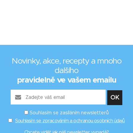
Novinky, akce, recepty a mnoho
dalšího
pravidelně ve vašem emailu
Souhlasím se zasíláním newsletterů
Souhlasím se zpracováním a ochranou osobních údajů
Chcete vidět
jak náš newsletter vypadá
?