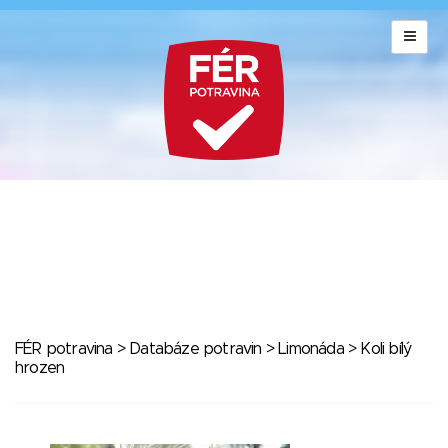
FÉR potravina
>
Databáze potravin
>
Limonáda
> Koli bílý
hrozen