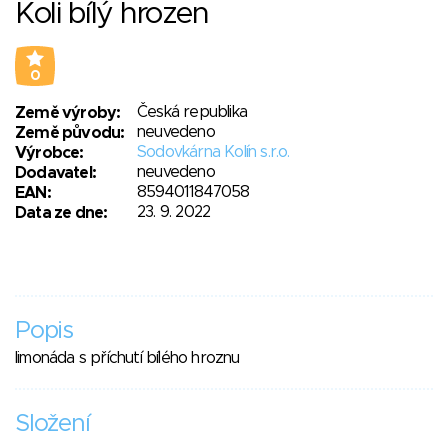
Koli bílý hrozen
0
Česká republika
Země výroby:
neuvedeno
Země původu:
Sodovkárna Kolín s.r.o.
Výrobce:
neuvedeno
Dodavatel:
8594011847058
EAN:
23. 9. 2022
Data ze dne:
Popis
limonáda s příchutí bílého hroznu
Složení