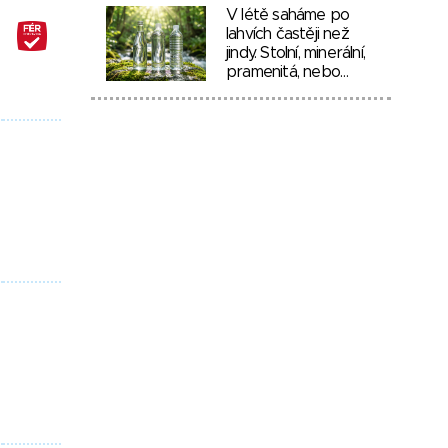
V létě saháme po
lahvích častěji než
jindy. Stolní, minerální,
pramenitá, nebo…