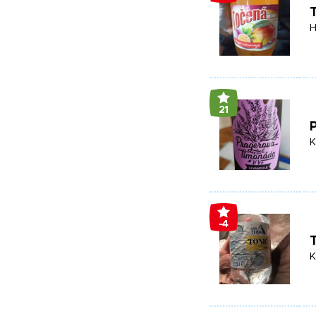
H
21
K
-4
K