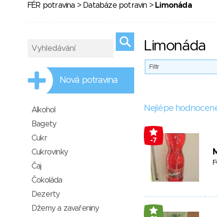
FÉR potravina
>
Databáze potravin
>
Limonáda
Limonáda
Filtr
Nová potravina
Nejlépe hodnocen
Alkohol
Bagety
Cukr
-7
M
Cukrovinky
F
Čaj
Čokoláda
Dezerty
Džemy a zavařeniny