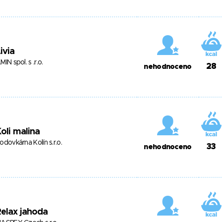
ivia
MIN spol. s .r.o.
28
nehodnoceno
oli malina
odovkárna Kolín s.r.o.
33
nehodnoceno
elax jahoda