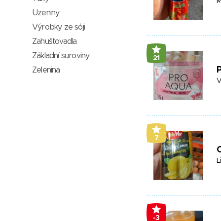
M
Uzeniny
Výrobky ze sóji
Zahušťovadla
Základní suroviny
21
Zelenina
V
7
L
-3