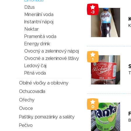
Limonáda
Džus
-3
Minerální voda
K
Instantní nápoj
K
Nektar
Pramenitá voda
Energy drink
Ovocný a zeleninový nápoj
Ovocné a zeleninové šťávy
1
Ledový čaj
S
Pitná voda
T
Obilné vločky a obiloviny
Ochucovadla
Ořechy
0
Ovoce
F
Paštiky, pomazánky a saláty
B
Pečivo