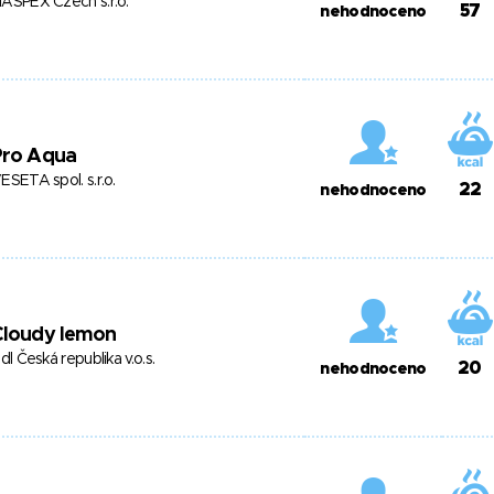
ASPEX Czech s.r.o.
57
nehodnoceno
Pro Aqua
ESETA spol. s.r.o.
22
nehodnoceno
Cloudy lemon
idl Česká republika v.o.s.
20
nehodnoceno