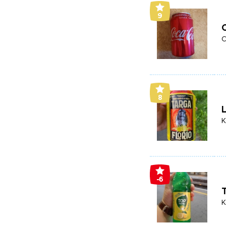
9
C
8
K
-6
T
K