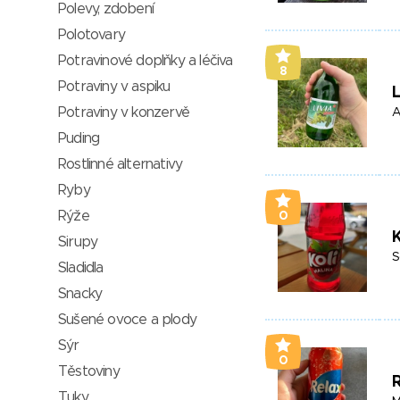
Polevy, zdobení
Polotovary
Potravinové doplňky a léčiva
8
Potraviny v aspiku
L
Potraviny v konzervě
A
Puding
Rostlinné alternativy
Ryby
Rýže
0
K
Sirupy
S
Sladidla
Snacky
Sušené ovoce a plody
Sýr
0
Těstoviny
R
Tuky