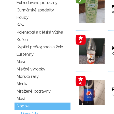
21
Extrudované potraviny
B
Gurmánské speciality
P
Houby
Káva
Kojenecká a dětská výživa
Koření
-6
Kypřící prášky, soda a želé
K
Luštěniny
Maso
Mléčné výrobky
Mořské řasy
-6
Mouka
P
Mražené potraviny
K
Müsli
Nápoje