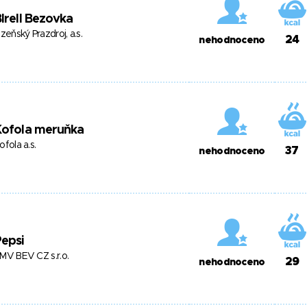
Irell Bezovka
lzeňský Prazdroj, a.s.
24
nehodnoceno
Kofola meruňka
ofola a.s.
37
nehodnoceno
epsi
MV BEV CZ s.r.o.
29
nehodnoceno