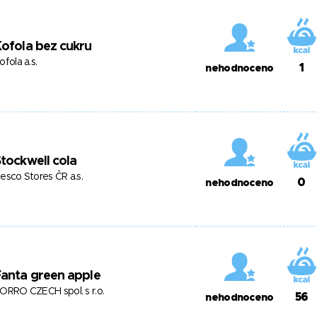
ofola bez cukru
ofola a.s.
1
nehodnoceno
tockwell cola
esco Stores ČR a.s.
0
nehodnoceno
anta green apple
ORRO CZECH spol. s r.o.
56
nehodnoceno