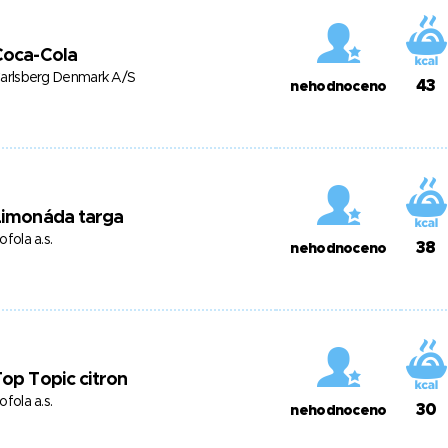
Coca-Cola
arlsberg Denmark A/S
43
nehodnoceno
Limonáda targa
ofola a.s.
38
nehodnoceno
op Topic citron
ofola a.s.
30
nehodnoceno