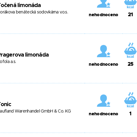
Točená limonáda
orákova benátecká sodovkárna v.o.s.
21
nehodnoceno
Pragerova limonáda
ofola a.s.
25
nehodnoceno
Tonic
aufland Warenhandel GmbH & Co. KG
1
nehodnoceno