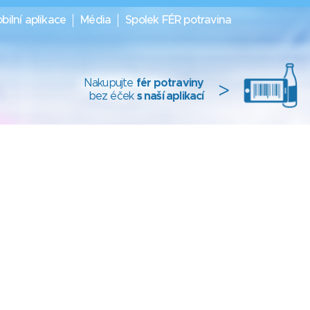
bilní aplikace
Média
Spolek FÉR potravina
Nakupujte
fér potraviny
>
bez éček
s naší aplikací