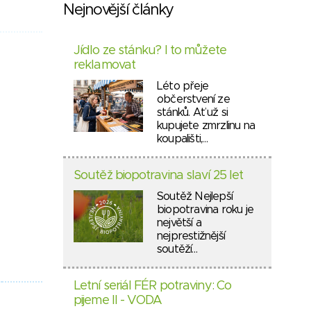
Nejnovější články
Jídlo ze stánku? I to můžete
reklamovat
Léto přeje
občerstvení ze
stánků. Ať už si
kupujete zmrzlinu na
koupališti,…
Soutěž biopotravina slaví 25 let
Soutěž Nejlepší
biopotravina roku je
největší a
nejprestižnější
soutěží…
Letní seriál FÉR potraviny: Co
pijeme II - VODA