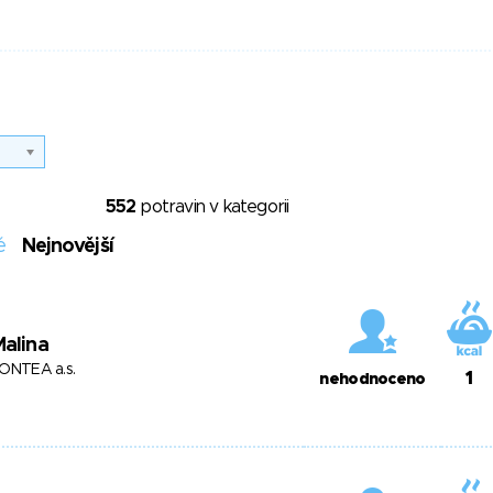
552
potravin v kategorii
é
Nejnovější
alina
ONTEA a.s.
1
nehodnoceno