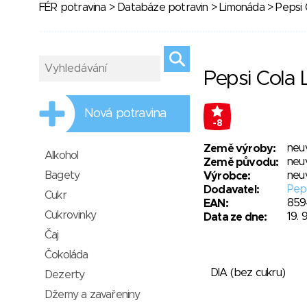
FÉR potravina
>
Databáze potravin
>
Limonáda
> Pepsi 
Pepsi Cola
Nová potravina
-8
neu
Země výroby:
Alkohol
neu
Země původu:
Bagety
neu
Výrobce:
Peps
Dodavatel:
Cukr
859
EAN:
Cukrovinky
19. 
Data ze dne:
Čaj
Čokoláda
DIA (bez cukru)
Dezerty
Džemy a zavařeniny