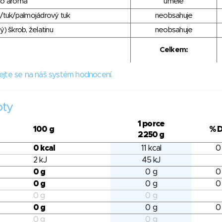
ho aroma
umělé
/tuk/palmojádrový tuk
neobsahuje
) škrob, želatinu
neobsahuje
Celkem:
ejte se na náš systém hodnocení.
oty
1 porce
100 g
% 
2250 g
0 kcal
11 kcal
0
2 kJ
45 kJ
0 g
0 g
0
0 g
0 g
0
0 g
0 g
0 g
0 g
0
0 g
0 g