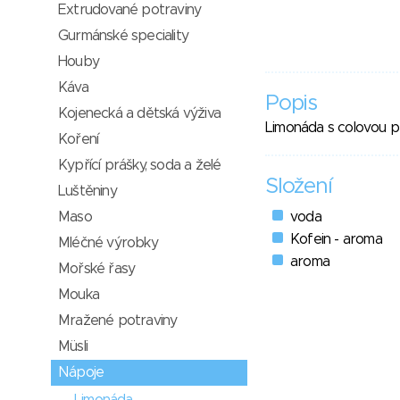
Extrudované potraviny
Gurmánské speciality
Houby
Káva
Popis
Kojenecká a dětská výživa
Limonáda s colovou příc
Koření
Kypřící prášky, soda a želé
Složení
Luštěniny
Maso
voda
Kofein - aroma
Mléčné výrobky
aroma
Mořské řasy
Mouka
Mražené potraviny
Müsli
Nápoje