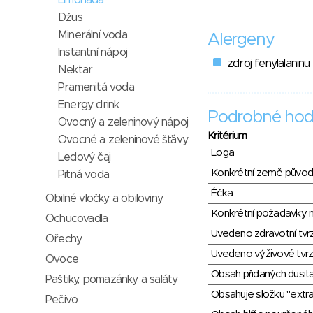
Limonáda
Džus
Minerální voda
Alergeny
Instantní nápoj
zdroj fenylalaninu
Nektar
Pramenitá voda
Energy drink
Podrobné hod
Ovocný a zeleninový nápoj
Kritérium
Ovocné a zeleninové šťávy
Loga
Ledový čaj
Konkrétní země půvo
Pitná voda
Éčka
Obilné vločky a obiloviny
Konkrétní požadavky n
Ochucovadla
Uvedeno zdravotní tvr
Ořechy
Uvedeno výživové tvrz
Ovoce
Obsah přidaných dusit
Paštiky, pomazánky a saláty
Obsahuje složku "extra
Pečivo