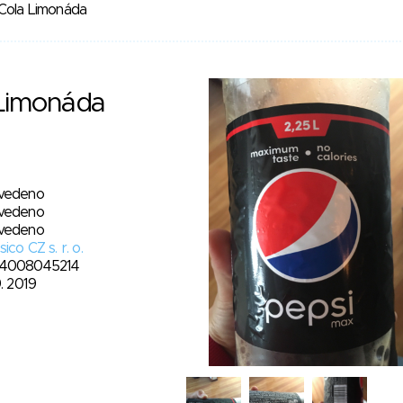
Cola Limonáda
 Limonáda
vedeno
vedeno
vedeno
ico CZ s. r. o.
4008045214
9. 2019