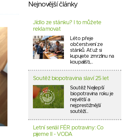
Nejnovější články
Jídlo ze stánku? I to můžete
reklamovat
Léto přeje
občerstvení ze
stánků. Ať už si
kupujete zmrzlinu na
koupališti,…
Soutěž biopotravina slaví 25 let
Soutěž Nejlepší
biopotravina roku je
největší a
nejprestižnější
soutěží…
Letní seriál FÉR potraviny: Co
pijeme II - VODA