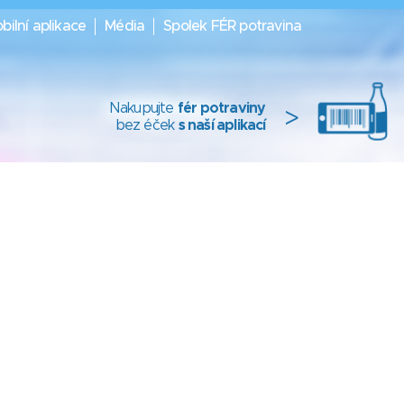
bilní aplikace
Média
Spolek FÉR potravina
Nakupujte
fér potraviny
>
bez éček
s naší aplikací