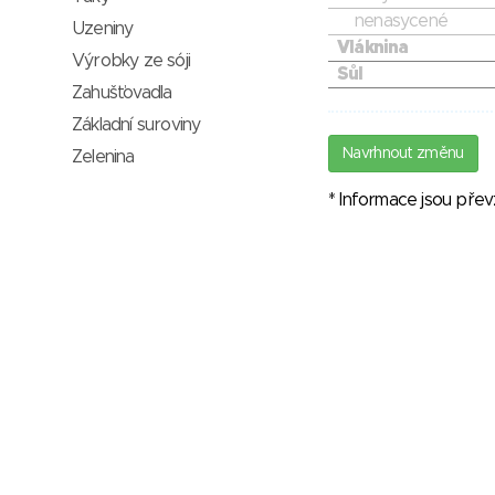
nenasycené
Uzeniny
Vláknina
Výrobky ze sóji
Sůl
Zahušťovadla
Základní suroviny
Navrhnout změnu
Zelenina
* Informace jsou pře