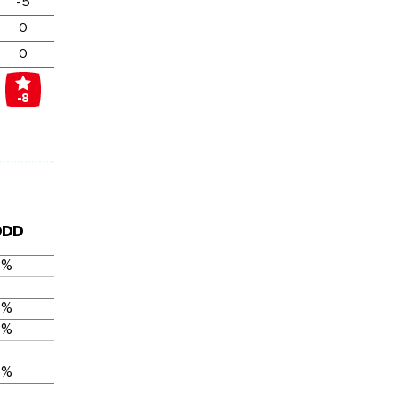
-5
0
0
-8
DDD
 %
 %
 %
 %