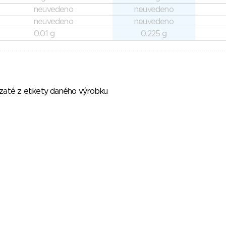
neuvedeno
neuvedeno
neuvedeno
neuvedeno
0.01 g
0.225 g
vzaté z etikety daného výrobku