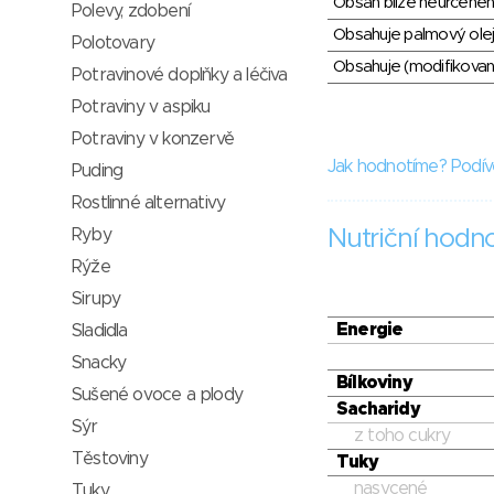
Obsah blíže neurčené
Polevy, zdobení
Obsahuje palmový olej
Polotovary
Obsahuje (modifikovaný
Potravinové doplňky a léčiva
Potraviny v aspiku
Potraviny v konzervě
Jak hodnotíme? Podív
Puding
Rostlinné alternativy
Ryby
Nutriční hodn
Rýže
Sirupy
Energie
Sladidla
Snacky
Bílkoviny
Sušené ovoce a plody
Sacharidy
Sýr
z toho cukry
Těstoviny
Tuky
nasycené
Tuky