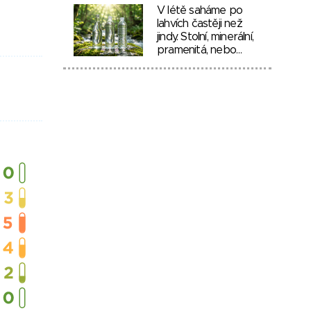
V létě saháme po
lahvích častěji než
jindy. Stolní, minerální,
pramenitá, nebo…