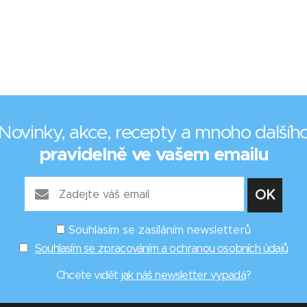
Novinky, akce, recepty a mnoho dalšíh
pravidelně ve vašem emailu
Souhlasím se zasíláním newsletterů
Souhlasím se zpracováním a ochranou osobních údajů
Chcete vidět
jak náš newsletter vypadá
?