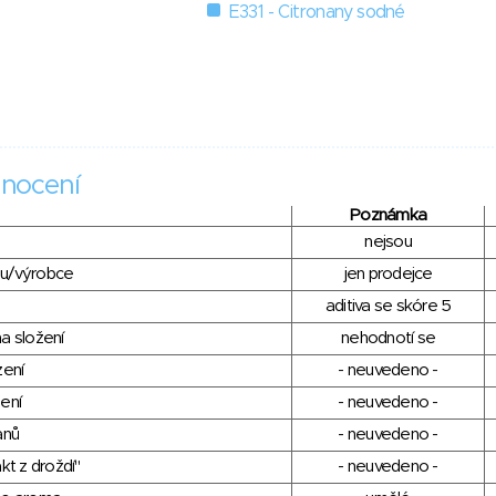
E331 - Citronany sodné
nocení
Poznámka
nejsou
du/výrobce
jen prodejce
aditiva se skóre 5
a složení
nehodnotí se
zení
- neuvedeno -
ení
- neuvedeno -
anů
- neuvedeno -
kt z droždí"
- neuvedeno -