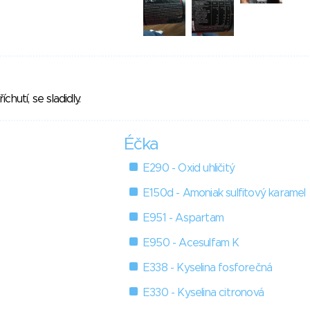
hutí, se sladidly.
Éčka
E290 - Oxid uhličitý
E150d - Amoniak sulfitový karamel
E951 - Aspartam
E950 - Acesulfam K
E338 - Kyselina fosforečná
E330 - Kyselina citronová