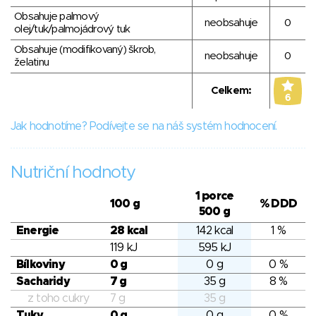
Obsahuje palmový
neobsahuje
0
olej/tuk/palmojádrový tuk
Obsahuje (modifikovaný) škrob,
neobsahuje
0
želatinu
Celkem:
6
Jak hodnotíme? Podívejte se na náš systém hodnocení.
Nutriční hodnoty
1 porce
100 g
% DDD
500 g
Energie
28 kcal
142 kcal
1 %
119 kJ
595 kJ
Bílkoviny
0 g
0 g
0 %
Sacharidy
7 g
35 g
8 %
z toho cukry
7 g
35 g
Tuky
0 g
0 g
0 %