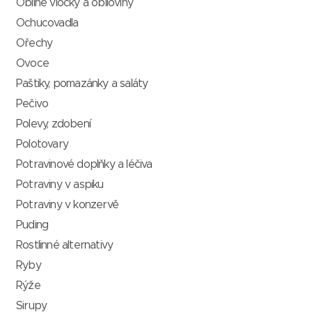
Obilné vločky a obiloviny
Ochucovadla
Ořechy
Ovoce
Paštiky, pomazánky a saláty
Pečivo
Polevy, zdobení
Polotovary
Potravinové doplňky a léčiva
Potraviny v aspiku
Potraviny v konzervě
Puding
Rostlinné alternativy
Ryby
Rýže
Sirupy