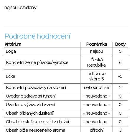
nejsou uvedeny
Podrobné hodnocení
Kritérium
Poznámka
Body
Loga
nejsou
0
Česká
Konkrétní země původu/výrobce
6
Republika
aditiva se
Éčka
-5
skóre 5
Konkrétní požadavky na složení
nehodnotí se
2
Uvedeno zdravotní tvrzení
- neuvedeno -
0
Uvedeno výživové tvrzení
- neuvedeno -
0
Obsah přidaných dusitanů
- neuvedeno -
0
Obsahuje složku "extrakt z droždí"
- neuvedeno -
0
Obsah blíže neurčeného aroma
přírodní
3