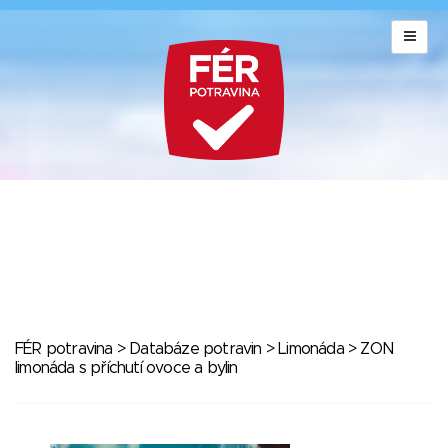
FÉR potravina
>
Databáze potravin
>
Limonáda
> ZON
limonáda s příchutí ovoce a bylin