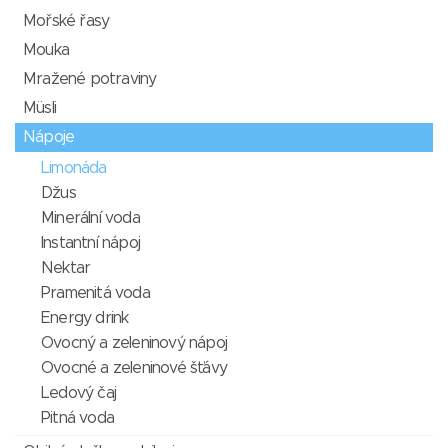
Mořské řasy
Mouka
Mražené potraviny
Müsli
Nápoje
Limonáda
Džus
Minerální voda
Instantní nápoj
Nektar
Pramenitá voda
Energy drink
Ovocný a zeleninový nápoj
Ovocné a zeleninové šťávy
Ledový čaj
Pitná voda