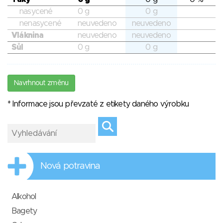
nasycené
0 g
0 g
nenasycené
neuvedeno
neuvedeno
Vláknina
neuvedeno
neuvedeno
Sůl
0 g
0 g
Navrhnout změnu
* Informace jsou převzaté z etikety daného výrobku
Nová potravina
Alkohol
Bagety