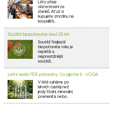
Léto přeje
občerstvení ze
stánků. Ať už si
kupujete zmrzlinu na
koupališti,…
Soutěž biopotravina slaví 25 let
Soutěž Nejlepší
biopotravina roku je
největší a
nejprestižnější
soutěží…
Letní seriál FÉR potraviny: Co pijeme II - VODA
V létě saháme po
lahvích častěji než
jindy. Stolní, minerální,
pramenitá, nebo…