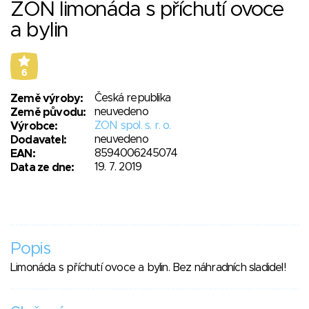
ZON limonáda s příchutí ovoce
a bylin
6
Česká republika
Země výroby:
neuvedeno
Země původu:
ZON spol. s. r. o.
Výrobce:
neuvedeno
Dodavatel:
8594006245074
EAN:
19. 7. 2019
Data ze dne:
Popis
Limonáda s příchutí ovoce a bylin. Bez náhradních sladidel!