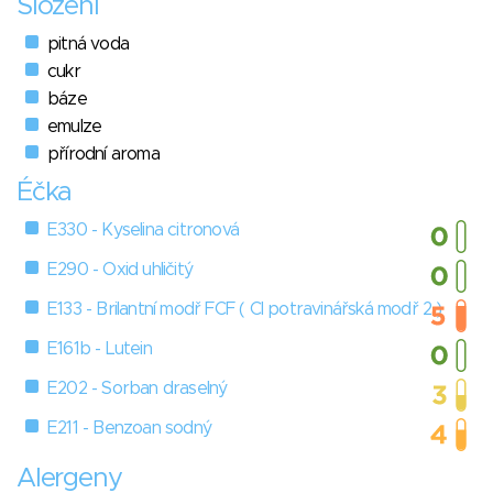
Složení
pitná voda
cukr
báze
emulze
přírodní aroma
Éčka
E330 - Kyselina citronová
E290 - Oxid uhličitý
E133 - Brilantní modř FCF ( Cl potravinářská modř 2 )
E161b - Lutein
E202 - Sorban draselný
E211 - Benzoan sodný
Alergeny