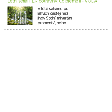
Letní seriál FÉR potraviny: Co pijeme II - VODA
V létě saháme po
lahvích častěji než
jindy. Stolní, minerální,
pramenitá, nebo…