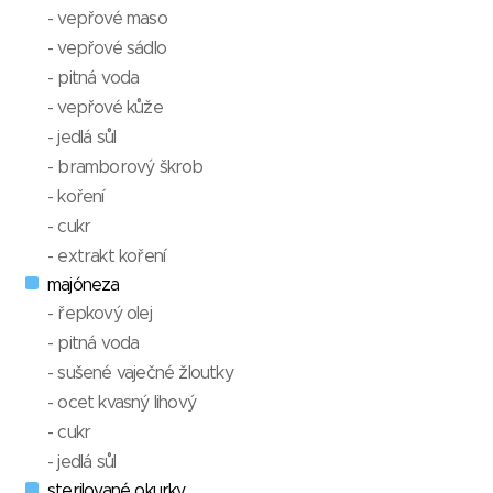
- vepřové maso
- vepřové sádlo
- pitná voda
- vepřové kůže
- jedlá sůl
- bramborový škrob
- koření
- cukr
- extrakt koření
majóneza
- řepkový olej
- pitná voda
- sušené vaječné žloutky
- ocet kvasný lihový
- cukr
- jedlá sůl
sterilované okurky