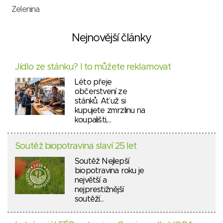
Zelenina
Nejnovější články
Jídlo ze stánku? I to můžete reklamovat
Léto přeje
občerstvení ze
stánků. Ať už si
kupujete zmrzlinu na
koupališti,…
Soutěž biopotravina slaví 25 let
Soutěž Nejlepší
biopotravina roku je
největší a
nejprestižnější
soutěží…