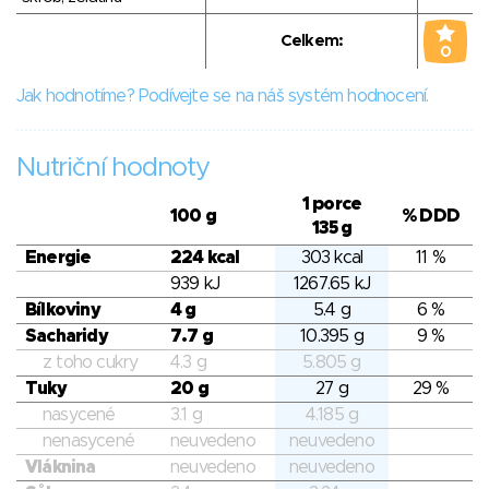
Celkem:
0
Jak hodnotíme? Podívejte se na náš systém hodnocení.
Nutriční hodnoty
1 porce
100 g
% DDD
135 g
Energie
224 kcal
303 kcal
11 %
939 kJ
1267.65 kJ
Bílkoviny
4 g
5.4 g
6 %
Sacharidy
7.7 g
10.395 g
9 %
z toho cukry
4.3 g
5.805 g
Tuky
20 g
27 g
29 %
nasycené
3.1 g
4.185 g
nenasycené
neuvedeno
neuvedeno
Vláknina
neuvedeno
neuvedeno