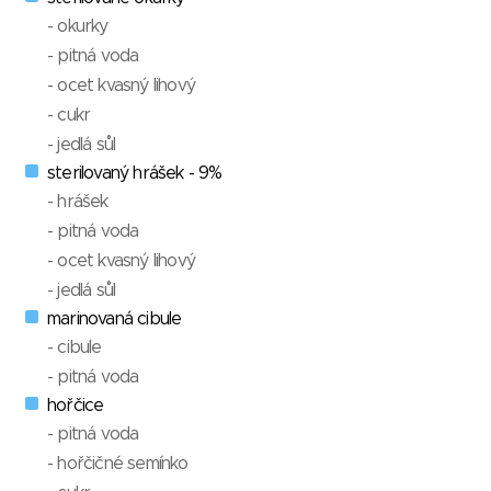
- okurky
- pitná voda
- ocet kvasný lihový
- cukr
- jedlá sůl
sterilovaný hrášek - 9%
- hrášek
- pitná voda
- ocet kvasný lihový
- jedlá sůl
marinovaná cibule
- cibule
- pitná voda
hořčice
- pitná voda
- hořčičné semínko