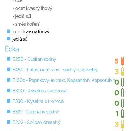
- cukr
- ocet kvasný lihový
- jedlá sůl
- směs koření
ocet kvasný lihový
jedlá sůl
Éčka
E250 - Dusitan sodný
E451 - Trifosforečnany - sodný a draselný
E160c - Paprikový extrakt, Kapsanthin, Kapsorubin
E300 - Kyselina askorbová
E330 - Kyselina citronová
E331 - Citronany sodné
E202 - Sorban draselný