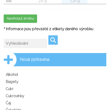
Sůl
2.4 g
3.24 g
Navrhnout změnu
* Informace jsou převzaté z etikety daného výrobku
Nová potravina
Alkohol
Bagety
Cukr
Cukrovinky
Čaj