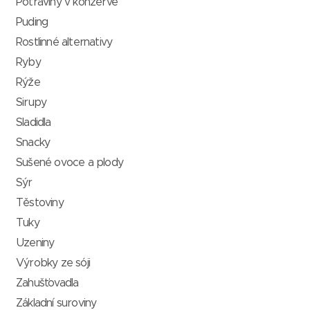
Potraviny v konzervě
Puding
Rostlinné alternativy
Ryby
Rýže
Sirupy
Sladidla
Snacky
Sušené ovoce a plody
Sýr
Těstoviny
Tuky
Uzeniny
Výrobky ze sóji
Zahušťovadla
Základní suroviny