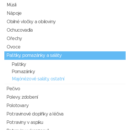
Müsli
Nápoje
Obilné vločky a obiloviny
Ochucovadla
Ořechy
Ovoce
Paštiky, pomazánky a saláty
Paštiky
Pomazánky
Majónézové saláty, ostatní
Pečivo
Polevy, zdobení
Polotovary
Potravinové doplňky a léčiva
Potraviny v aspiku