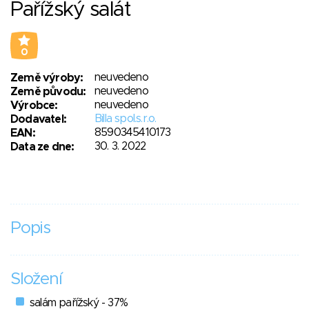
Pařížský salát
0
neuvedeno
Země výroby:
neuvedeno
Země původu:
neuvedeno
Výrobce:
Billa spol.s.r.o.
Dodavatel:
8590345410173
EAN:
30. 3. 2022
Data ze dne:
Popis
Složení
salám pařížský - 37%