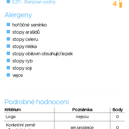
E211 - Benzoan sodný
Alergeny
hořčičné semínko
stopy arašídů
stopy celeru
stopy mléka
stopy obilovin obsahující lepek
stopy ryb
stopy soji
vejce
Podrobné hodnocení
Kritérium
Poznámka
Body
Loga
nejsou
0
Konkrétní země
jen prodejce
0