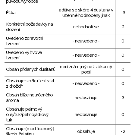
původu/výrobce
aditiva se skóre 4 dusitany v
Éčka
-3
uzenině hodnoceny jinak
Konkrétní požadavky na
nehodnotí se
2
složení
Uvedeno zdravotní
- neuvedeno -
0
tvrzení
Uvedeno výživové
- neuvedeno -
0
tvrzení
není znám jiný než zákonný
Obsah přidaných dusitanů
0
podíl
Obsahuje složku "extrakt
- neuvedeno -
0
z droždí"
Obsah blíže neurčeného
neobsahuje
3
aroma
Obsahuje palmový
olej/tuk/palmojádrový
neobsahuje
0
tuk
Obsahuje (modifikovaný)
obsahuje
-2
škrob, želatinu