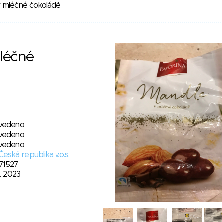
 mléčné čokoládě
léčné
vedeno
vedeno
vedeno
 Česká republika v.o.s.
71527
3. 2023