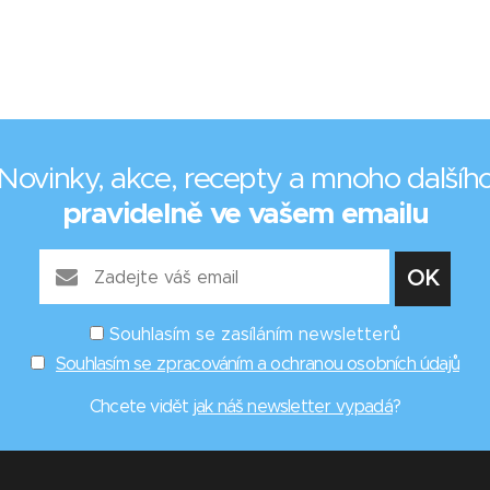
Novinky, akce, recepty a mnoho dalšíh
pravidelně ve vašem emailu
Souhlasím se zasíláním newsletterů
Souhlasím se zpracováním a ochranou osobních údajů
Chcete vidět
jak náš newsletter vypadá
?