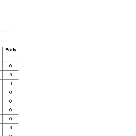
Body
1
0
5
4
0
0
0
0
3