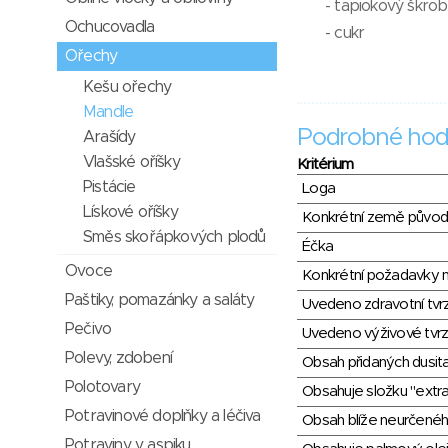
- tapiokový škrob
Ochucovadla
- cukr
Ořechy
Kešu ořechy
Mandle
Podrobné hod
Arašídy
Vlašské oříšky
Kritérium
Pistácie
Loga
Lískové oříšky
Konkrétní země půvo
Směs skořápkových plodů
Éčka
Ovoce
Konkrétní požadavky n
Paštiky, pomazánky a saláty
Uvedeno zdravotní tvr
Pečivo
Uvedeno výživové tvrz
Polevy, zdobení
Obsah přidaných dusit
Polotovary
Obsahuje složku "extra
Potravinové doplňky a léčiva
Obsah blíže neurčené
Potraviny v aspiku