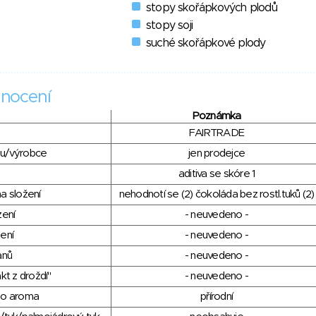
stopy skořápkových plodů
stopy soji
suché skořápkové plody
nocení
Poznámka
FAIRTRADE
du/výrobce
jen prodejce
aditiva se skóre 1
a složení
nehodnotí se (2) čokoláda bez rostl.tuků (2)
zení
- neuvedeno -
ení
- neuvedeno -
anů
- neuvedeno -
kt z droždí"
- neuvedeno -
ho aroma
přírodní