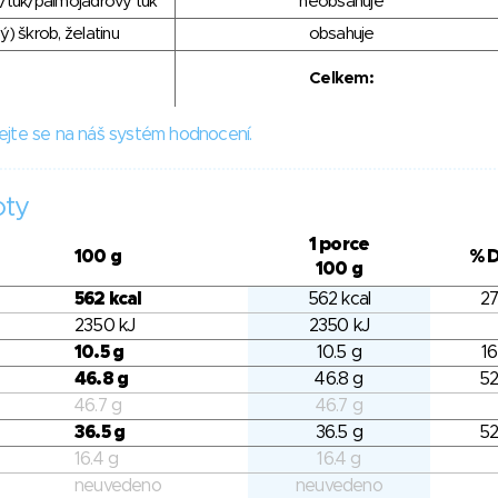
/tuk/palmojádrový tuk
neobsahuje
) škrob, želatinu
obsahuje
Celkem:
ejte se na náš systém hodnocení.
oty
1 porce
100 g
% 
100 g
562 kcal
562 kcal
27
2350 kJ
2350 kJ
10.5 g
10.5 g
16
46.8 g
46.8 g
52
46.7 g
46.7 g
36.5 g
36.5 g
52
16.4 g
16.4 g
neuvedeno
neuvedeno