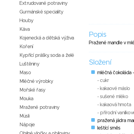
Extrudované potraviny
Gurmánské speciality
Houby
Káva
Popis
Kojenecká a dětská výživa
Pražené mandle v mlé
Koření
Kypřící prášky, soda a želé
Složení
Luštěniny
Maso
mléčná čokoláda 
- cukr
Mléčné výrobky
- kakaové máslo
Mořské řasy
- sušené mléko
Mouka
- kakaová hmota
Mražené potraviny
- přírodní vanilko
Müsli
pražená jádra man
Nápoje
leštící směs
Obilné vločky a obiloviny