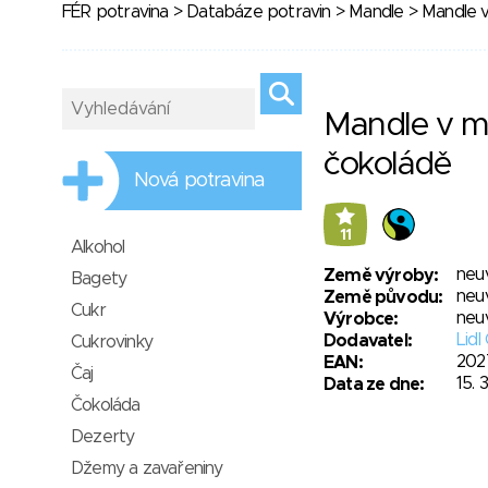
FÉR potravina
>
Databáze potravin
>
Mandle
> Mandle v
Mandle v m
čokoládě
Nová potravina
11
Alkohol
neu
Země výroby:
Bagety
neu
Země původu:
Cukr
neu
Výrobce:
Lidl
Dodavatel:
Cukrovinky
202
EAN:
Čaj
15. 
Data ze dne:
Čokoláda
Dezerty
Džemy a zavařeniny