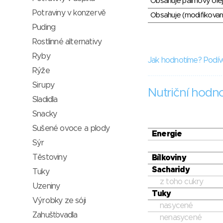
Obsahuje palmový olej
Potraviny v konzervě
Obsahuje (modifikovaný
Puding
Rostlinné alternativy
Ryby
Jak hodnotíme? Podív
Rýže
Sirupy
Nutriční hodn
Sladidla
Snacky
Sušené ovoce a plody
Energie
Sýr
Těstoviny
Bílkoviny
Sacharidy
Tuky
z toho cukry
Uzeniny
Tuky
Výrobky ze sóji
nasycené
Zahušťovadla
nenasycené