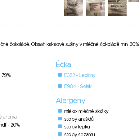
čné čokoládě. Obsah kakaové sušiny v mléčné čokoládě min. 30%
Éčka
- 79%
E322 - Lecitiny
E904 - Šelak
Alergeny
mléko, mléčné složky
vé aroma
stopy arašídů
dlí - 20%
stopy lepku
stopy sezamu