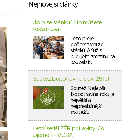
Nejnovější články
Jídlo ze stánku? I to můžete
reklamovat
Léto přeje
občerstvení ze
stánků. Ať už si
kupujete zmrzlinu na
koupališti,…
Soutěž biopotravina slaví 25 let
Soutěž Nejlepší
biopotravina roku je
největší a
nejprestižnější
soutěží…
Letní seriál FÉR potraviny: Co
pijeme II - VODA