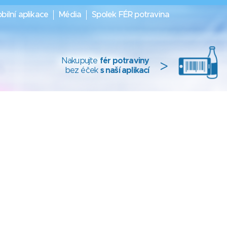
bilní aplikace
Média
Spolek FÉR potravina
Nakupujte
fér potraviny
>
bez éček
s naší aplikací