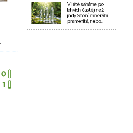
V létě saháme po
lahvích častěji než
jindy. Stolní, minerální,
pramenitá, nebo…
.