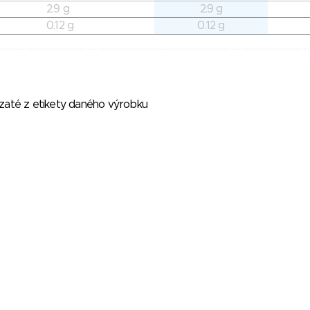
2.9 g
2.9 g
0.12 g
0.12 g
vzaté z etikety daného výrobku