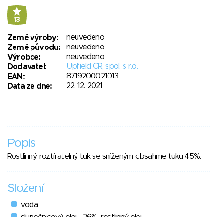
13
neuvedeno
Země výroby:
neuvedeno
Země původu:
neuvedeno
Výrobce:
Upfield ČR, spol. s r.o.
Dodavatel:
8719200021013
EAN:
22. 12. 2021
Data ze dne:
Popis
Rostlinný roztíratelný tuk se sníženým obsahme tuku 45%.
Složení
voda
slunečnicový olej - 26%, rostlinný olej