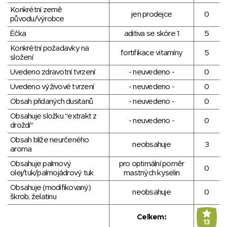
Konkrétní země
jen prodejce
0
původu/výrobce
Éčka
aditiva se skóre 1
5
Konkrétní požadavky na
fortifikace vitamíny
5
složení
Uvedeno zdravotní tvrzení
- neuvedeno -
0
Uvedeno výživové tvrzení
- neuvedeno -
0
Obsah přidaných dusitanů
- neuvedeno -
0
Obsahuje složku "extrakt z
- neuvedeno -
0
droždí"
Obsah blíže neurčeného
neobsahuje
3
aroma
Obsahuje palmový
pro optimální poměr
0
olej/tuk/palmojádrový tuk
mastných kyselin
Obsahuje (modifikovaný)
neobsahuje
0
škrob, želatinu
Celkem:
13