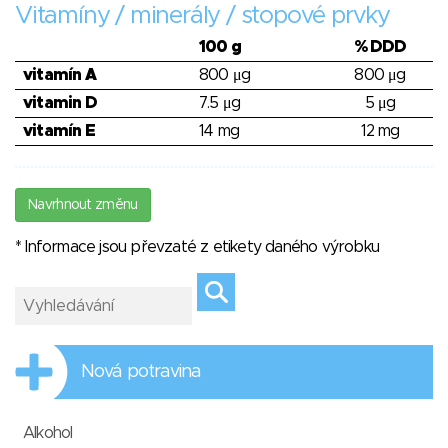
Vitamíny / minerály / stopové prvky
100 g
% DDD
vitamín A
800 μg
800 μg
vitamin D
7.5 μg
5 μg
vitamín E
14 mg
12 mg
Navrhnout změnu
* Informace jsou převzaté z etikety daného výrobku
Nová potravina
Alkohol