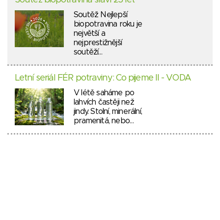
Soutěž Nejlepší
biopotravina roku je
největší a
nejprestižnější
soutěží…
Letní seriál FÉR potraviny: Co pijeme II - VODA
V létě saháme po
lahvích častěji než
jindy. Stolní, minerální,
pramenitá, nebo…