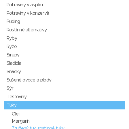
Potraviny v aspiku
Potraviny v konzervě
Puding
Rostlinné alternativy
Ryby
Rýže
Sirupy
Sladidla
Snacky
Sušené ovoce a plody
Sýr
Těstoviny
Tuky
Olej
Margarín
Ztužený tuk, rostlinné tuky