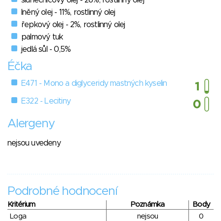
lněný olej - 11%, rostlinný olej
řepkový olej - 2%, rostlinný olej
palmový tuk
jedlá sůl - 0,5%
Éčka
E471 - Mono a diglyceridy mastných kyselin
E322 - Lecitiny
Alergeny
nejsou uvedeny
Podrobné hodnocení
Kritérium
Poznámka
Body
Loga
nejsou
0