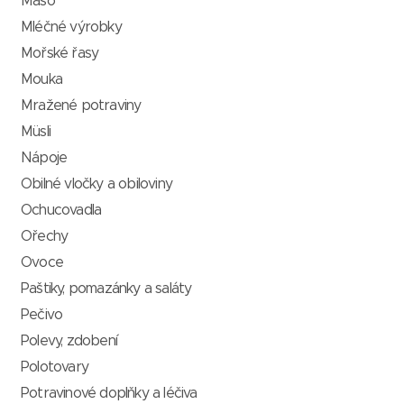
Maso
Mléčné výrobky
Mořské řasy
Mouka
Mražené potraviny
Müsli
Nápoje
Obilné vločky a obiloviny
Ochucovadla
Ořechy
Ovoce
Paštiky, pomazánky a saláty
Pečivo
Polevy, zdobení
Polotovary
Potravinové doplňky a léčiva