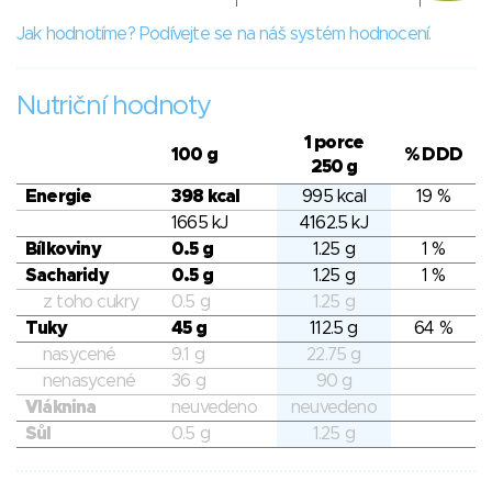
Jak hodnotíme? Podívejte se na náš systém hodnocení.
Nutriční hodnoty
1 porce
100 g
% DDD
250 g
Energie
398 kcal
995 kcal
19 %
1665 kJ
4162.5 kJ
Bílkoviny
0.5 g
1.25 g
1 %
Sacharidy
0.5 g
1.25 g
1 %
z toho cukry
0.5 g
1.25 g
Tuky
45 g
112.5 g
64 %
nasycené
9.1 g
22.75 g
nenasycené
36 g
90 g
Vláknina
neuvedeno
neuvedeno
Sůl
0.5 g
1.25 g