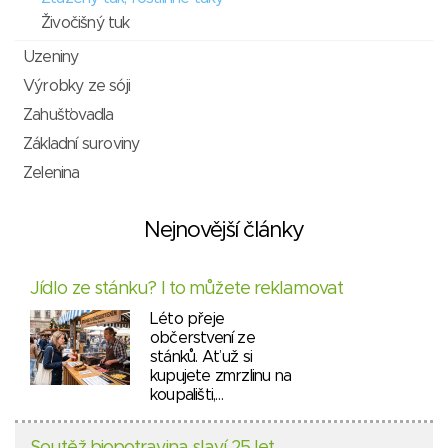
Živočišný tuk
Uzeniny
Výrobky ze sóji
Zahušťovadla
Základní suroviny
Zelenina
Nejnovější články
Jídlo ze stánku? I to můžete reklamovat
Léto přeje
občerstvení ze
stánků. Ať už si
kupujete zmrzlinu na
koupališti,…
Soutěž biopotravina slaví 25 let