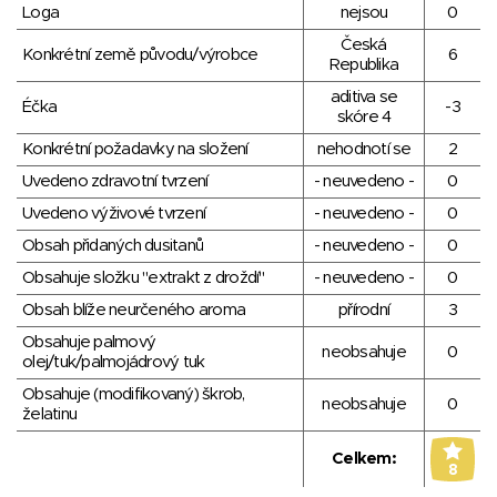
Loga
nejsou
0
Česká
Konkrétní země původu/výrobce
6
Republika
aditiva se
Éčka
-3
skóre 4
Konkrétní požadavky na složení
nehodnotí se
2
Uvedeno zdravotní tvrzení
- neuvedeno -
0
Uvedeno výživové tvrzení
- neuvedeno -
0
Obsah přidaných dusitanů
- neuvedeno -
0
Obsahuje složku "extrakt z droždí"
- neuvedeno -
0
Obsah blíže neurčeného aroma
přírodní
3
Obsahuje palmový
neobsahuje
0
olej/tuk/palmojádrový tuk
Obsahuje (modifikovaný) škrob,
neobsahuje
0
želatinu
Celkem:
8