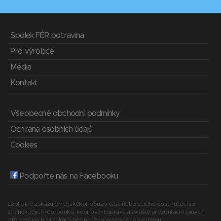
Spolek FÉR potravina
Pro výrobce
Média
Kontakt
Všeobecné obchodní podmínky
Ochrana osobních údajů
Cookies
Podpořte nás na Facebooku
Explicitně zakazujeme jakékoli použití části nebo celého obsahu těchto
stránek, jejich reprodukci, kopírování, úpravu a zvláště prezentaci na jiných
internetových stránkách bez našeho výslovného souhlasu.