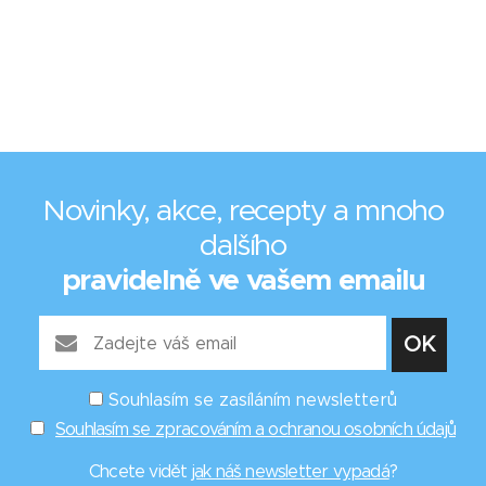
Novinky, akce, recepty a mnoho
dalšího
pravidelně ve vašem emailu
Souhlasím se zasíláním newsletterů
Souhlasím se zpracováním a ochranou osobních údajů
Chcete vidět
jak náš newsletter vypadá
?