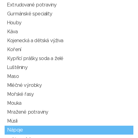
Extrudované potraviny
Gurmánské speciality
Houby
Káva
Kojenecká a dětská výživa
Koření
Kypřící prášky, soda a želé
Luštěniny
Maso
Mléčné výrobky
Mořské řasy
Mouka
Mražené potraviny
Müsli
Nápoje