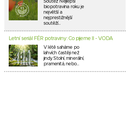
Soutěž Nejlepší
biopotravina roku je
největší a
nejprestižnější
soutěží…
Letní seriál FÉR potraviny: Co pijeme II - VODA
V létě saháme po
lahvích častěji než
jindy. Stolní, minerální,
pramenitá, nebo…