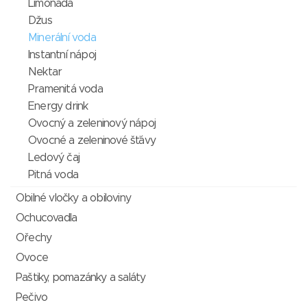
Limonáda
Džus
Minerální voda
Instantní nápoj
Nektar
Pramenitá voda
Energy drink
Ovocný a zeleninový nápoj
Ovocné a zeleninové šťávy
Ledový čaj
Pitná voda
Obilné vločky a obiloviny
Ochucovadla
Ořechy
Ovoce
Paštiky, pomazánky a saláty
Pečivo