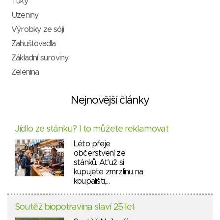
Tuky
Uzeniny
Výrobky ze sóji
Zahušťovadla
Základní suroviny
Zelenina
Nejnovější články
Jídlo ze stánku? I to můžete reklamovat
Léto přeje
občerstvení ze
stánků. Ať už si
kupujete zmrzlinu na
koupališti,…
Soutěž biopotravina slaví 25 let