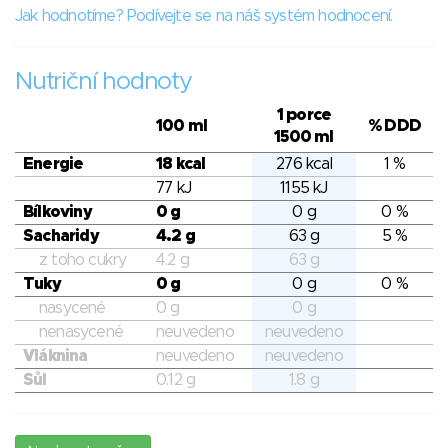
Jak hodnotíme? Podívejte se na náš systém hodnocení.
Nutriční hodnoty
1 porce
100 ml
% DDD
1500 ml
Energie
18 kcal
276 kcal
1 %
77 kJ
1155 kJ
Bílkoviny
0 g
0 g
0 %
Sacharidy
4.2 g
63 g
5 %
z toho cukry
4.2 g
63 g
Tuky
0 g
0 g
0 %
nasycené
0 g
0 g
nenasycené
neuvedeno
neuvedeno
Vláknina
neuvedeno
neuvedeno
Sůl
0.12 g
1.8 g