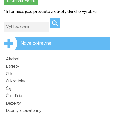
Navrhnout změnu
* Informace jsou převzaté z etikety daného výrobku
Nová potravina
Alkohol
Bagety
Cukr
Cukrovinky
Čaj
Čokoláda
Dezerty
Džemy a zavařeniny