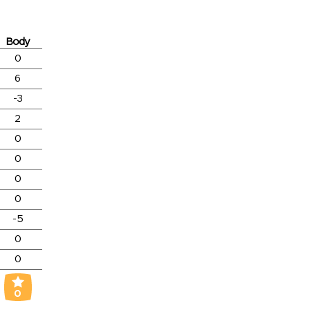
Body
0
6
-3
2
0
0
0
0
-5
0
0
0