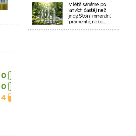
V létě saháme po
lahvích častěji než
jindy. Stolní, minerální,
pramenitá, nebo…