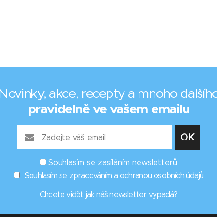
Novinky, akce, recepty a mnoho dalšíh
pravidelně ve vašem emailu
Souhlasím se zasíláním newsletterů
Souhlasím se zpracováním a ochranou osobních údajů
Chcete vidět
jak náš newsletter vypadá
?