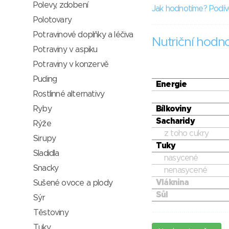
Polevy, zdobení
Jak hodnotíme? Podív
Polotovary
Potravinové doplňky a léčiva
Nutriční hodn
Potraviny v aspiku
Potraviny v konzervě
Puding
Energie
Rostlinné alternativy
Ryby
Bílkoviny
Sacharidy
Rýže
z toho cukry
Sirupy
Tuky
Sladidla
nasycené
Snacky
nenasycené
Vláknina
Sušené ovoce a plody
Sůl
Sýr
Těstoviny
Tuky