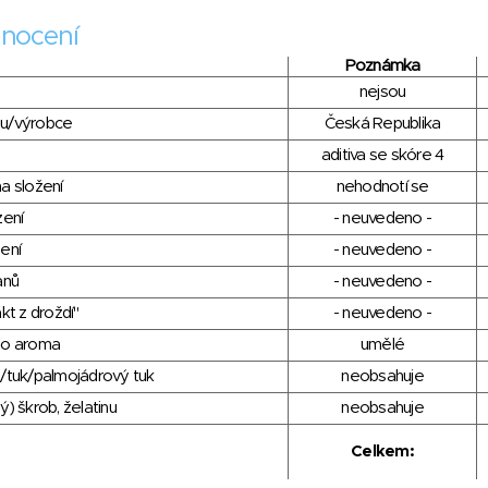
nocení
Poznámka
nejsou
du/výrobce
Česká Republika
aditiva se skóre 4
a složení
nehodnotí se
zení
- neuvedeno -
ení
- neuvedeno -
anů
- neuvedeno -
kt z droždí"
- neuvedeno -
ho aroma
umělé
/tuk/palmojádrový tuk
neobsahuje
) škrob, želatinu
neobsahuje
Celkem: