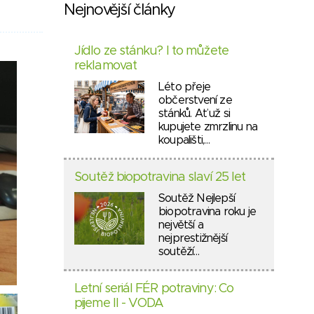
Nejnovější články
Jídlo ze stánku? I to můžete
reklamovat
Léto přeje
občerstvení ze
stánků. Ať už si
kupujete zmrzlinu na
koupališti,…
Soutěž biopotravina slaví 25 let
Soutěž Nejlepší
biopotravina roku je
největší a
nejprestižnější
soutěží…
Letní seriál FÉR potraviny: Co
pijeme II - VODA