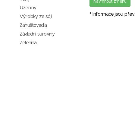
Navrhnout změnu
Uzeniny
* Informace jsou pře
Výrobky ze sóji
Zahušťovadla
Základní suroviny
Zelenina