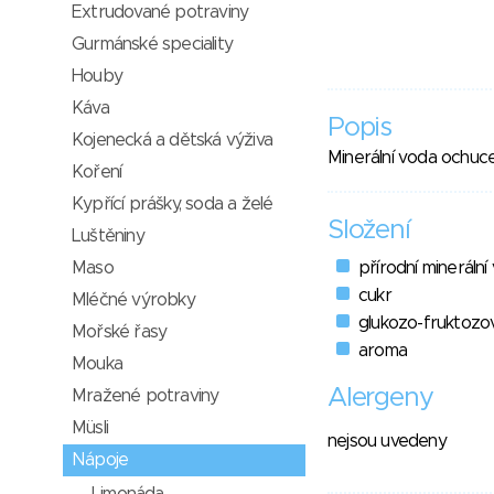
Extrudované potraviny
Gurmánské speciality
Houby
Káva
Popis
Kojenecká a dětská výživa
Minerální voda ochuce
Koření
Kypřící prášky, soda a želé
Složení
Luštěniny
Maso
přírodní minerální
cukr
Mléčné výrobky
glukozo-fruktozo
Mořské řasy
aroma
Mouka
Alergeny
Mražené potraviny
Müsli
nejsou uvedeny
Nápoje