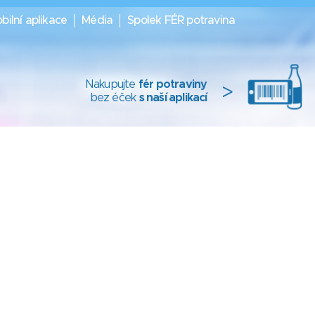
bilní aplikace
Média
Spolek FÉR potravina
Nakupujte
fér potraviny
>
bez éček
s naší aplikací