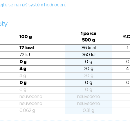
ejte se na náš systém hodnocení.
oty
1 porce
100 g
% 
500 g
17 kcal
86 kcal
1
72 kJ
360 kJ
0 g
0 g
0
4 g
20 g
4
4 g
20 g
0 g
0 g
0
0 g
0 g
neuvedeno
neuvedeno
neuvedeno
neuvedeno
0.062 g
0.31 g