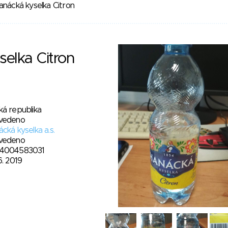
anácká kyselka Citron
elka Citron
ká republika
vedeno
cká kyselka a.s.
vedeno
4004583031
6. 2019