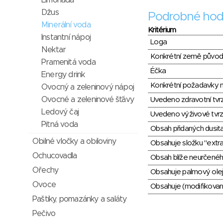
Limonáda
Džus
Podrobné hod
Minerální voda
Kritérium
Instantní nápoj
Loga
Nektar
Konkrétní země půvo
Pramenitá voda
Éčka
Energy drink
Konkrétní požadavky n
Ovocný a zeleninový nápoj
Ovocné a zeleninové šťávy
Uvedeno zdravotní tvr
Ledový čaj
Uvedeno výživové tvrz
Pitná voda
Obsah přidaných dusit
Obilné vločky a obiloviny
Obsahuje složku "extra
Ochucovadla
Obsah blíže neurčené
Ořechy
Obsahuje palmový olej
Ovoce
Obsahuje (modifikovaný
Paštiky, pomazánky a saláty
Pečivo