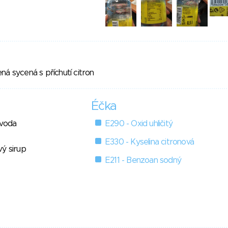
ná sycená s příchutí citron
Éčka
 voda
E290 - Oxid uhličitý
E330 - Kyselina citronová
vý sirup
E211 - Benzoan sodný