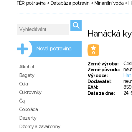
FÉR potravina
>
Databáze potravin
>
Minerální voda
> H
Hanácká kys
Nová potravina
0
Čes
Země výroby:
Alkohol
neu
Země původu:
Bagety
Haná
Výrobce:
neu
Dodavatel:
Cukr
859
EAN:
Cukrovinky
24. 
Data ze dne:
Čaj
Čokoláda
Dezerty
Džemy a zavařeniny