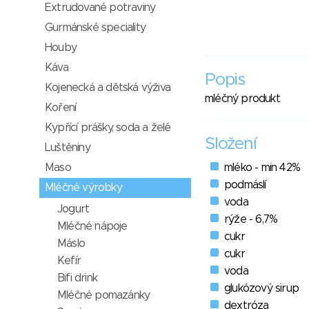
Extrudované potraviny
Gurmánské speciality
Houby
Káva
Popis
Kojenecká a dětská výživa
mléčný produkt
Koření
Kypřící prášky, soda a želé
Složení
Luštěniny
Maso
mléko - min 42%
podmáslí
Mléčné výrobky
voda
Jogurt
rýže - 6,7%
Mléčné nápoje
cukr
Máslo
cukr
Kefír
voda
Bifi drink
glukózový sirup
Mléčné pomazánky
dextróza