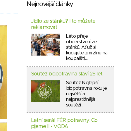
Nejnovější články
Jídlo ze stánku? I to můžete
reklamovat
Léto přeje
občerstvení ze
stánků. Ať už si
kupujete zmrzlinu na
koupališti,…
Soutěž biopotravina slaví 25 let
Soutěž Nejlepší
biopotravina roku je
největší a
nejprestižnější
soutěží…
Letní seriál FÉR potraviny: Co
pijeme II - VODA