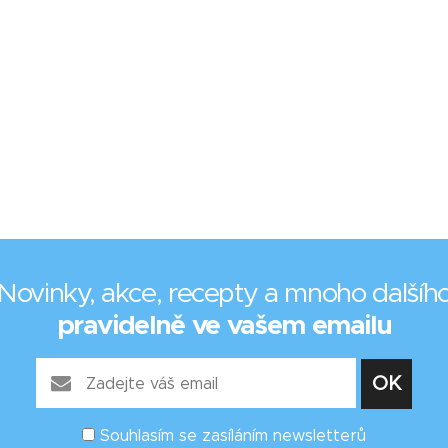
Novinky, akce, recepty a mnoho dalšíh
pravidelně ve vašem emailu
Souhlasím se zasíláním newsletterů