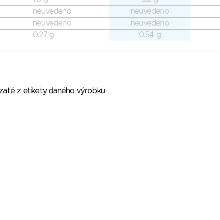
neuvedeno
neuvedeno
neuvedeno
neuvedeno
0.27 g
0.54 g
vzaté z etikety daného výrobku