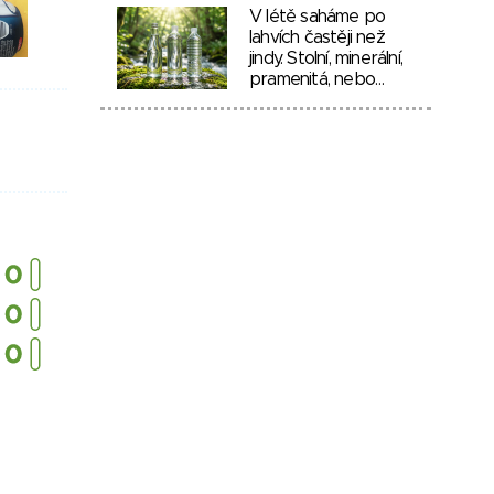
V létě saháme po
lahvích častěji než
jindy. Stolní, minerální,
pramenitá, nebo…