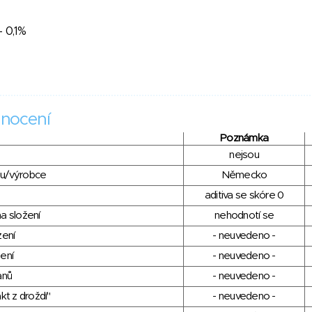
- 0,1%
nocení
Poznámka
nejsou
du/výrobce
Německo
aditiva se skóre 0
a složení
nehodnotí se
zení
- neuvedeno -
ení
- neuvedeno -
anů
- neuvedeno -
kt z droždí"
- neuvedeno -