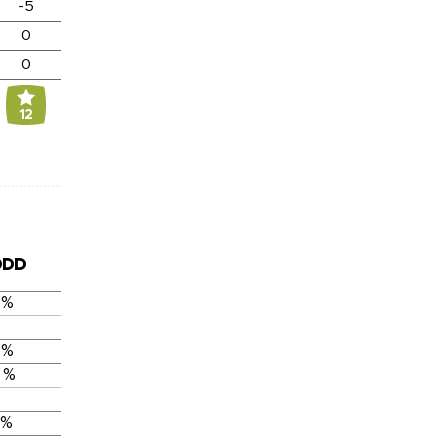
-5
0
0
12
DDD
 %
 %
 %
 %