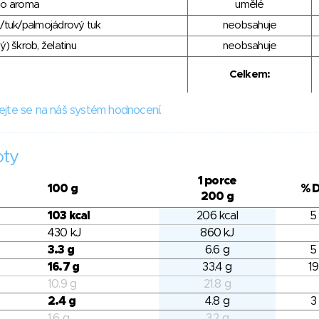
ho aroma
umělé
/tuk/palmojádrový tuk
neobsahuje
) škrob, želatinu
neobsahuje
Celkem:
ejte se na náš systém hodnocení.
oty
1 porce
100 g
% 
200 g
103 kcal
206 kcal
5
430 kJ
860 kJ
3.3 g
6.6 g
5
16.7 g
33.4 g
19
10.9 g
21.8 g
2.4 g
4.8 g
3
1.6 g
3.2 g