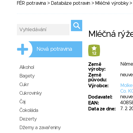
FÉR potravina
>
Databáze potravin
>
Mléčné výrobky
> 
Mléčná rýž
Nová potravina
12
Něme
Země
Alkohol
výroby:
neuv
Země
Bagety
původu:
Cukr
Molke
Výrobce:
Co. K
Cukrovinky
neuv
Dodavatel:
Čaj
4085
EAN:
7. 2. 
Data ze dne:
Čokoláda
Dezerty
Džemy a zavařeniny