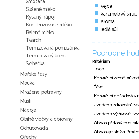
Smetana
vejce
Sušené mléko
karamelový sirup 
Kysaný nápoj
aroma
Kondenzované mléko
jedlá sůl
Balené mléko
Tvaroh
Termizovaná pomazánka
Podrobné hod
Termizovaný krém
Kritérium
Šlehačka
Loga
Mořské řasy
Konkrétní země půvo
Mouka
Éčka
Mražené potraviny
Konkrétní požadavky n
Müsli
Uvedeno zdravotní tvr
Nápoje
Uvedeno výživové tvrz
Obilné vločky a obiloviny
Obsah přidaných dusit
Ochucovadla
Obsahuje složku "extra
Ořechy