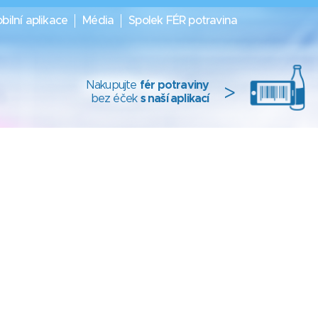
bilní aplikace
Média
Spolek FÉR potravina
Nakupujte
fér potraviny
>
bez éček
s naší aplikací