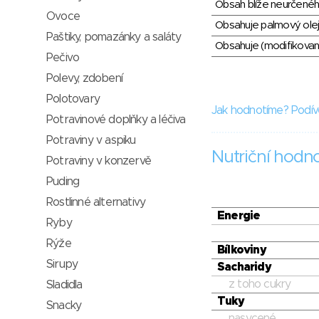
Obsah blíže neurčené
Ovoce
Obsahuje palmový olej
Paštiky, pomazánky a saláty
Obsahuje (modifikovaný
Pečivo
Polevy, zdobení
Polotovary
Jak hodnotíme? Podív
Potravinové doplňky a léčiva
Potraviny v aspiku
Nutriční hodn
Potraviny v konzervě
Puding
Rostlinné alternativy
Energie
Ryby
Rýže
Bílkoviny
Sirupy
Sacharidy
z toho cukry
Sladidla
Tuky
Snacky
nasycené