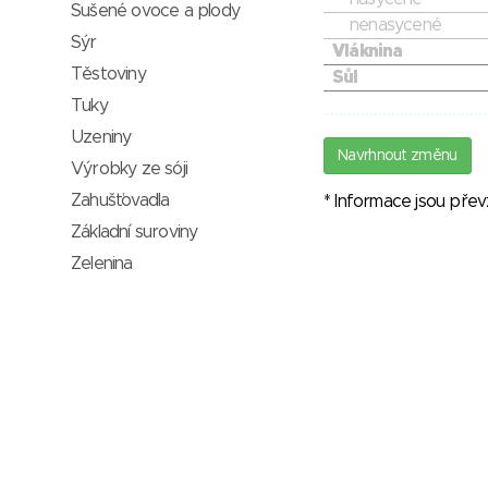
Sušené ovoce a plody
nenasycené
Sýr
Vláknina
Těstoviny
Sůl
Tuky
Uzeniny
Navrhnout změnu
Výrobky ze sóji
Zahušťovadla
* Informace jsou pře
Základní suroviny
Zelenina