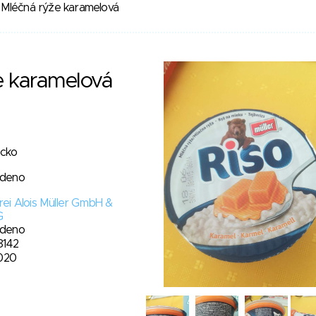
Mléčná rýže karamelová
e karamelová
cko
edeno
rei Alois Müller GmbH &
G
edeno
8142
2020