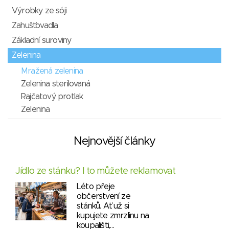
Výrobky ze sóji
Zahušťovadla
Základní suroviny
Zelenina
Mražená zelenina
Zelenina sterilovaná
Rajčatový protlak
Zelenina
Nejnovější články
Jídlo ze stánku? I to můžete reklamovat
Léto přeje
občerstvení ze
stánků. Ať už si
kupujete zmrzlinu na
koupališti,…