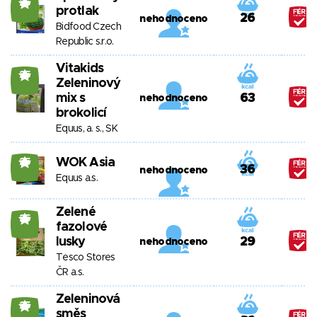
25
protlak
26
nehodnoceno
Bidfood Czech
Republic s.r.o.
Vitakids
25
Zeleninový
mix s
63
nehodnoceno
brokolicí
Equus, a. s., SK
WOK Asia
25
36
nehodnoceno
Equus a.s.
Zelené
25
fazolové
lusky
29
nehodnoceno
Tesco Stores
ČR a.s.
Zeleninová
25
směs