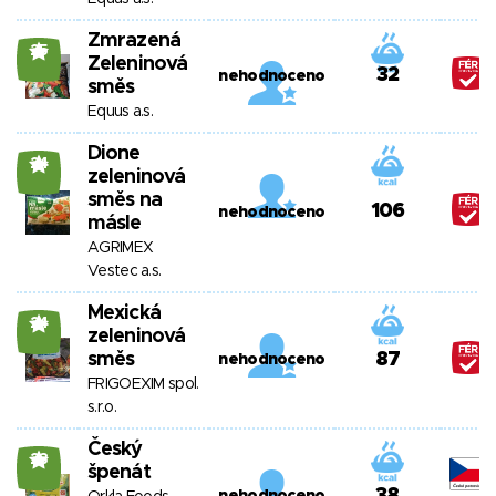
Zmrazená
25
Zeleninová
32
nehodnoceno
směs
Equus a.s.
Dione
24
zeleninová
směs na
106
nehodnoceno
másle
AGRIMEX
Vestec a.s.
Mexická
24
zeleninová
směs
87
nehodnoceno
FRIGOEXIM spol.
s.r.o.
Český
23
špenát