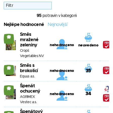
95
potravin v kategorii
Nejlépe hodnocené
Nejnovější
Směs
25
mražené
zeleniny
nehodnoceno
neuvedeno
Cropś
Vegetables NV
Směs s
25
brokolicí
35
nehodnoceno
Equus a.s.
Špenát
25
ochucený
34
nehodnoceno
AGRIMEX
Vestec a.s.
Špenátový