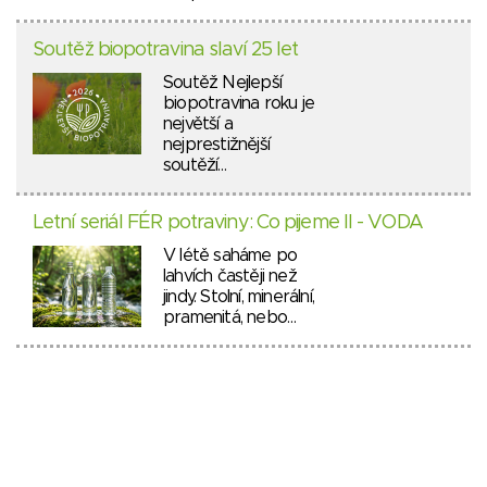
Soutěž biopotravina slaví 25 let
Soutěž Nejlepší
biopotravina roku je
největší a
nejprestižnější
soutěží…
Letní seriál FÉR potraviny: Co pijeme II - VODA
V létě saháme po
lahvích častěji než
jindy. Stolní, minerální,
pramenitá, nebo…