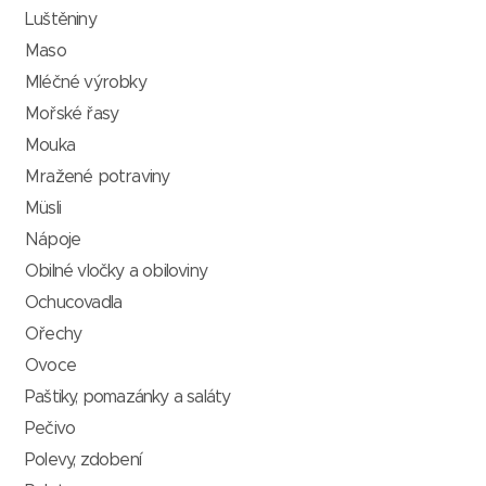
Luštěniny
Maso
Mléčné výrobky
Mořské řasy
Mouka
Mražené potraviny
Müsli
Nápoje
Obilné vločky a obiloviny
Ochucovadla
Ořechy
Ovoce
Paštiky, pomazánky a saláty
Pečivo
Polevy, zdobení