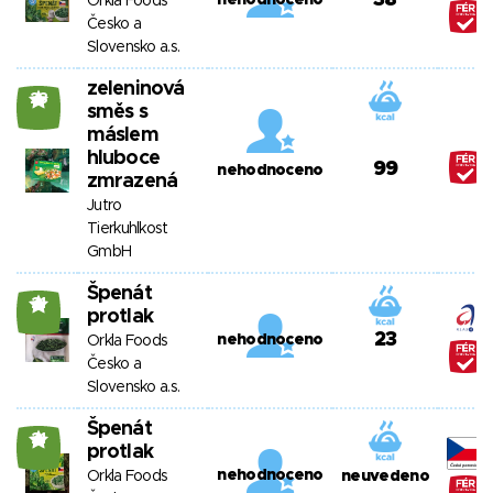
38
nehodnoceno
Orkla Foods
Česko a
Slovensko a.s.
zeleninová
23
směs s
máslem
hluboce
99
nehodnoceno
zmrazená
Jutro
Tierkuhlkost
GmbH
Špenát
21
protlak
23
nehodnoceno
Orkla Foods
Česko a
Slovensko a.s.
Špenát
21
protlak
nehodnoceno
Orkla Foods
neuvedeno