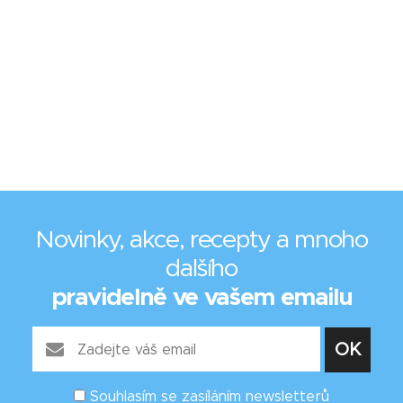
Novinky, akce, recepty a mnoho
dalšího
pravidelně ve vašem emailu
Souhlasím se zasíláním newsletterů