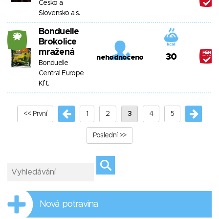
Česko a
Slovensko a.s.
Bonduelle
20
Brokolice
mražená
30
nehodnoceno
Bonduelle
Central Europe
Kft.
<< První
1
2
3
4
5
Poslední >>
Nová potravina