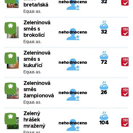
32
nehodnoceno
bretaňská
Equus a.s.
Zeleninová
25
směs s
32
nehodnoceno
brokolicí
Equus a.s.
Zeleninová
25
směs s
72
nehodnoceno
kukuřicí
Equus a.s.
Zeleninová
25
směs
26
nehodnoceno
žampionová
Equus a.s.
Zelený
25
hrášek
104
nehodnoceno
mražený
Equus a.s.