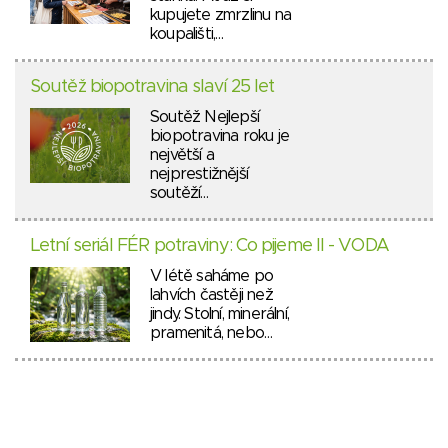
kupujete zmrzlinu na
koupališti,…
Soutěž biopotravina slaví 25 let
Soutěž Nejlepší
biopotravina roku je
největší a
nejprestižnější
soutěží…
Letní seriál FÉR potraviny: Co pijeme II - VODA
V létě saháme po
lahvích častěji než
jindy. Stolní, minerální,
pramenitá, nebo…