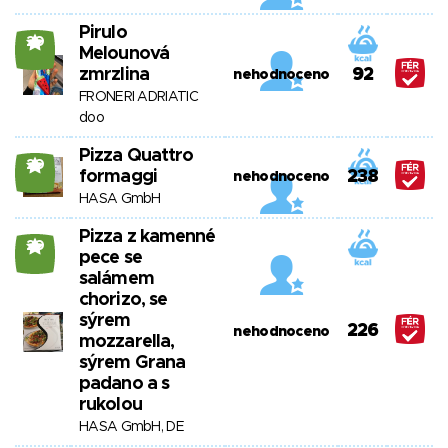
Pirulo
20
Melounová
zmrzlina
92
nehodnoceno
FRONERI ADRIATIC
doo
Pizza Quattro
20
formaggi
238
nehodnoceno
HASA GmbH
Pizza z kamenné
20
pece se
salámem
chorizo, se
sýrem
226
nehodnoceno
mozzarella,
sýrem Grana
padano a s
rukolou
HASA GmbH, DE