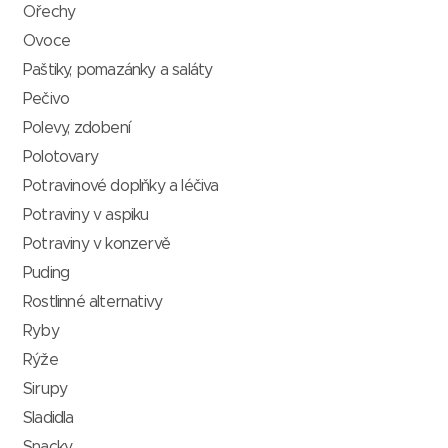
Ořechy
Ovoce
Paštiky, pomazánky a saláty
Pečivo
Polevy, zdobení
Polotovary
Potravinové doplňky a léčiva
Potraviny v aspiku
Potraviny v konzervě
Puding
Rostlinné alternativy
Ryby
Rýže
Sirupy
Sladidla
Snacky