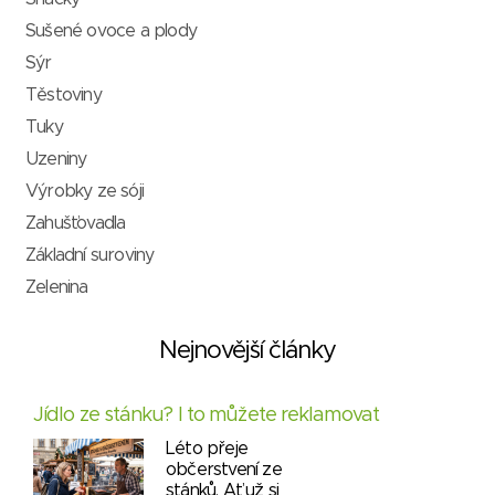
Sušené ovoce a plody
Sýr
Těstoviny
Tuky
Uzeniny
Výrobky ze sóji
Zahušťovadla
Základní suroviny
Zelenina
Nejnovější články
Jídlo ze stánku? I to můžete reklamovat
Léto přeje
občerstvení ze
stánků. Ať už si