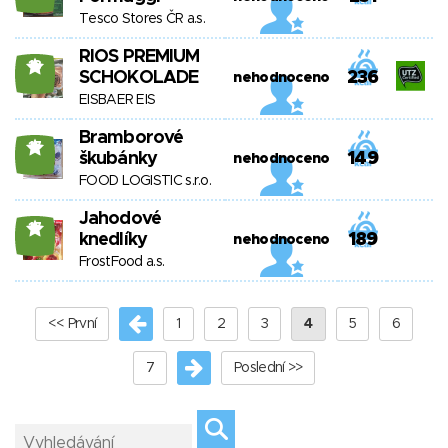
Tesco Stores ČR a.s.
RIOS PREMIUM
18
SCHOKOLADE
236
nehodnoceno
EISBAER EIS
Bramborové
17
škubánky
149
nehodnoceno
FOOD LOGISTIC s.r.o.
Jahodové
17
knedlíky
189
nehodnoceno
FrostFood a.s.
<< První
1
2
3
4
5
6
7
Poslední >>