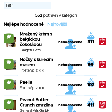
552
potravin v kategorii
Nejlépe hodnocené
Nejnovější
Mražený krém s
20
belgickou
311
nehodnoceno
čokoládou
Häagen-Dazs
Nočky s kuřecím
20
masem
99
nehodnoceno
Frosta Sp. z. o o
Paella
20
102
nehodnoceno
Frosta Sp. z. o o
Peanut Butter
20
Crunch zmrzlina
411
nehodnoceno
General Mills GmbH