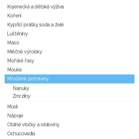
Kojenecká a dětská výživa
Koření
Kypřící prášky, soda a želé
Luštěniny
Maso
Mléčné výrobky
Mořské řasy
Mouka
Mražené potraviny
Nanuky
Zmrzliny
Müsli
Nápoje
Obilné vločky a obiloviny
Ochucovadla