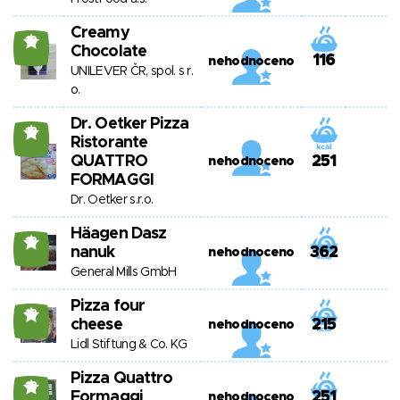
Creamy
18
Chocolate
116
nehodnoceno
UNILEVER ČR, spol. s r.
o.
Dr. Oetker Pizza
18
Ristorante
QUATTRO
251
nehodnoceno
FORMAGGI
Dr. Oetker s.r.o.
Häagen Dasz
18
nanuk
362
nehodnoceno
General Mills GmbH
Pizza four
18
cheese
215
nehodnoceno
Lidl Stiftung & Co. KG
Pizza Quattro
18
Formaggi
251
nehodnoceno