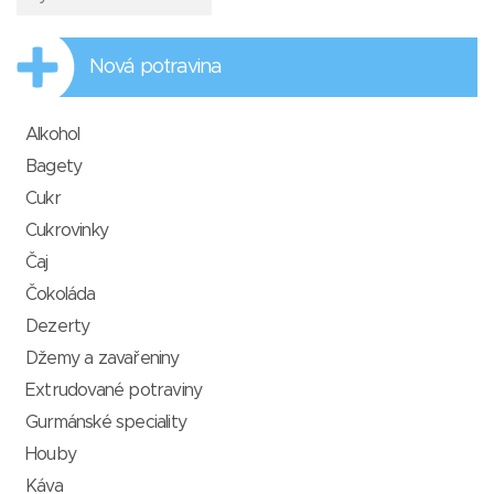
Nová potravina
Alkohol
Bagety
Cukr
Cukrovinky
Čaj
Čokoláda
Dezerty
Džemy a zavařeniny
Extrudované potraviny
Gurmánské speciality
Houby
Káva