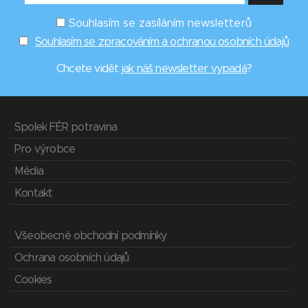
Souhlasím se zasíláním newsletterů
Souhlasím se zpracováním a ochranou osobních údajů
Chcete vidět
jak náš newsletter vypadá
?
Spolek FÉR potravina
Pro výrobce
Média
Kontakt
Všeobecné obchodní podmínky
Ochrana osobních údajů
Cookies