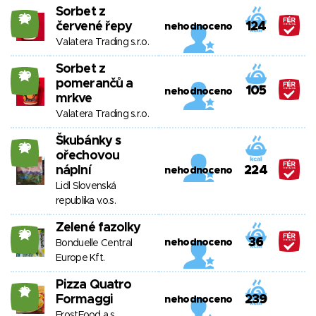
Sorbet z
20
červené řepy
124
nehodnoceno
Valatera Trading s.r.o.
Sorbet z
20
pomerančů a
105
nehodnoceno
mrkve
Valatera Trading s.r.o.
Škubánky s
20
ořechovou
náplní
224
nehodnoceno
Lidl Slovenská
republika v.o.s.
Zelené fazolky
20
36
nehodnoceno
Bonduelle Central
Europe Kft.
Pizza Quatro
19
Formaggi
239
nehodnoceno
FrostFood a.s.