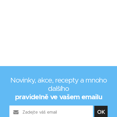
Novinky, akce, recepty a mnoho
dalšího
pravidelně ve vašem emailu