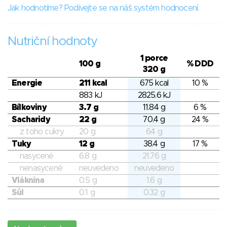
Jak hodnotíme? Podívejte se na náš systém hodnocení.
Nutriční hodnoty
1 porce
100 g
% DDD
320 g
Energie
211 kcal
675 kcal
10 %
883 kJ
2825.6 kJ
Bílkoviny
3.7 g
11.84 g
6 %
Sacharidy
22 g
70.4 g
24 %
z toho cukry
20 g
64 g
Tuky
12 g
38.4 g
17 %
nasycené
6.8 g
21.76 g
nenasycené
neuvedeno
neuvedeno
Vláknina
0.5 g
1.6 g
Sůl
0.1 g
0.32 g