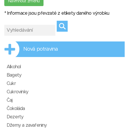
Navrhnout změnu
* Informace jsou převzaté z etikety daného výrobku
Nová potravina
Alkohol
Bagety
Cukr
Cukrovinky
Čaj
Čokoláda
Dezerty
Džemy a zavařeniny