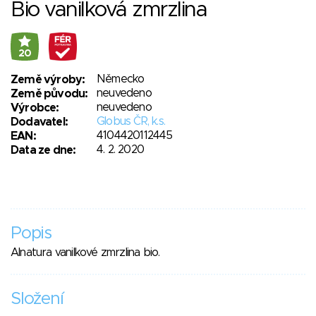
Bio vanilková zmrzlina
20
Německo
Země výroby:
neuvedeno
Země původu:
neuvedeno
Výrobce:
Globus ČR, k.s.
Dodavatel:
4104420112445
EAN:
4. 2. 2020
Data ze dne:
Popis
Alnatura vanilkové zmrzlina bio.
Složení