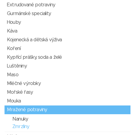
Extrudované potraviny
Gurmánské speciality
Houby
Káva
Kojenecká a dětská výživa
Koření
Kypřící prášky, soda a želé
Luštěniny
Maso
Mléčné výrobky
Mořské řasy
Mouka
Mražené potraviny
Nanuky
Zmrzliny