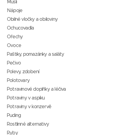
Müsli
Nápoje
Obilné vločky a obiloviny
Ochucovadla
Ořechy
Ovoce
Paštiky, pomazánky a saláty
Pečivo
Polevy, zdobení
Polotovary
Potravinové doplňky a léčiva
Potraviny v aspiku
Potraviny v konzervě
Puding
Rostlinné alternativy
Ryby