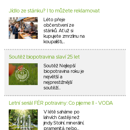
Jídlo ze stánku? I to můžete reklamovat
Léto přeje
občerstvení ze
stánků. Ať už si
kupujete zmrzlinu na
koupališti,…
Soutěž biopotravina slaví 25 let
Soutěž Nejlepší
biopotravina roku je
největší a
nejprestižnější
soutěží…
Letní seriál FÉR potraviny: Co pijeme II - VODA
V létě saháme po
lahvích častěji než
jindy. Stolní, minerální,
pramenitá, nebo…