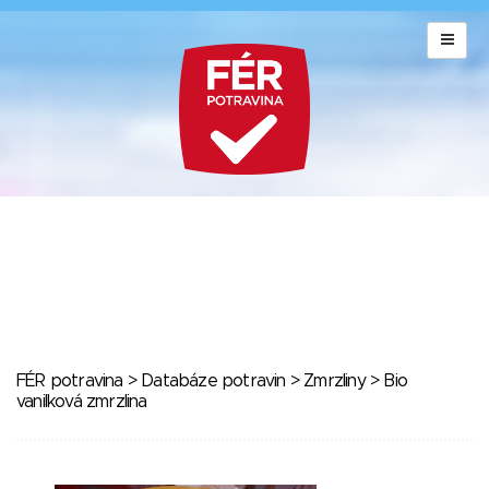
FÉR potravina
>
Databáze potravin
>
Zmrzliny
> Bio
vanilková zmrzlina