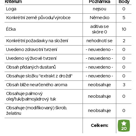
Kritérium
Poznámka
Body
Loga
nejsou
0
Konkrétní země původu/výrobce
Německo
5
aditiva se
Éčka
10
skóre 0
Konkrétní požadavky na složení
nehodnotí se
2
Uvedeno zdravotní tvrzení
- neuvedeno -
0
Uvedeno výživové tvrzení
- neuvedeno -
0
Obsah přidaných dusitanů
- neuvedeno -
0
Obsahuje složku "extrakt z droždí"
- neuvedeno -
0
Obsah blíže neurčeného aroma
neobsahuje
3
Obsahuje palmový
neobsahuje
0
olej/tuk/palmojádrový tuk
Obsahuje (modifikovaný) škrob,
neobsahuje
0
želatinu
Celkem:
20