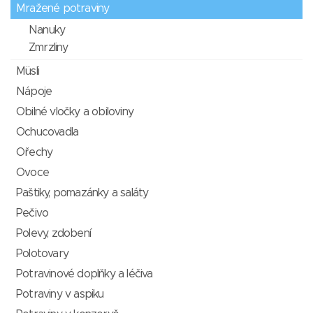
Mražené potraviny
Nanuky
Zmrzliny
Müsli
Nápoje
Obilné vločky a obiloviny
Ochucovadla
Ořechy
Ovoce
Paštiky, pomazánky a saláty
Pečivo
Polevy, zdobení
Polotovary
Potravinové doplňky a léčiva
Potraviny v aspiku