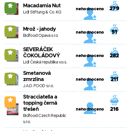
Macadamia Nut
15
279
nehodnoceno
Lidl Stiftung & Co. KG
Mrož - jahody
13
51
nehodnoceno
Bidfood Opava s.r.o
SEVERÁČEK
10
ČOKOLÁDOVÝ
282
nehodnoceno
Lidl Česká republika v.o.s.
Smetanová
10
zmrzlina
211
nehodnoceno
J.A.D. FOOD s.r.o.
Stracciatella a
4
topping černá
třešeň
216
nehodnoceno
Bidfood Czech Republic
s.r.o.