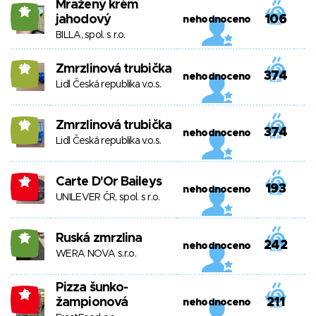
Mražený krém
16
jahodový
106
nehodnoceno
BILLA, spol. s r.o.
Zmrzlinová trubička
10
374
nehodnoceno
Lidl Česká republika v.o.s.
Zmrzlinová trubička
10
374
nehodnoceno
Lidl Česká republika v.o.s.
Carte D'Or Baileys
-3
193
nehodnoceno
UNILEVER ČR, spol. s r.o.
Ruská zmrzlina
16
242
nehodnoceno
WERA NOVA s.r.o.
Pizza šunko-
-2
žampionová
211
nehodnoceno