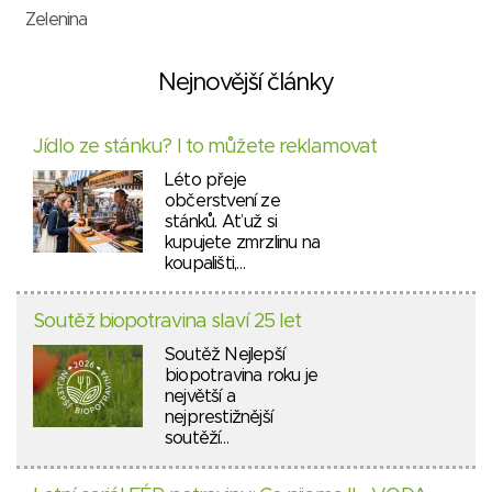
Zelenina
Nejnovější články
Jídlo ze stánku? I to můžete reklamovat
Léto přeje
občerstvení ze
stánků. Ať už si
kupujete zmrzlinu na
koupališti,…
Soutěž biopotravina slaví 25 let
Soutěž Nejlepší
biopotravina roku je
největší a
nejprestižnější
soutěží…