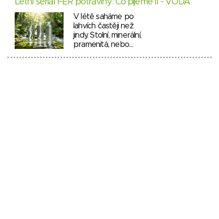
Letní seriál FÉR potraviny: Co pijeme II - VODA
V létě saháme po
lahvích častěji než
jindy. Stolní, minerální,
pramenitá, nebo…