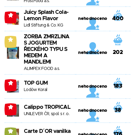
FrostFood a.s.
Juicy Splash Cola-
-4
Lemon Flavor
400
nehodnoceno
Lidl Stiftung & Co. KG
ZORBA ZMRZLINA
5
S JOGURTEM
ŘECKÉHO TYPU S
202
nehodnoceno
MEDEM A
MANDLEMI
ALIMPEX FOOD a.s.
TOP GUM
-1
183
nehodnoceno
Lodów Koral
Calippo TROPICAL
-3
38
nehodnoceno
UNILEVER ČR, spol. s r. o.
Carte D´OR vanilka
10
176
nehodnoceno