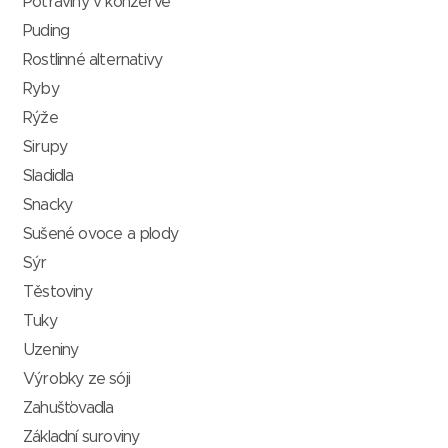
Potraviny v konzervě
Puding
Rostlinné alternativy
Ryby
Rýže
Sirupy
Sladidla
Snacky
Sušené ovoce a plody
Sýr
Těstoviny
Tuky
Uzeniny
Výrobky ze sóji
Zahušťovadla
Základní suroviny