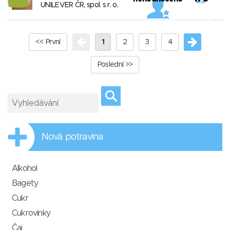
UNILEVER ČR, spol. s r. o.
<< První
1
2
3
4
Poslední >>
Nová potravina
Alkohol
Bagety
Cukr
Cukrovinky
Čaj