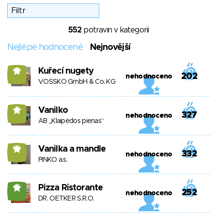
552
potravin v kategorii
Nejlépe hodnocené
Nejnovější
Kuřecí nugety
13
202
nehodnoceno
VOSSKO GmbH & Co. KG
Vanilko
11
327
nehodnoceno
AB „Klaipėdos pienas“
Vanilka a mandle
10
332
nehodnoceno
PINKO a.s.
Pizza Ristorante
15
252
nehodnoceno
DR. OETKER S.R.O.