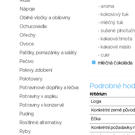
Müsli
- aroma
Nápoje
- kokosový tuk
Obilné vločky a obiloviny
- mléčný tuk
Ochucovadla
- sušené plnotuč
Ořechy
- kakaová hmota
Ovoce
- kakaové máslo
Paštiky, pomazánky a saláty
- cukr
Pečivo
mléčná čokoláda
Polevy, zdobení
Polotovary
Podrobné hod
Potravinové doplňky a léčiva
Kritérium
Potraviny v aspiku
Loga
Potraviny v konzervě
Konkrétní země půvo
Puding
Éčka
Rostlinné alternativy
Konkrétní požadavky n
Ryby