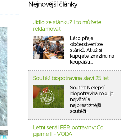
Nejnovější články
Jídlo ze stánku? I to můžete
reklamovat
Léto přeje
občerstvení ze
stánků. Ať už si
kupujete zmrzlinu na
koupališti,…
Soutěž biopotravina slaví 25 let
Soutěž Nejlepší
biopotravina roku je
největší a
nejprestižnější
soutěží…
Letní seriál FÉR potraviny: Co
pijeme II - VODA