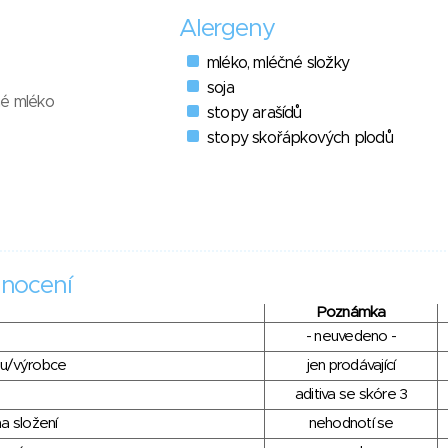
Alergeny
mléko, mléčné složky
soja
né mléko
stopy arašídů
stopy skořápkových plodů
nocení
Poznámka
- neuvedeno -
du/výrobce
jen prodávající
aditiva se skóre 3
a složení
nehodnotí se