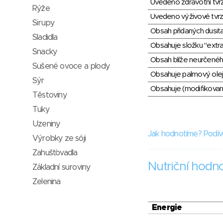
Uvedeno zdravotní tvr
Rýže
Uvedeno výživové tvrz
Sirupy
Obsah přidaných dusit
Sladidla
Obsahuje složku "extra
Snacky
Obsah blíže neurčené
Sušené ovoce a plody
Obsahuje palmový olej
Sýr
Obsahuje (modifikovaný
Těstoviny
Tuky
Uzeniny
Jak hodnotíme? Podív
Výrobky ze sóji
Zahušťovadla
Nutriční hodn
Základní suroviny
Zelenina
Energie