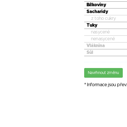
Bílkoviny
Sacharidy
z toho cukry
Tuky
nasycené
nenasycené
Vláknina
Sůl
Navrhnout změnu
* Informace jsou pře