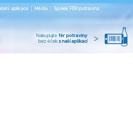
bilní aplikace
Média
Spolek FÉR potravina
Nakupujte
fér potraviny
>
bez éček
s naší aplikací