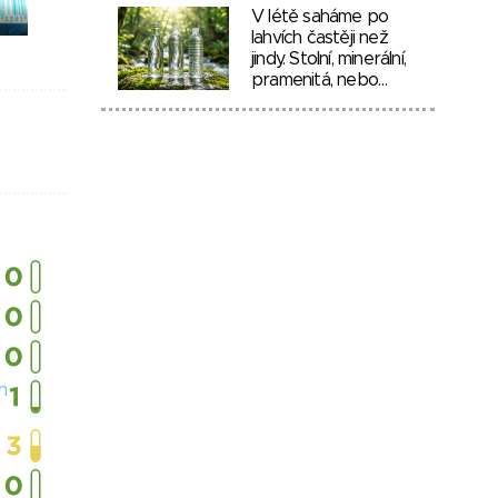
V létě saháme po
lahvích častěji než
jindy. Stolní, minerální,
pramenitá, nebo…
h