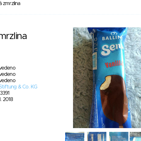
á zmrzlina
mrzlina
vedeno
vedeno
vedeno
 Stiftung & Co. KG
13391
11. 2018