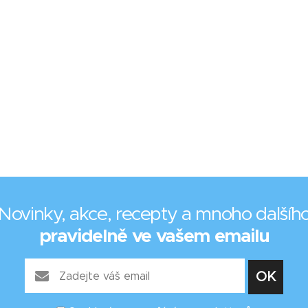
Novinky, akce, recepty a mnoho dalšíh
pravidelně ve vašem emailu