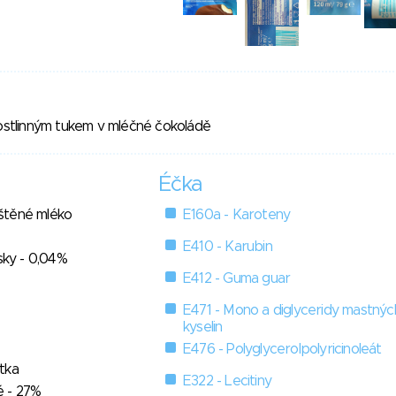
rostlinným tukem v mléčné čokoládě
Éčka
štěné mléko
E160a - Karoteny
E410 - Karubin
usky - 0,04%
E412 - Guma guar
E471 - Mono a diglyceridy mastnýc
kyselin
E476 - Polyglycerolpolyricinoleát
tka
E322 - Lecitiny
é - 27%