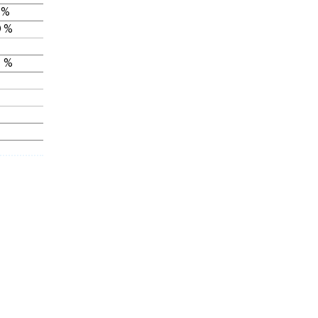
 %
 %
 %