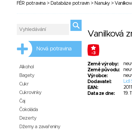
FÉR potravina
>
Databáze potravin
>
Nanuky
> Vanilkov
Vanilková z
Nová potravina
-3
neu
Země výroby:
Alkohol
neu
Země původu:
Bagety
neu
Výrobce:
Lidl
Dodavatel:
Cukr
201
EAN:
Cukrovinky
19. 
Data ze dne:
Čaj
Čokoláda
Dezerty
Džemy a zavařeniny