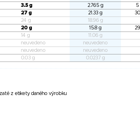
3.5 g
2.765 g
5
27 g
21.33 g
30
24 g
18.96 g
20 g
15.8 g
29
14 g
11.06 g
neuvedeno
neuvedeno
neuvedeno
neuvedeno
0.03 g
0.0237 g
vzaté z etikety daného výrobku