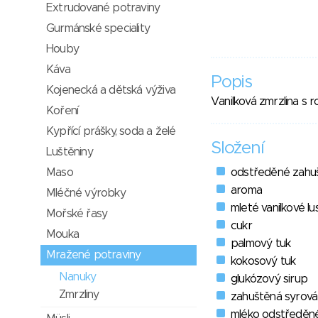
Extrudované potraviny
Gurmánské speciality
Houby
Káva
Popis
Kojenecká a dětská výživa
Vanilková zmrzlina s 
Koření
Kypřící prášky, soda a želé
Složení
Luštěniny
Maso
odstředěné zahu
aroma
Mléčné výrobky
mleté vanilkové l
Mořské řasy
cukr
Mouka
palmový tuk
Mražené potraviny
kokosový tuk
Nanuky
glukózový sirup
Zmrzliny
zahuštěná syrová
mléko odstředěn