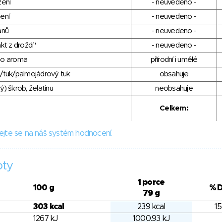
zení
- neuvedeno -
ení
- neuvedeno -
anů
- neuvedeno -
kt z droždí"
- neuvedeno -
ho aroma
přírodní i umělé
/tuk/palmojádrový tuk
obsahuje
) škrob, želatinu
neobsahuje
Celkem:
ejte se na náš systém hodnocení.
oty
1 porce
100 g
% 
79 g
303 kcal
239 kcal
15
1267 kJ
1000.93 kJ