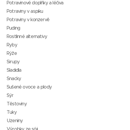
Potravinové doplňky a léčiva
Potraviny v aspiku
Potraviny v konzervě
Puding
Rostlinné alternativy
Ryby
Rýže
Sirupy
Sladidla
Snacky
Sušené ovoce a plody
Sýr
Těstoviny
Tuky
Uzeniny
Výrobky ze sóji