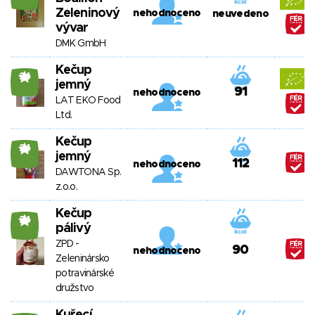
Zeleninový
nehodnoceno
neuvedeno
vývar
DMK GmbH
Kečup
24
jemný
91
nehodnoceno
LAT EKO Food
Ltd.
Kečup
24
jemný
112
nehodnoceno
DAWTONA Sp.
z.o.o.
Kečup
24
pálivý
ZPD -
90
nehodnoceno
Zeleninársko
potravinárské
družstvo