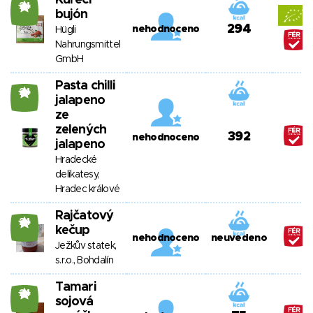
Kuřecí
24
bujón
294
nehodnoceno
Hügli
Nahrungsmittel
GmbH
Pasta chilli
24
jalapeno
ze
zelených
392
nehodnoceno
jalapeno
Hradecké
delikatesy,
Hradec králové
Rajčatový
24
kečup
nehodnoceno
neuvedeno
Ježkův statek,
s.r.o., Bohdalín
Tamari
24
sojová