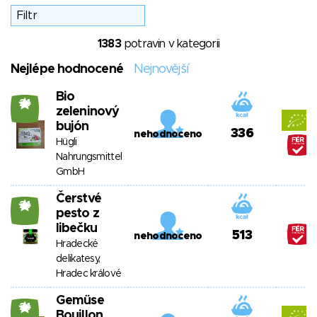
1383
potravin v kategorii
Nejlépe hodnocené
Nejnovější
Bio
24
zeleninový
bujón
336
nehodnoceno
Hügli
Nahrungsmittel
GmbH
Čerstvé
24
pesto z
libečku
513
nehodnoceno
Hradecké
delikatesy,
Hradec králové
Gemüse
24
Bouillon