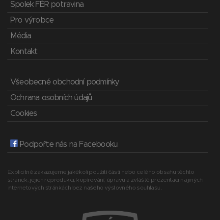
Spolek FÉR potravina
Pro výrobce
Média
Kontakt
Všeobecné obchodní podmínky
Ochrana osobních údajů
Cookies
Podpořte nás na Facebooku
Explicitně zakazujeme jakékoli použití části nebo celého obsahu těchto
stránek, jejich reprodukci, kopírování, úpravu a zvláště prezentaci na jiných
internetových stránkách bez našeho výslovného souhlasu.