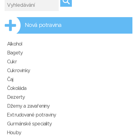
Nová potravina
Alkohol
Bagety
Cukr
Cukrovinky
Čaj
Čokoláda
Dezerty
Džemy a zavařeniny
Extrudované potraviny
Gurmánské speciality
Houby