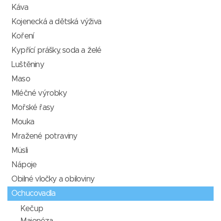
Káva
Kojenecká a dětská výživa
Koření
Kypřící prášky, soda a želé
Luštěniny
Maso
Mléčné výrobky
Mořské řasy
Mouka
Mražené potraviny
Müsli
Nápoje
Obilné vločky a obiloviny
Ochucovadla
Kečup