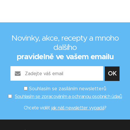
Novinky, akce, recepty a mnoho
dalšího
pravidelně ve vašem emailu
Souhlasím se zasíláním newsletterů
Souhlasím se zpracováním a ochranou osobních údajů
Chcete vidět
jak náš newsletter vypadá
?