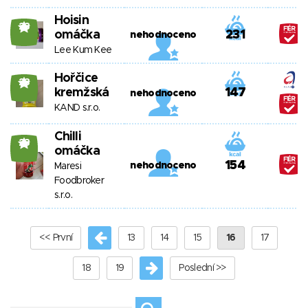
Hoisin
23
omáčka
231
nehodnoceno
Lee Kum Kee
Hořčice
23
kremžská
147
nehodnoceno
KAND s.r.o.
Chilli
23
omáčka
154
nehodnoceno
Maresi
Foodbroker
s.r.o.
<< První
13
14
15
16
17
18
19
Poslední >>