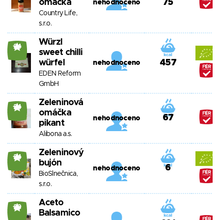
omáčka
75
nehodnoceno
Country Life,
s.r.o.
Würzl
24
sweet chilli
würfel
457
nehodnoceno
EDEN Reform
GmbH
Zeleninová
24
omáčka
67
nehodnoceno
pikant
Alibona a.s.
Zeleninový
24
bujón
6
nehodnoceno
BioSlnečnica,
s.r.o.
Aceto
23
Balsamico