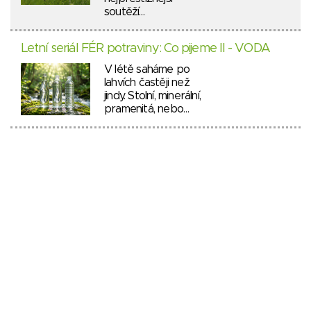
soutěží…
Letní seriál FÉR potraviny: Co pijeme II - VODA
V létě saháme po
lahvích častěji než
jindy. Stolní, minerální,
pramenitá, nebo…