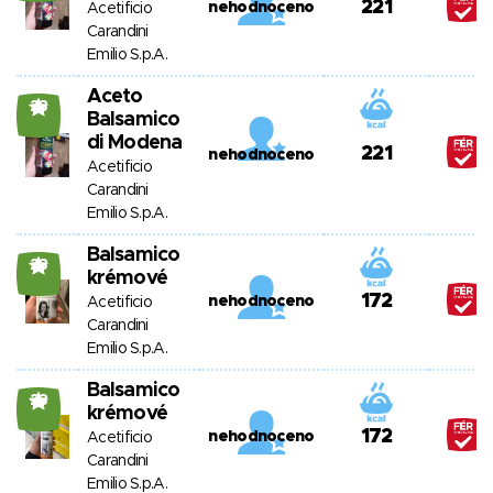
221
nehodnoceno
Acetificio
Carandini
Emilio S.p.A.
Aceto
23
Balsamico
di Modena
221
nehodnoceno
Acetificio
Carandini
Emilio S.p.A.
Balsamico
23
krémové
172
nehodnoceno
Acetificio
Carandini
Emilio S.p.A.
Balsamico
23
krémové
172
nehodnoceno
Acetificio
Carandini
Emilio S.p.A.