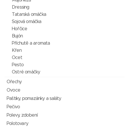
Majonéza
Dressing
Tatarská omáčka
Sojová omáčka
Hořčice
Bujón
Příchutě a aromata
Křen
Ocet
Pesto
Ostré omáčky
Ořechy
Ovoce
Paštiky, pomazánky a saláty
Pečivo
Polevy, zdobení
Polotovary