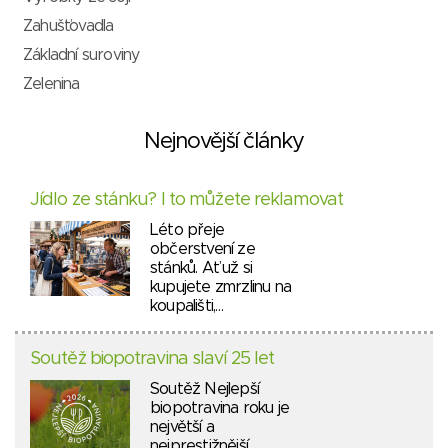
Zahušťovadla
Základní suroviny
Zelenina
Nejnovější články
Jídlo ze stánku? I to můžete reklamovat
Léto přeje
občerstvení ze
stánků. Ať už si
kupujete zmrzlinu na
koupališti,…
Soutěž biopotravina slaví 25 let
Soutěž Nejlepší
biopotravina roku je
největší a
nejprestižnější