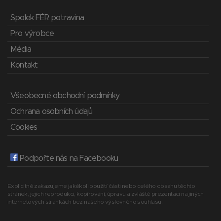
Spolek FÉR potravina
Pro výrobce
Média
Kontakt
Všeobecné obchodní podmínky
Ochrana osobních údajů
Cookies
Podpořte nás na Facebooku
Explicitně zakazujeme jakékoli použití části nebo celého obsahu těchto
stránek, jejich reprodukci, kopírování, úpravu a zvláště prezentaci na jiných
internetových stránkách bez našeho výslovného souhlasu.