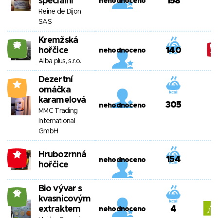
speciální
158
nehodnoceno
Reine de Dijon
SAS
Kremžská
26
hořčice
140
nehodnoceno
Alba plus, s.r.o.
Dezertní
1
omáčka
karamelová
305
nehodnoceno
MMC Trading
International
GmbH
Hrubozrnná
-3
154
nehodnoceno
hořčice
Bio vývar s
19
kvasnicovým
extraktem
4
nehodnoceno