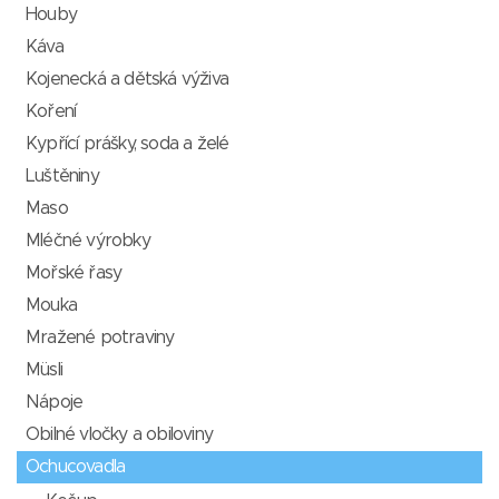
Houby
Káva
Kojenecká a dětská výživa
Koření
Kypřící prášky, soda a želé
Luštěniny
Maso
Mléčné výrobky
Mořské řasy
Mouka
Mražené potraviny
Müsli
Nápoje
Obilné vločky a obiloviny
Ochucovadla