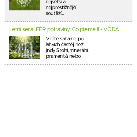
největší a
nejprestižnější
soutěží…
Letní seriál FÉR potraviny: Co pijeme II - VODA
V létě saháme po
lahvích častěji než
jindy. Stolní, minerální,
pramenitá, nebo…