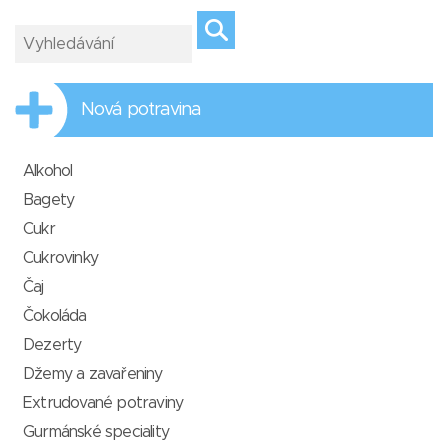
Nová potravina
Alkohol
Bagety
Cukr
Cukrovinky
Čaj
Čokoláda
Dezerty
Džemy a zavařeniny
Extrudované potraviny
Gurmánské speciality