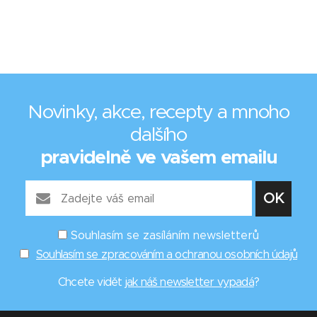
Novinky, akce, recepty a mnoho
dalšího
pravidelně ve vašem emailu
Souhlasím se zasíláním newsletterů
Souhlasím se zpracováním a ochranou osobních údajů
Chcete vidět
jak náš newsletter vypadá
?