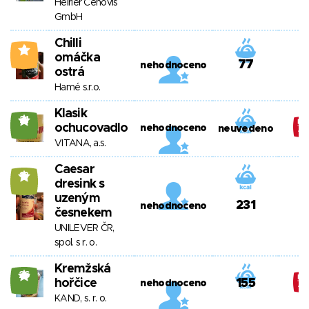
Heirler Cenovis
GmbH
Chilli
4
omáčka
77
nehodnoceno
ostrá
Hamé s.r.o.
Klasik
21
ochucovadlo
nehodnoceno
neuvedeno
VITANA, a.s.
Caesar
13
dresink s
uzeným
231
nehodnoceno
česnekem
UNILEVER ČR,
spol. s r. o.
Kremžská
26
hořčice
155
nehodnoceno
KAND, s. r. o.