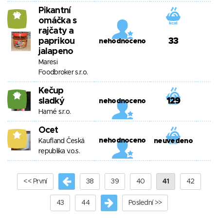
Pikantní
10
omáčka s
rajčaty a
paprikou
33
nehodnoceno
jalapeno
Maresi
Foodbroker s.r.o.
Kečup
18
sladký
129
nehodnoceno
Hamé s.r.o.
Ocet
9
nehodnoceno
Kaufland Česká
neuvedeno
republika v.o.s.
<< První
38
39
40
41
42
43
44
Poslední >>