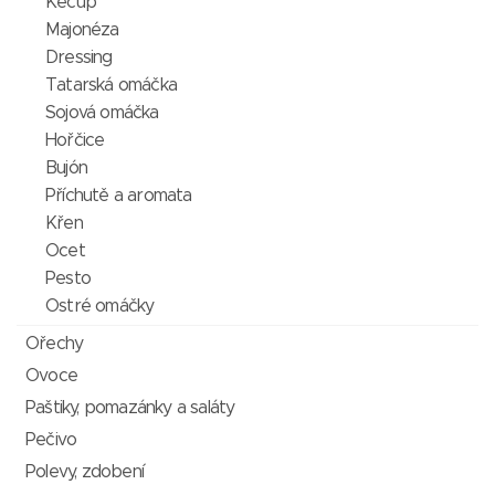
Kečup
Majonéza
Dressing
Tatarská omáčka
Sojová omáčka
Hořčice
Bujón
Příchutě a aromata
Křen
Ocet
Pesto
Ostré omáčky
Ořechy
Ovoce
Paštiky, pomazánky a saláty
Pečivo
Polevy, zdobení