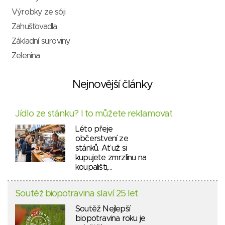
Výrobky ze sóji
Zahušťovadla
Základní suroviny
Zelenina
Nejnovější články
Jídlo ze stánku? I to můžete reklamovat
Léto přeje
občerstvení ze
stánků. Ať už si
kupujete zmrzlinu na
koupališti,…
Soutěž biopotravina slaví 25 let
Soutěž Nejlepší
biopotravina roku je