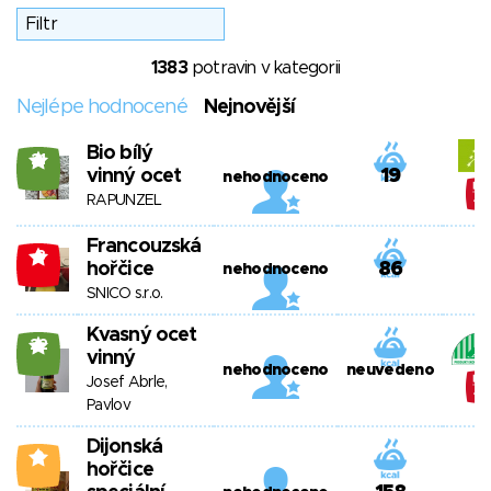
1383
potravin v kategorii
Nejlépe hodnocené
Nejnovější
Bio bílý
21
vinný ocet
19
nehodnoceno
RAPUNZEL
Francouzská
-3
hořčice
86
nehodnoceno
SNICO s.r.o.
Kvasný ocet
22
vinný
nehodnoceno
neuvedeno
Josef Abrle,
Pavlov
Dijonská
0
hořčice