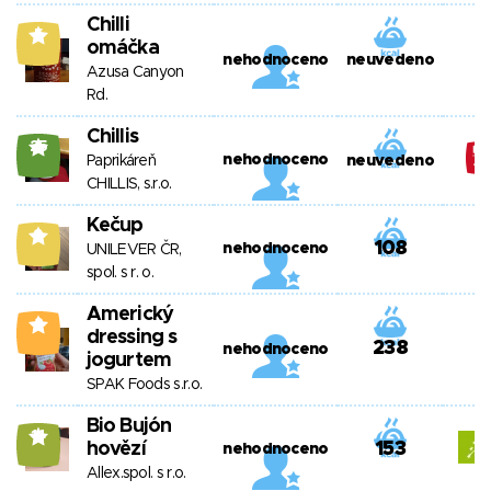
Chilli
5
omáčka
nehodnoceno
neuvedeno
Azusa Canyon
Rd.
Chillis
25
nehodnoceno
Paprikáreň
neuvedeno
CHILLIS, s.r.o.
Kečup
9
108
nehodnoceno
UNILEVER ČR,
spol. s r. o.
Americký
2
dressing s
238
nehodnoceno
jogurtem
SPAK Foods s.r.o.
Bio Bujón
14
hovězí
153
nehodnoceno
Allex.spol. s r.o.