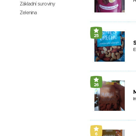
H
Základní suroviny
Zelenina
25
E
26
I
6