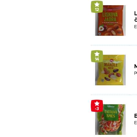
12
L
č
E
14
P
-3
E