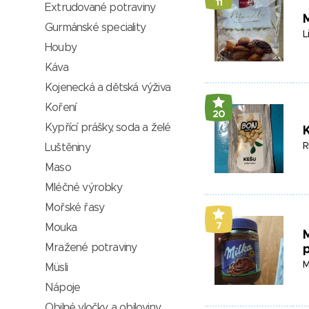
11
Extrudované potraviny
M
Gurmánské speciality
L
Houby
Káva
Kojenecká a dětská výživa
Koření
20
Kypřící prášky, soda a želé
R
Luštěniny
Maso
Mléčné výrobky
Mořské řasy
7
Mouka
M
Mražené potraviny
M
Müsli
Nápoje
Obilné vločky a obiloviny