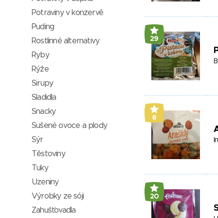
Potraviny v konzervě
Puding
29
Rostlinné alternativy
P
Ryby
Be
Rýže
Sirupy
Sladidla
Snacky
6
Sušené ovoce a plody
Sýr
I
Těstoviny
Tuky
Uzeniny
Výrobky ze sóji
20
S
Zahušťovadla