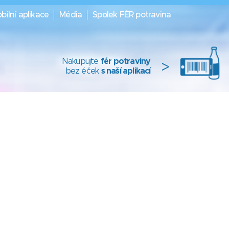
bilní aplikace
Média
Spolek FÉR potravina
Nakupujte
fér potraviny
>
bez éček
s naší aplikací