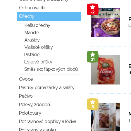
Ochucovadla
-2
Ořechy
P
Kešu ořechy
L
Mandle
Arašídy
Vlašské oříšky
Pistácie
21
Lískové oříšky
B
Směs skořápkových plodů
d
Ovoce
Paštiky, pomazánky a saláty
Pečivo
Polevy, zdobení
8
Polotovary
M
T
Potravinové doplňky a léčiva
Potraviny v aspiku