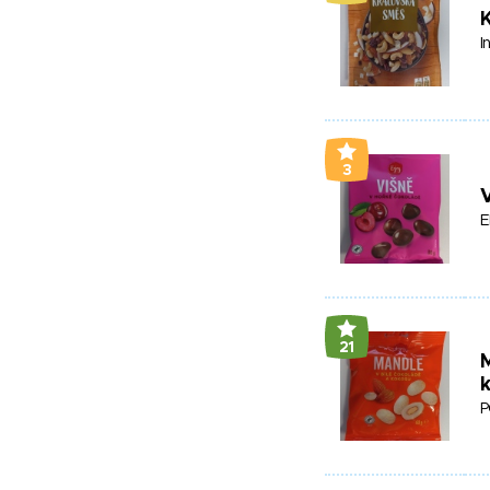
I
3
V
E
21
M
P