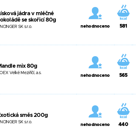
ísková jádra v mléčné
okoládě se skořicí 80g
581
nehodnoceno
NCINGER SK s.r.o.
Mandle mix 80g
OEX Velké Meziříčí, a.s.
565
nehodnoceno
Exotická směs 200g
NCINGER SK s.r.o.
440
nehodnoceno