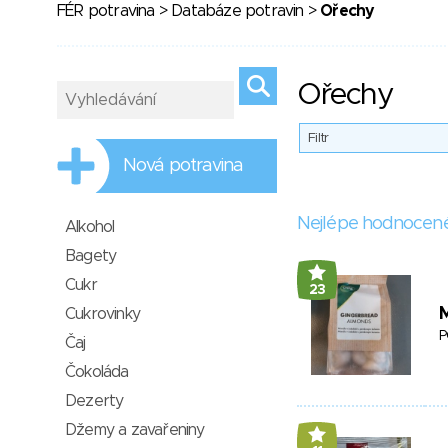
FÉR potravina
>
Databáze potravin
>
Ořechy
Ořechy
Filtr
Nová potravina
Nejlépe hodnocen
Alkohol
Bagety
Cukr
23
Cukrovinky
P
Čaj
Čokoláda
Dezerty
Džemy a zavařeniny