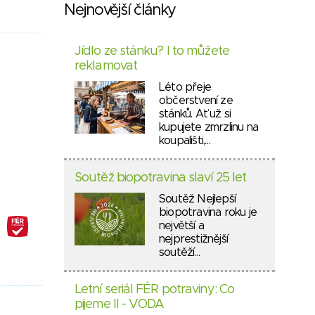
Nejnovější články
Jídlo ze stánku? I to můžete
reklamovat
Léto přeje
občerstvení ze
stánků. Ať už si
kupujete zmrzlinu na
koupališti,…
Soutěž biopotravina slaví 25 let
Soutěž Nejlepší
biopotravina roku je
největší a
nejprestižnější
soutěží…
Letní seriál FÉR potraviny: Co
pijeme II - VODA