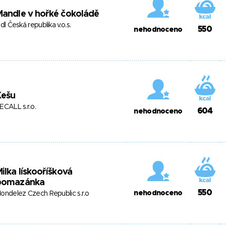
andle v hořké čokoládě
idl Česká republika v.o.s.
550
nehodnoceno
Kešu
ECALL s.r.o.
604
nehodnoceno
ilka lískooříšková
pomazánka
550
nehodnoceno
ondelez Czech Republic s.r.o