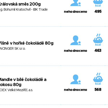
Královská směs 200g
ng. Bohumil Kratochvíl - IBK Trade
495
nehodnoceno
išně v hořké čokoládě 80g
NCINGER SK s.r.o.
463
nehodnoceno
andle v bílé čokoládě a
kokosu 80g
568
nehodnoceno
OEX Velké Meziříčí, a.s.