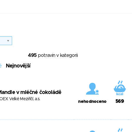
495
potravin v kategorii
é
Nejnovější
Mandle v mléčné čokoládě
OEX Velké Meziříčí, a.s.
569
nehodnoceno