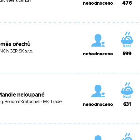
.M. Weihs GmbH
476
nehodnoceno
Směs ořechů
NCINGER SK s.r.o.
599
nehodnoceno
Mandle neloupané
ng. Bohumil Kratochvíl - IBK Trade
631
nehodnoceno