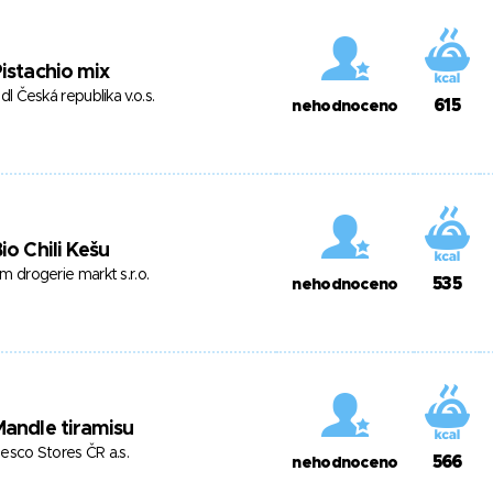
istachio mix
idl Česká republika v.o.s.
615
nehodnoceno
io Chili Kešu
m drogerie markt s.r.o.
535
nehodnoceno
andle tiramisu
esco Stores ČR a.s.
566
nehodnoceno