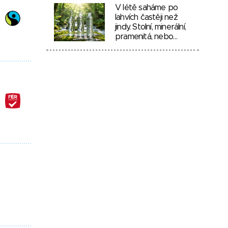
V létě saháme po
lahvích častěji než
jindy. Stolní, minerální,
pramenitá, nebo…