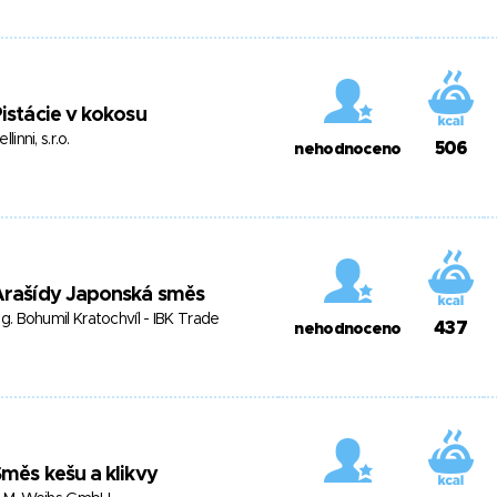
istácie v kokosu
llinni, s.r.o.
506
nehodnoceno
Arašídy Japonská směs
ng. Bohumil Kratochvíl - IBK Trade
437
nehodnoceno
měs kešu a klikvy