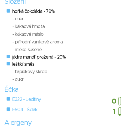
Složení
hořká čokoláda - 79%
- cukr
- kakaová hmota
- kakaové máslo
- přírodní vanilkové aroma
- mléko sušené
jádra mandlí pražená - 20%
leštící směs
- tapiokový škrob
- cukr
Éčka
E322 - Lecitiny
E904 - Šelak
Alergeny