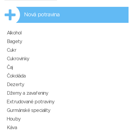
Nová potravina
Alkohol
Bagety
Cukr
Cukrovinky
Čaj
Čokoláda
Dezerty
Džemy a zavařeniny
Extrudované potraviny
Gurmánské speciality
Houby
Káva