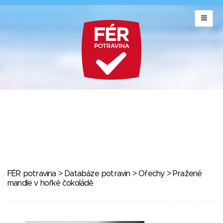
FÉR potravina
>
Databáze potravin
>
Ořechy
> Pražené
mandle v hořké čokoládě