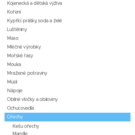
Kojenecká a dětská výživa
Koření
Kypřící prášky, soda a želé
Luštěniny
Maso
Mléčné výrobky
Mořské řasy
Mouka
Mražené potraviny
Müsli
Nápoje
Obilné vločky a obiloviny
Ochucovadla
Ořechy
Kešu ořechy
Mandle