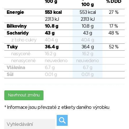
100 g
% DDD
100 g
Energie
553 kcal
553 kcal
27 %
2313 kJ
2313 kJ
Bílkoviny
10.8 g
10.8 g
17 %
Sacharidy
43 g
43 g
48 %
z toho cukry
40.4 g
40.4 g
Tuky
36.4 g
36.4 g
52 %
nasycené
16.2 g
16.2 g
nenasycené
neuvedeno
neuvedeno
Vláknina
6.7 g
6.7 g
Sůl
0.01 g
0.01 g
Navrhnout změnu
* Informace jsou převzaté z etikety daného výrobku