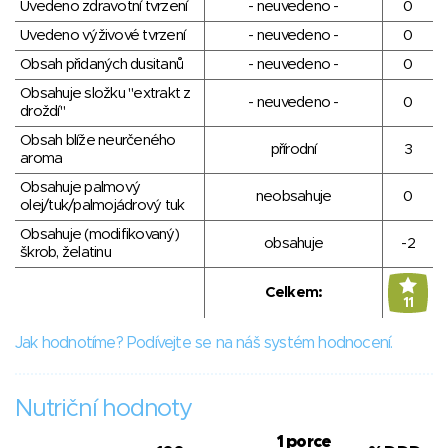
Uvedeno zdravotní tvrzení
- neuvedeno -
0
Uvedeno výživové tvrzení
- neuvedeno -
0
Obsah přidaných dusitanů
- neuvedeno -
0
Obsahuje složku "extrakt z
- neuvedeno -
0
droždí"
Obsah blíže neurčeného
přírodní
3
aroma
Obsahuje palmový
neobsahuje
0
olej/tuk/palmojádrový tuk
Obsahuje (modifikovaný)
obsahuje
-2
škrob, želatinu
Celkem:
11
Jak hodnotíme? Podívejte se na náš systém hodnocení.
Nutriční hodnoty
1 porce