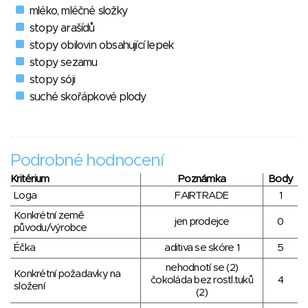
mléko, mléčné složky
stopy arašídů
stopy obilovin obsahující lepek
stopy sezamu
stopy sóji
suché skořápkové plody
Podrobné hodnocení
Kritérium
Poznámka
Body
Loga
FAIRTRADE
1
Konkrétní země
jen prodejce
0
původu/výrobce
Éčka
aditiva se skóre 1
5
nehodnotí se (2)
Konkrétní požadavky na
čokoláda bez rostl.tuků
4
složení
(2)