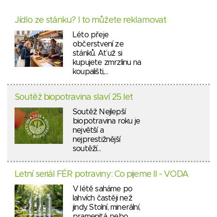
Jídlo ze stánku? I to můžete reklamovat
Léto přeje
občerstvení ze
stánků. Ať už si
kupujete zmrzlinu na
koupališti,…
Soutěž biopotravina slaví 25 let
Soutěž Nejlepší
biopotravina roku je
největší a
nejprestižnější
soutěží…
Letní seriál FÉR potraviny: Co pijeme II - VODA
V létě saháme po
lahvích častěji než
jindy. Stolní, minerální,
pramenitá, nebo…