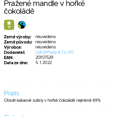
Pražené mandle v hořké
čokoládě
11
neuvedeno
Země výroby:
neuvedeno
Země původu:
neuvedeno
Výrobce:
Lidl Stiftung & Co. KG
Dodavatel:
20107529
EAN:
5. 1. 2022
Data ze dne:
Popis
Obsah kakaové sušiny v hořké čokoládě nejméně 49%