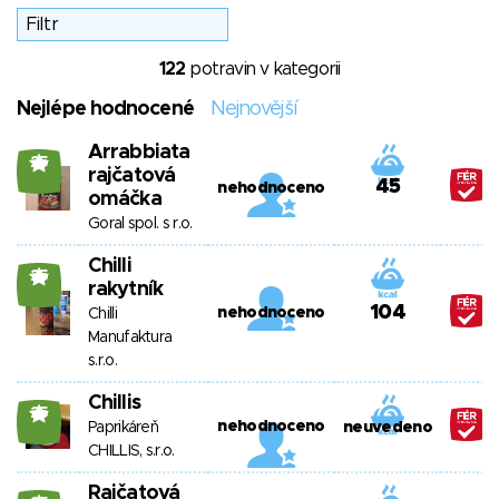
122
potravin v kategorii
Nejlépe hodnocené
Nejnovější
Arrabbiata
25
rajčatová
45
nehodnoceno
omáčka
Goral spol. s r.o.
Chilli
25
rakytník
104
nehodnoceno
Chilli
Manufaktura
s.r.o.
Chillis
25
nehodnoceno
Paprikáreň
neuvedeno
CHILLIS, s.r.o.
Rajčatová