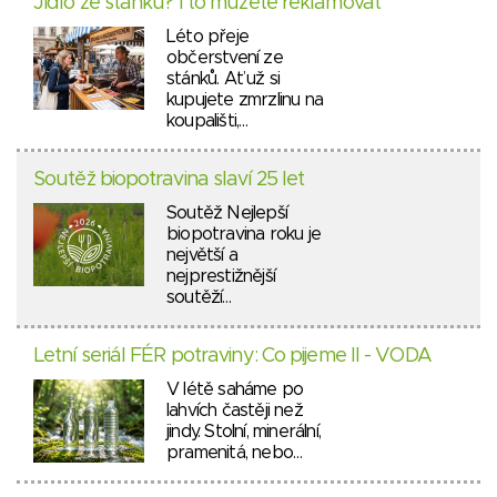
Jídlo ze stánku? I to můžete reklamovat
Léto přeje
občerstvení ze
stánků. Ať už si
kupujete zmrzlinu na
koupališti,…
Soutěž biopotravina slaví 25 let
Soutěž Nejlepší
biopotravina roku je
největší a
nejprestižnější
soutěží…
Letní seriál FÉR potraviny: Co pijeme II - VODA
V létě saháme po
lahvích častěji než
jindy. Stolní, minerální,
pramenitá, nebo…