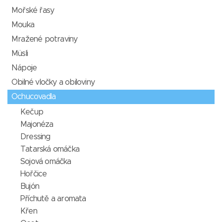
Mořské řasy
Mouka
Mražené potraviny
Müsli
Nápoje
Obilné vločky a obiloviny
Ochucovadla
Kečup
Majonéza
Dressing
Tatarská omáčka
Sojová omáčka
Hořčice
Bujón
Příchutě a aromata
Křen