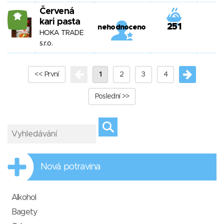
Červená
18
kari pasta
251
nehodnoceno
HOKA TRADE
s.r.o.
<< První
1
2
3
4
Poslední >>
Nová potravina
Alkohol
Bagety