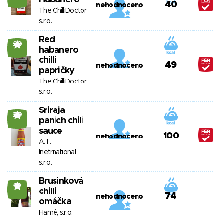
Habanero
40
nehodnoceno
The ChilliDoctor
s.r.o.
Red
20
habanero
chilli
49
nehodnoceno
papričky
The ChilliDoctor
s.r.o.
Sriraja
20
panich chili
sauce
100
nehodnoceno
A.T.
Inetrnational
s.r.o.
Brusinková
19
chilli
74
nehodnoceno
omáčka
Hamé, s.r.o.