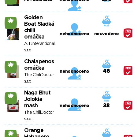
Golden
20
Boat Sladká
chilli
nehodnoceno
neuvedeno
omáčka
A.T.Interantional
s.r.o.
Chalapenos
20
omáčka
46
nehodnoceno
The ChilliDoctor
s.r.o.
Naga Bhut
20
Jolokia
mash
38
nehodnoceno
The ChilliDoctor
s.r.o.
Orange
20