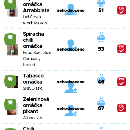
25
omáčka
Arrabbiata
51
nehodnoceno
Lidl Česká
republika v.o.s.
Spiracha
25
chilli
omáčka
93
nehodnoceno
Food Specialize
Company
limited
Tabasco
25
omáčka
46
nehodnoceno
SNICO s.r.o.
Zeleninová
24
omáčka
67
nehodnoceno
pikant
Alibona a.s.
Chilli