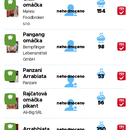
23
omáčka
154
nehodnoceno
Maresi
Foodbroker
s.r.o.
Pangang
23
omáčka
98
nehodnoceno
Bempflinger
Lebensmittel
GmbH
Panzani
23
Arrabiata
53
nehodnoceno
Panzani
Rajčatová
23
omáčka
56
nehodnoceno
pikant
Ali-Big SRL
20
Arrabbiata
250
nehodnoceno