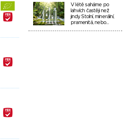
V létě saháme po
lahvích častěji než
jindy. Stolní, minerální,
pramenitá, nebo…