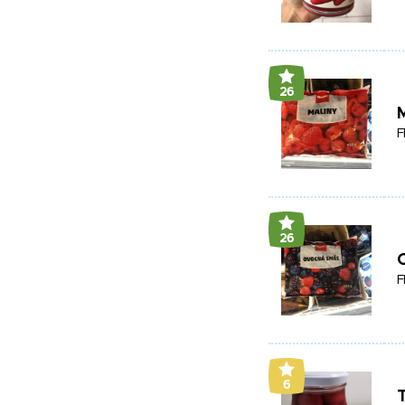
26
F
26
F
6