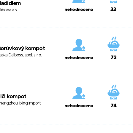
ladidlem
32
nehodnoceno
libona a.s.
Borůvkový kompot
aska Dalboss, spol. s r.o.
72
nehodnoceno
iči kompot
hangzhou lixing Import
74
nehodnoceno