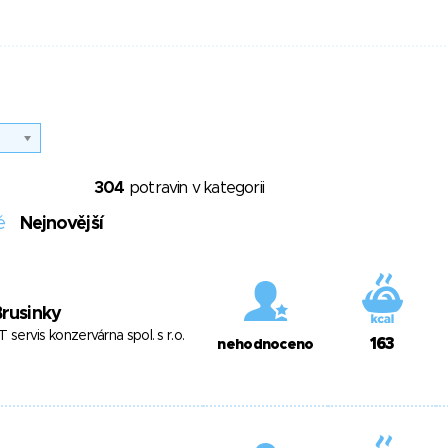
304
potravin v kategorii
é
Nejnovější
rusinky
T servis konzervárna spol. s r.o.
163
nehodnoceno