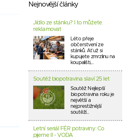
Nejnovější články
Jídlo ze stánku? I to můžete
reklamovat
Léto přeje
občerstvení ze
stánků. Ať už si
kupujete zmrzlinu na
koupališti,…
Soutěž biopotravina slaví 25 let
Soutěž Nejlepší
biopotravina roku je
největší a
nejprestižnější
soutěží…
Letní seriál FÉR potraviny: Co
pijeme II - VODA