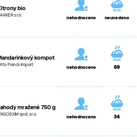
itrony bio
AKKER s.r.o.
nehodnoceno
neuvedeno
Mandarinkový kompot
tto Franck Import
69
nehodnoceno
Jahody mražené 750 g
RIGOEXIM spol. s.r.o.
34
nehodnoceno