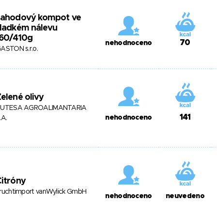
Jahodový kompot ve
sladkém nálevu
160/410g
70
nehodnoceno
ASTON s.r.o.
elené olivy
UTESA AGROALIMANTARIA
141
nehodnoceno
.A.
itróny
ruchtimport vanWylick GmbH
nehodnoceno
neuvedeno