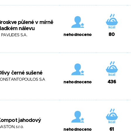
roskve půlené v mírně
sladkém nálevu
80
nehodnoceno
. PAVLIDES S.A.
livy černé sušené
ONSTANTOPOULOS S.A
436
nehodnoceno
Kompot jahodový
ASTON, s.r.o.
61
nehodnoceno