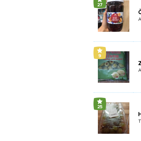
27
Č
A
9
Z
A
25
H
T