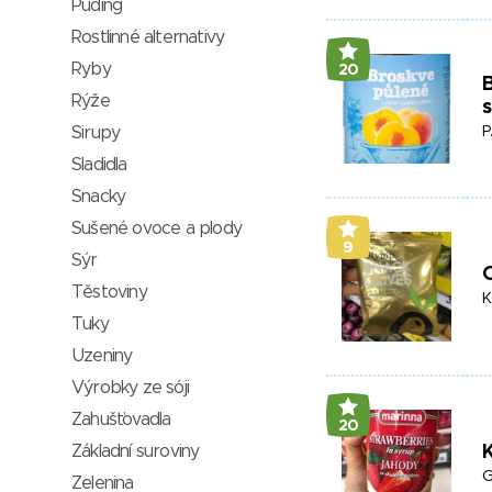
Puding
Rostlinné alternativy
Ryby
20
B
Rýže
Sirupy
P
Sladidla
Snacky
Sušené ovoce a plody
9
Sýr
O
Těstoviny
K
Tuky
Uzeniny
Výrobky ze sóji
Zahušťovadla
20
Základní suroviny
G
Zelenina