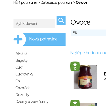
FÉR potravina
>
Databáze potravin
>
Ovoce
Ovoce
Filtr
Nová potravina
Nejlépe hodnocen
Alkohol
Bagety
Cukr
15
B
Cukrovinky
P
Čaj
Čokoláda
Dezerty
Džemy a zavařeniny