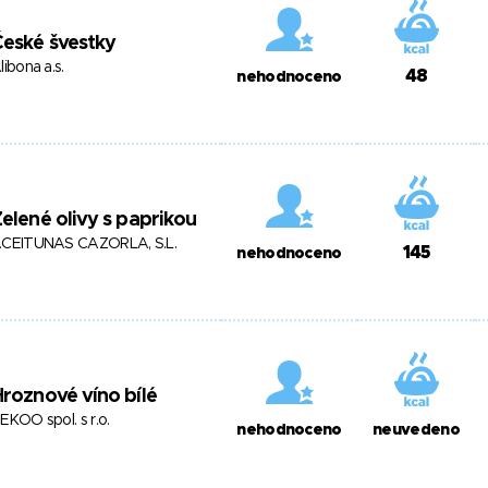
eské švestky
libona a.s.
48
nehodnoceno
elené olivy s paprikou
CEITUNAS CAZORLA, S.L.
145
nehodnoceno
roznové víno bílé
EKOO spol. s r.o.
nehodnoceno
neuvedeno