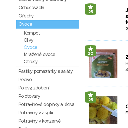
Ochucovadla
25
Ořechy
Ovoce
G
Kompot
Olivy
Ovoce
20
Mražené ovoce
Z
Citrusy
H
S
Paštiky, pomazánky a saláty
Pečivo
Polevy, zdobení
Polotovary
25
Potravinové doplňky a léčiva
C
Potraviny v aspiku
F
Potraviny v konzervě