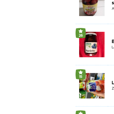
s
A
26
L
15
L
Z