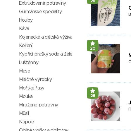
26
Extrudované potraviny
C
Gurmánské speciality
B
Houby
Káva
Kojenecká a dětská výživa
Koření
20
Kypřící prášky, soda a želé
O
Luštěniny
Maso
Mléčné výrobky
Mořské řasy
26
Mouka
Mražené potraviny
F
Müsli
Nápoje
Obilné vločky a obiloviny