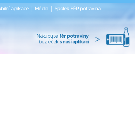
bilní aplikace
Média
Spolek FÉR potravina
Nakupujte
fér potraviny
>
bez éček
s naší aplikací