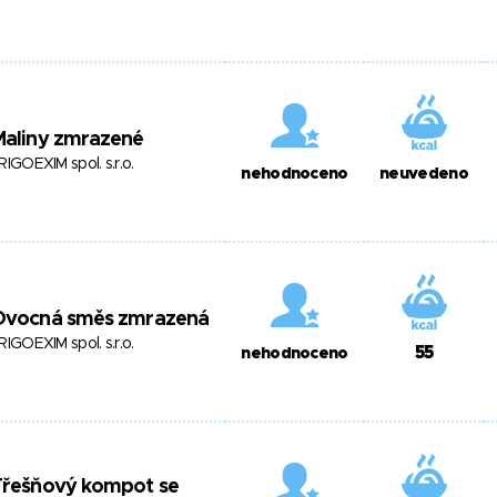
Maliny zmrazené
RIGOEXIM spol. s.r.o.
nehodnoceno
neuvedeno
Ovocná směs zmrazená
RIGOEXIM spol. s.r.o.
55
nehodnoceno
Třešňový kompot se