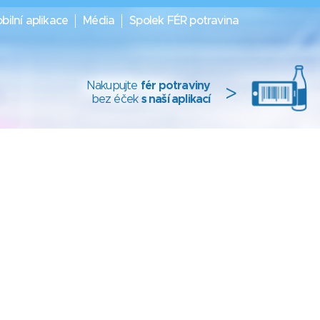
bilní aplikace
Média
Spolek FÉR potravina
Nakupujte
fér potraviny
>
bez éček
s naší aplikací