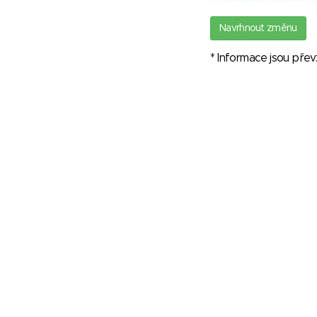
Navrhnout změnu
* Informace jsou pře