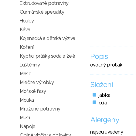
Extrudované potraviny
Gurmánské speciality
Houby
Káva
Kojenecká a dětská výživa
Koření
Popis
Kypřící prášky, soda a želé
Luštěniny
ovocný protlak
Maso
Mléčné výrobky
Složení
Mořské řasy
jablka
Mouka
cukr
Mražené potraviny
Müsli
Alergeny
Nápoje
nejsou uvedeny
Obilné vločky a obiloviny