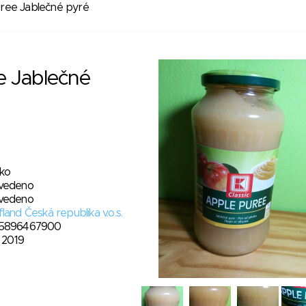
ree Jablečné pyré
e Jablečné
sko
vedeno
vedeno
land Česká republika v.o.s.
5896467900
. 2019