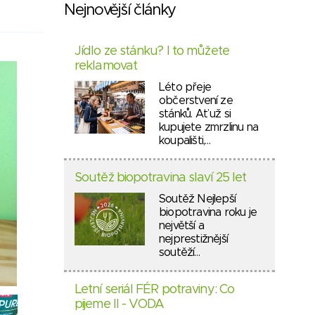
Nejnovější články
Jídlo ze stánku? I to můžete
reklamovat
Léto přeje
občerstvení ze
stánků. Ať už si
kupujete zmrzlinu na
koupališti,…
Soutěž biopotravina slaví 25 let
Soutěž Nejlepší
biopotravina roku je
největší a
nejprestižnější
soutěží…
Letní seriál FÉR potraviny: Co
pijeme II - VODA