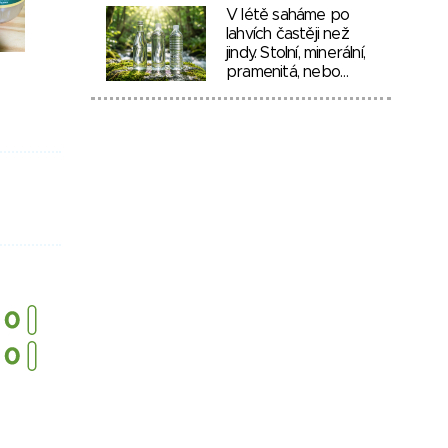
V létě saháme po
lahvích častěji než
jindy. Stolní, minerální,
pramenitá, nebo…