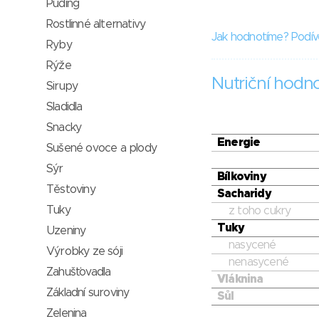
Puding
Rostlinné alternativy
Jak hodnotíme? Podív
Ryby
Rýže
Nutriční hodn
Sirupy
Sladidla
Snacky
Energie
Sušené ovoce a plody
Sýr
Bílkoviny
Těstoviny
Sacharidy
Tuky
z toho cukry
Tuky
Uzeniny
nasycené
Výrobky ze sóji
nenasycené
Zahušťovadla
Vláknina
Základní suroviny
Sůl
Zelenina