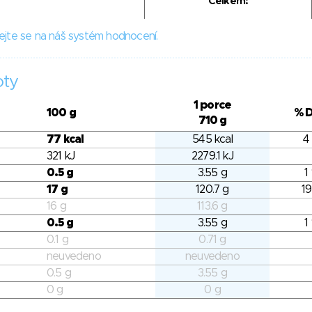
Celkem:
ejte se na náš systém hodnocení.
oty
1 porce
100 g
% 
710 g
77 kcal
545 kcal
4
321 kJ
2279.1 kJ
0.5 g
3.55 g
1
17 g
120.7 g
19
16 g
113.6 g
0.5 g
3.55 g
1
0.1 g
0.71 g
neuvedeno
neuvedeno
0.5 g
3.55 g
0 g
0 g