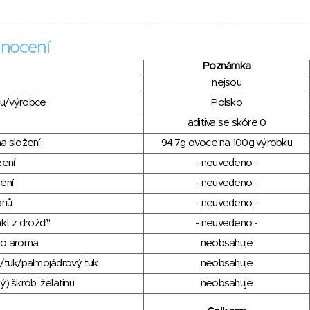
nocení
Poznámka
nejsou
du/výrobce
Polsko
aditiva se skóre 0
a složení
94,7g ovoce na 100g výrobku
zení
- neuvedeno -
ení
- neuvedeno -
anů
- neuvedeno -
kt z droždí"
- neuvedeno -
ho aroma
neobsahuje
/tuk/palmojádrový tuk
neobsahuje
) škrob, želatinu
neobsahuje