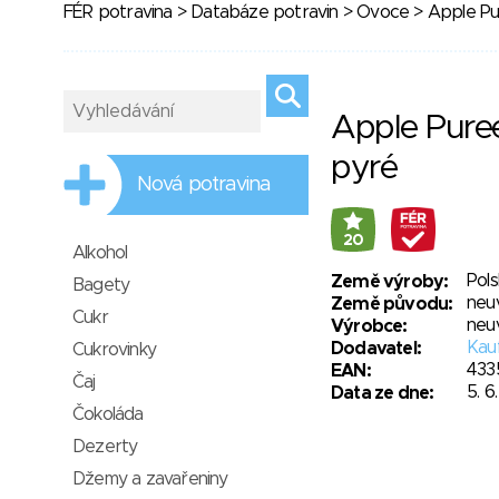
FÉR potravina
>
Databáze potravin
>
Ovoce
> Apple Pu
Apple Pure
pyré
Nová potravina
20
Alkohol
Pol
Země výroby:
Bagety
neu
Země původu:
Cukr
neu
Výrobce:
Kauf
Dodavatel:
Cukrovinky
433
EAN:
Čaj
5. 6
Data ze dne:
Čokoláda
Dezerty
Džemy a zavařeniny