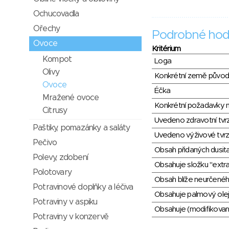
Ochucovadla
Ořechy
Podrobné hod
Ovoce
Kritérium
Kompot
Loga
Olivy
Konkrétní země půvo
Ovoce
Éčka
Mražené ovoce
Konkrétní požadavky n
Citrusy
Uvedeno zdravotní tvr
Paštiky, pomazánky a saláty
Uvedeno výživové tvrz
Pečivo
Obsah přidaných dusit
Polevy, zdobení
Obsahuje složku "extra
Polotovary
Obsah blíže neurčené
Potravinové doplňky a léčiva
Obsahuje palmový olej
Potraviny v aspiku
Obsahuje (modifikovaný
Potraviny v konzervě