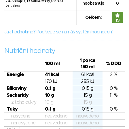
Obsahuje (modifikovaný) škrob,
neobsahuje
0
želatinu
Celkem:
19
Jak hodnotíme? Podívejte se na náš systém hodnocení.
Nutriční hodnoty
1 porce
100 ml
% DDD
150 ml
Energie
41 kcal
61 kcal
2 %
170 kJ
255 kJ
Bílkoviny
0.1 g
0.15 g
0 %
Sacharidy
10 g
15 g
11 %
z toho cukry
10 g
15 g
Tuky
0.1 g
0.15 g
0 %
nasycené
neuvedeno
neuvedeno
nenasycené
neuvedeno
neuvedeno