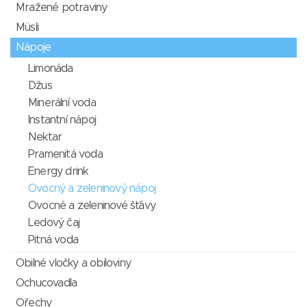
Mražené potraviny
Müsli
Nápoje
Limonáda
Džus
Minerální voda
Instantní nápoj
Nektar
Pramenitá voda
Energy drink
Ovocný a zeleninový nápoj
Ovocné a zeleninové šťávy
Ledový čaj
Pitná voda
Obilné vločky a obiloviny
Ochucovadla
Ořechy