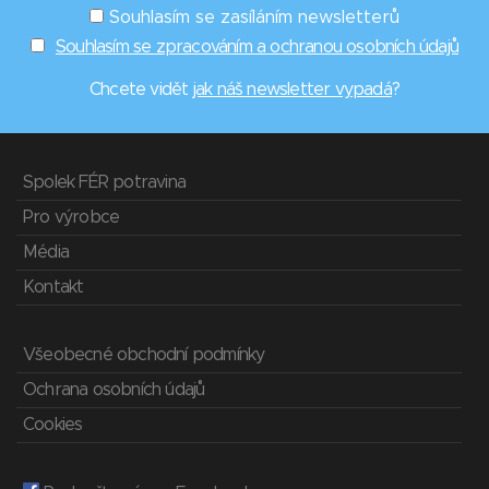
Souhlasím se zasíláním newsletterů
Souhlasím se zpracováním a ochranou osobních údajů
Chcete vidět
jak náš newsletter vypadá
?
Spolek FÉR potravina
Pro výrobce
Média
Kontakt
Všeobecné obchodní podmínky
Ochrana osobních údajů
Cookies