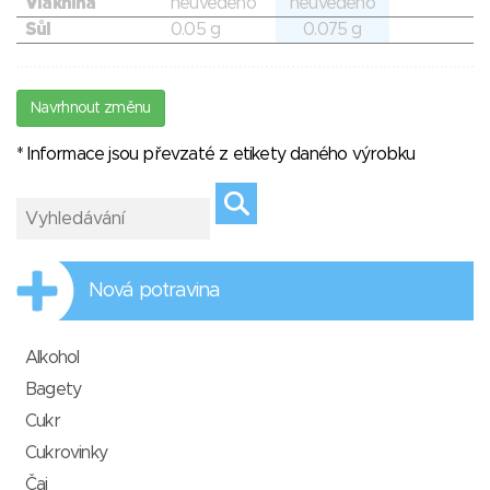
Vláknina
neuvedeno
neuvedeno
Sůl
0.05 g
0.075 g
Navrhnout změnu
* Informace jsou převzaté z etikety daného výrobku
Nová potravina
Alkohol
Bagety
Cukr
Cukrovinky
Čaj