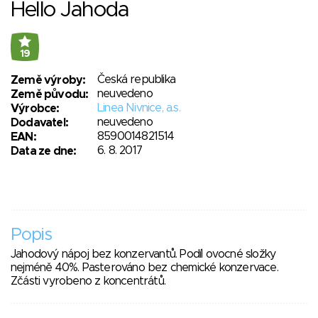
Hello Jahoda
19
Česká republika
Země výroby:
neuvedeno
Země původu:
Linea Nivnice, a.s.
Výrobce:
neuvedeno
Dodavatel:
8590014821514
EAN:
6. 8. 2017
Data ze dne:
Popis
Jahodový nápoj bez konzervantů. Podíl ovocné složky
nejméně 40%. Pasterováno bez chemické konzervace.
Zčásti vyrobeno z koncentrátů.