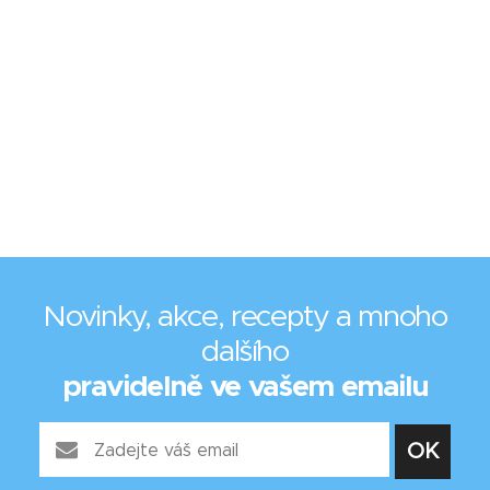
Novinky, akce, recepty a mnoho
dalšího
pravidelně ve vašem emailu