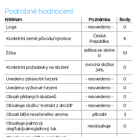
Podrobné hodnocení
Kritérium
Poznámka
Body
Loga
- neuvedeno -
0
Česká
Konkrétní země původu/výrobce
6
Republika
aditiva se skóre
Éčka
10
0
ovocná složka
Konkrétní požadavky na složení
0
34%
Uvedeno zdravotní tvrzení
- neuvedeno -
0
Uvedeno výživové tvrzení
- neuvedeno -
0
Obsah přidaných dusitanů
- neuvedeno -
0
Obsahuje složku "extrakt z droždí"
- neuvedeno -
0
Obsah blíže neurčeného aroma
přírodní
3
Obsahuje palmový
neobsahuje
0
olej/tuk/palmojádrový tuk