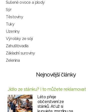
Sušené ovoce a plody
Sýr
Těstoviny
Tuky
Uzeniny
Výrobky ze sóji
Zahušťovadla
Základní suroviny
Zelenina
Nejnovější články
Jídlo ze stánku? I to můžete reklamovat
Léto přeje
občerstvení ze
stánků. Ať už si
kupujete zmrzlinu na