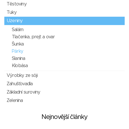
Těstoviny
Tuky
Uzeniny
Salám
Tlačenka, prejt a ovar
Šunka
Párky
Slanina
Klobása
Výrobky ze sóji
Zahušťovadla
Základní suroviny
Zelenina
Nejnovější články