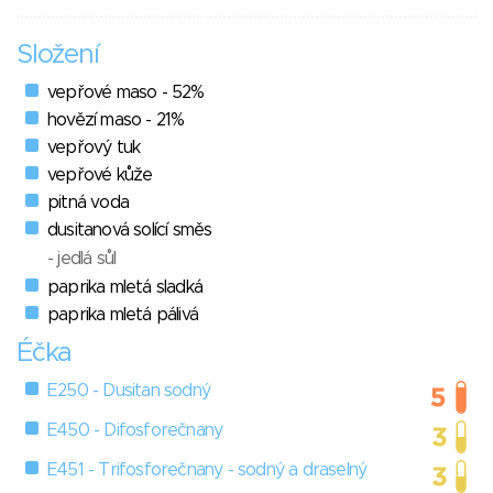
Složení
vepřové maso - 52%
hovězí maso - 21%
vepřový tuk
vepřové kůže
pitná voda
dusitanová solící směs
- jedlá sůl
paprika mletá sladká
paprika mletá pálivá
Éčka
E250 - Dusitan sodný
E450 - Difosforečnany
E451 - Trifosforečnany - sodný a draselný