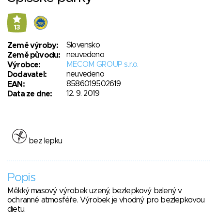
13
Slovensko
Země výroby:
neuvedeno
Země původu:
MECOM GROUP s.r.o.
Výrobce:
neuvedeno
Dodavatel:
8586019502619
EAN:
12. 9. 2019
Data ze dne:
bez lepku
Popis
Měkký masový výrobek uzený, bezlepkový balený v
ochranné atmosféře. Výrobek je vhodný pro bezlepkovou
dietu.