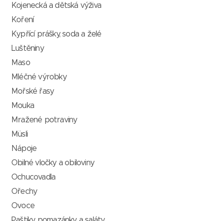
Kojenecká a dětská výživa
Koření
Kypřící prášky, soda a želé
Luštěniny
Maso
Mléčné výrobky
Mořské řasy
Mouka
Mražené potraviny
Müsli
Nápoje
Obilné vločky a obiloviny
Ochucovadla
Ořechy
Ovoce
Paštiky, pomazánky a saláty