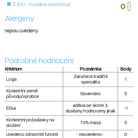
E300 - Kyselina askorbová
Alergeny
nejsou uvedeny
Podrobné hodnocení
Kritérium
Poznámka
Body
Zaručená tradiční
Loga
1
specialita
Konkrétní země
Slovensko
5
původu/výrobce
aditiva se skóre 3,
Éčka
-1
dusitany hodnoceny jinak
Konkrétní požadavky na
73% masa
5
složení
Uvedeno zdravotní tvrzení
- neuvedeno -
0