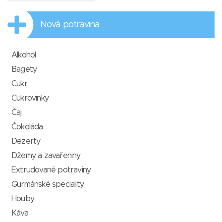
Nová potravina
Alkohol
Bagety
Cukr
Cukrovinky
Čaj
Čokoláda
Dezerty
Džemy a zavařeniny
Extrudované potraviny
Gurmánské speciality
Houby
Káva