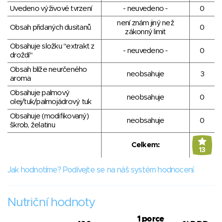
Uvedeno výživové tvrzení
- neuvedeno -
0
není znám jiný než
Obsah přidaných dusitanů
0
zákonný limit
Obsahuje složku "extrakt z
- neuvedeno -
0
droždí"
Obsah blíže neurčeného
neobsahuje
3
aroma
Obsahuje palmový
neobsahuje
0
olej/tuk/palmojádrový tuk
Obsahuje (modifikovaný)
neobsahuje
0
škrob, želatinu
Celkem:
13
Jak hodnotíme? Podívejte se na náš systém hodnocení.
Nutriční hodnoty
1 porce