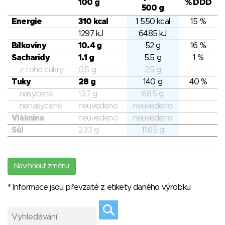
100 g
% DDD
500 g
Energie
310 kcal
1 550 kcal
15 %
1297 kJ
6485 kJ
Bílkoviny
10.4 g
52 g
16 %
Sacharidy
1.1 g
5.5 g
1 %
z toho cukry
0.5 g
2.5 g
Tuky
28 g
140 g
40 %
nasycené
13.7 g
68.5 g
nenasycené
neuvedeno
neuvedeno
Vláknina
neuvedeno
neuvedeno
Sůl
2.33 g
11.65 g
Navrhnout změnu
* Informace jsou převzaté z etikety daného výrobku