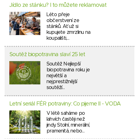
Jídlo ze stánku? I to můžete reklamovat
Léto přeje
občerstvení ze
stánků. Ať už si
kupujete zmrzlinu na
koupališti,…
Soutěž biopotravina slaví 25 let
Soutěž Nejlepší
biopotravina roku je
největší a
nejprestižnější
soutěží…
Letní seriál FÉR potraviny: Co pijeme II - VODA
V létě saháme po
lahvích častěji než
jindy. Stolní, minerální,
pramenitá, nebo…