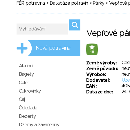
FÉR potravina
>
Databáze potravin
>
Párky
> Vepřové 
Vepřové pá
Nová potravina
18
Čes
Země výroby:
Alkohol
neu
Země původu:
Bagety
neu
Výrobce:
Uzen
Dodavatel:
Cukr
405
EAN:
Cukrovinky
24. 
Data ze dne:
Čaj
Čokoláda
Dezerty
Džemy a zavařeniny