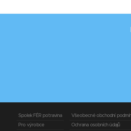
Spolek FÉR potravina
Všeobecné obchodní podmí
Pro výrobce
Ochrana osobních údajů