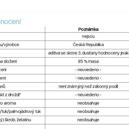
nocení
Poznámka
nejsou
du/výrobce
Česká Republika
aditiva se skóre 3, dusitany hodnoceny jinak
a složení
85 % masa
zení
- neuvedeno -
ení
- neuvedeno -
anů
není znám jiný než zákonný podíl
kt z droždí"
- neuvedeno -
ho aroma
neobsahuje
/tuk/palmojádrový tuk
neobsahuje
) škrob, želatinu
neobsahuje