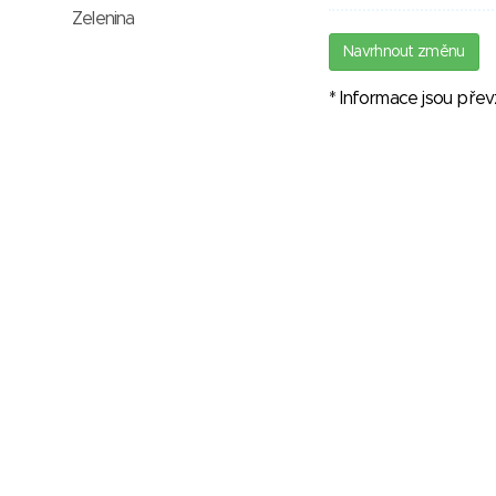
Zelenina
Navrhnout změnu
* Informace jsou pře