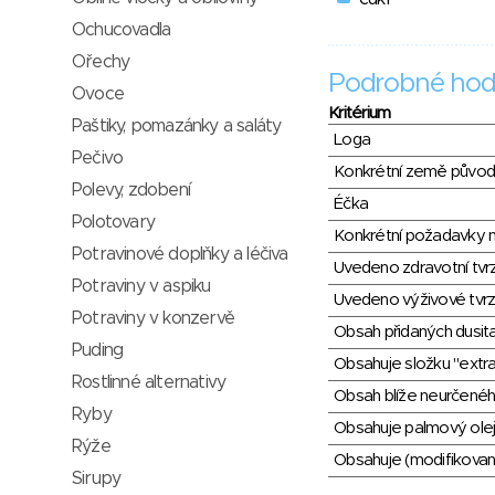
Ochucovadla
Ořechy
Podrobné hod
Ovoce
Kritérium
Paštiky, pomazánky a saláty
Loga
Pečivo
Konkrétní země půvo
Polevy, zdobení
Éčka
Polotovary
Konkrétní požadavky n
Potravinové doplňky a léčiva
Uvedeno zdravotní tvr
Potraviny v aspiku
Uvedeno výživové tvrz
Potraviny v konzervě
Obsah přidaných dusit
Puding
Obsahuje složku "extra
Rostlinné alternativy
Obsah blíže neurčené
Ryby
Obsahuje palmový olej
Rýže
Obsahuje (modifikovaný
Sirupy