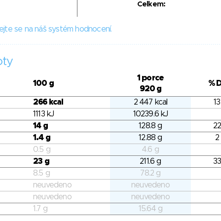
Celkem:
ejte se na náš systém hodnocení.
oty
1 porce
100 g
% 
920 g
266 kcal
2 447 kcal
13
1113 kJ
10239.6 kJ
14 g
128.8 g
22
1.4 g
12.88 g
2
0.5 g
4.6 g
23 g
211.6 g
33
8.5 g
78.2 g
neuvedeno
neuvedeno
neuvedeno
neuvedeno
1.7 g
15.64 g