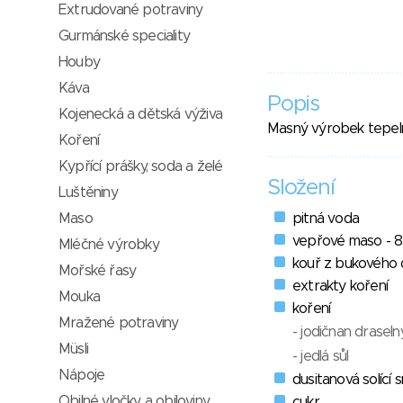
Extrudované potraviny
Gurmánské speciality
Houby
Káva
Popis
Kojenecká a dětská výživa
Masný výrobek tepeln
Koření
Kypřící prášky, soda a želé
Složení
Luštěniny
Maso
pitná voda
vepřové maso - 
Mléčné výrobky
kouř z bukového 
Mořské řasy
extrakty koření
Mouka
koření
Mražené potraviny
- jodičnan draseln
Müsli
- jedlá sůl
Nápoje
dusitanová solící 
Obilné vločky a obiloviny
cukr