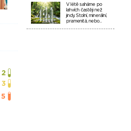
V létě saháme po
lahvích častěji než
jindy. Stolní, minerální,
pramenitá, nebo…