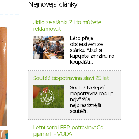
Nejnovější články
Jídlo ze stánku? I to můžete
reklamovat
Léto přeje
občerstvení ze
stánků. Ať už si
kupujete zmrzlinu na
koupališti,…
Soutěž biopotravina slaví 25 let
Soutěž Nejlepší
biopotravina roku je
největší a
nejprestižnější
soutěží…
Letní seriál FÉR potraviny: Co
pijeme II - VODA