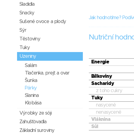
Sladidla
Snacky
Jak hodnotíme? Podív
Sušené ovoce a plody
Sýr
Nutriční hodn
Těstoviny
Tuky
Uzeniny
Energie
Salám
Tlačenka, prejt a ovar
Bílkoviny
Šunka
Sacharidy
Párky
z toho cukry
Slanina
Tuky
Klobása
nasycené
nenasycené
Výrobky ze sóji
Vláknina
Zahušťovadla
Sůl
Základní suroviny