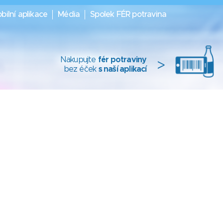
bilní aplikace
Média
Spolek FÉR potravina
Nakupujte
fér potraviny
>
bez éček
s naší aplikací