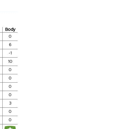
Body
0
6
-1
10
0
0
0
0
3
0
0