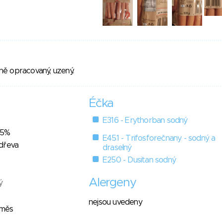
ě opracovaný, uzený.
Éčka
E316 - Erythorban sodný
85%
E451 - Trifosforečnany - sodný a
dřeva
draselný
E250 - Dusitan sodný
Alergeny
ý
nejsou uvedeny
směs