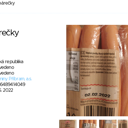
párečky
rečky
ká republika
vedeno
vedeno
iny Příbram, a.s.
6489414049
5. 2022