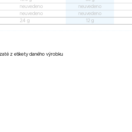
neuvedeno
neuvedeno
neuvedeno
neuvedeno
2.4 g
12 g
vzaté z etikety daného výrobku