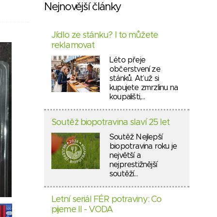
Nejnovější články
Jídlo ze stánku? I to můžete
reklamovat
Léto přeje
občerstvení ze
stánků. Ať už si
kupujete zmrzlinu na
koupališti,…
Soutěž biopotravina slaví 25 let
Soutěž Nejlepší
biopotravina roku je
největší a
nejprestižnější
soutěží…
Letní seriál FÉR potraviny: Co
pijeme II - VODA