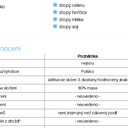
stopy celeru
vko
stopy hořčice
stopy mléka
stopy soji
nocení
Poznámka
nejsou
du/výrobce
Polsko
aditiva se skóre 3, dusitany hodnoceny jinak
a složení
80% masa
zení
- neuvedeno -
ení
- neuvedeno -
anů
není znám jiný než zákonný podíl
kt z droždí"
- neuvedeno -