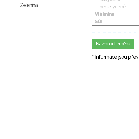
Zelenina
nenasycené
Vláknina
Sůl
Navrhnout změnu
* Informace jsou pře