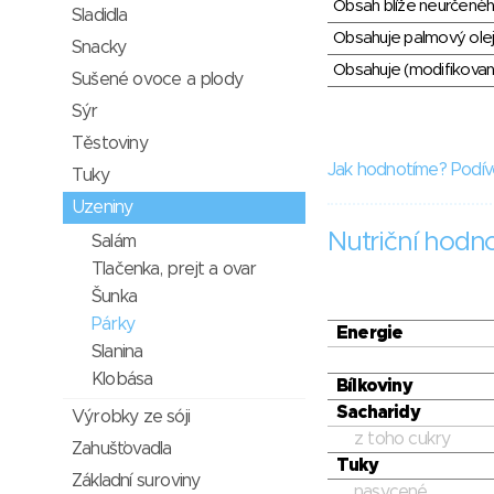
Obsah blíže neurčené
Sladidla
Obsahuje palmový olej
Snacky
Obsahuje (modifikovaný
Sušené ovoce a plody
Sýr
Těstoviny
Jak hodnotíme? Podív
Tuky
Uzeniny
Nutriční hodn
Salám
Tlačenka, prejt a ovar
Šunka
Párky
Energie
Slanina
Klobása
Bílkoviny
Sacharidy
Výrobky ze sóji
z toho cukry
Zahušťovadla
Tuky
Základní suroviny
nasycené