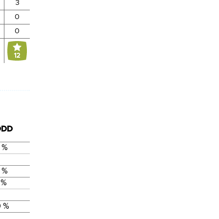
3
0
0
12
DDD
 %
 %
 %
 %