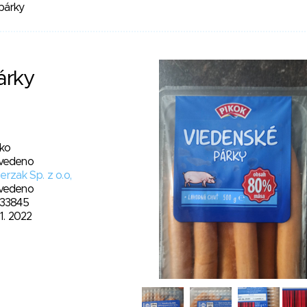
párky
árky
sko
vedeno
erzak Sp. z o.o,
vedeno
33845
11. 2022