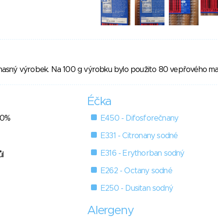
asný výrobek. Na 100 g výrobku bylo použito 80 vepřového ma
Éčka
80%
E450 - Difosforečnany
E331 - Citronany sodné
E316 - Erythorban sodný
ůl
E262 - Octany sodné
E250 - Dusitan sodný
Alergeny