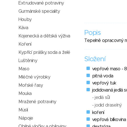
Extrudované potraviny
Gurmánské speciality
Houby
Káva
Popis
Kojenecká a dětská výživa
Tepelně opracovný m
Koření
Kypřící prášky, soda a želé
Složení
Luštěniny
Maso
vepřové maso - 
pitná voda
Mléčné výrobky
vepřový tuk
Mořské řasy
jodidovaná jedlá s
Mouka
- jedlá sůl
Mražené potraviny
- jodid draselný
Müsli
koření
Nápoje
vepřová bílkovina
Obilné vločky a obiloviny
dextróza