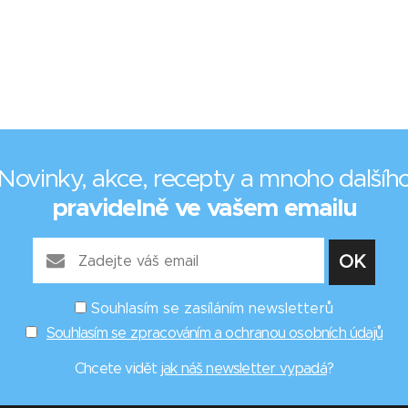
Novinky, akce, recepty a mnoho dalšíh
pravidelně ve vašem emailu
Souhlasím se zasíláním newsletterů
Souhlasím se zpracováním a ochranou osobních údajů
Chcete vidět
jak náš newsletter vypadá
?