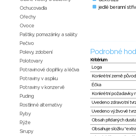
jedlé beranní stří
Ochucovadla
Ořechy
Ovoce
Paštiky, pomazánky a saláty
Pečivo
Podrobné hod
Polevy, zdobení
Kritérium
Polotovary
Loga
Potravinové doplňky a léčiva
Konkrétní země půvo
Potraviny v aspiku
Éčka
Potraviny v konzervě
Konkrétní požadavky n
Puding
Uvedeno zdravotní tvr
Rostlinné alternativy
Uvedeno výživové tvrz
Ryby
Obsah přidaných dusit
Rýže
Obsahuje složku "extra
Sirupy