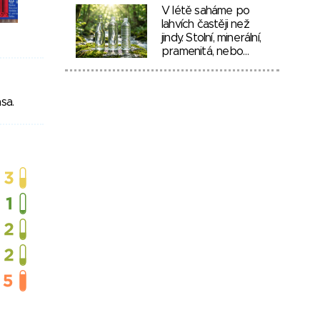
V létě saháme po
lahvích častěji než
jindy. Stolní, minerální,
pramenitá, nebo…
sa.