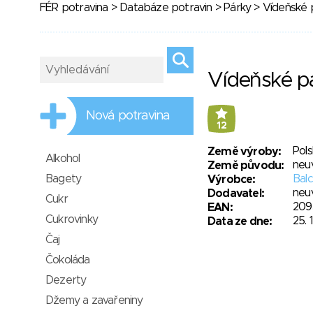
FÉR potravina
>
Databáze potravin
>
Párky
> Vídeňské 
Vídeňské p
Nová potravina
12
Pol
Země výroby:
Alkohol
neu
Země původu:
Bagety
Balc
Výrobce:
neu
Dodavatel:
Cukr
209
EAN:
Cukrovinky
25. 
Data ze dne:
Čaj
Čokoláda
Dezerty
Džemy a zavařeniny