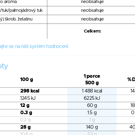
ho aroma
neobsahuje
/tuk/palmojádrový tuk
neobsahuje
) škrob, želatinu
neobsahuje
Celkem:
ejte se na náš systém hodnocení.
oty
1 porce
100 g
% 
500 g
298 kcal
1 488 kcal
14
1245 kJ
6225 kJ
12 g
60 g
18
0.3 g
1.5 g
0
0.2 g
1 g
28 g
140 g
40
10.6 g
53 g