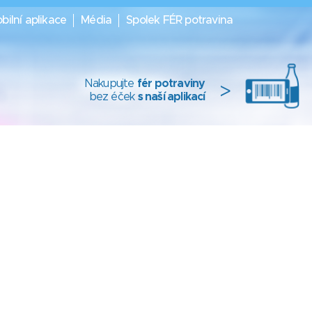
bilní aplikace
Média
Spolek FÉR potravina
Nakupujte
fér potraviny
>
bez éček
s naší aplikací